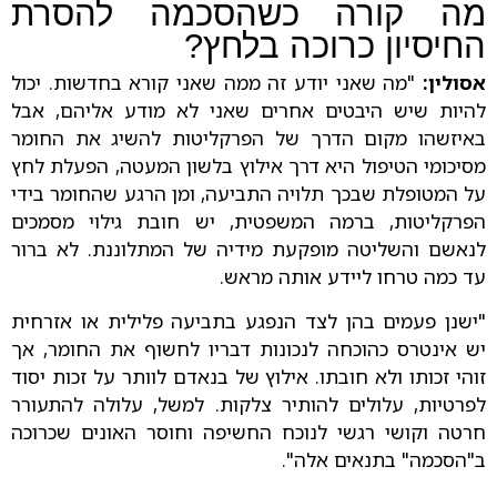
מה קורה כשהסכמה להסרת
החיסיון כרוכה בלחץ?
אסולין:
"מה שאני יודע זה ממה שאני קורא בחדשות. יכול
להיות שיש היבטים אחרים שאני לא מודע אליהם, אבל
באיזשהו מקום הדרך של הפרקליטות להשיג את החומר
מסיכומי הטיפול היא דרך אילוץ בלשון המעטה, הפעלת לחץ
על המטופלת שבכך תלויה התביעה, ומן הרגע שהחומר בידי
הפרקליטות, ברמה המשפטית, יש חובת גילוי מסמכים
לנאשם והשליטה מופקעת מידיה של המתלוננת. לא ברור
עד כמה טרחו ליידע אותה מראש.
"ישנן פעמים בהן לצד הנפגע בתביעה פלילית או אזרחית
יש אינטרס כהוכחה לנכונות דבריו לחשוף את החומר, אך
זוהי זכותו ולא חובתו. אילוץ של בנאדם לוותר על זכות יסוד
לפרטיות, עלולים להותיר צלקות. למשל, עלולה להתעורר
חרטה וקושי רגשי לנוכח החשיפה וחוסר האונים שכרוכה
ב"הסכמה" בתנאים אלה".