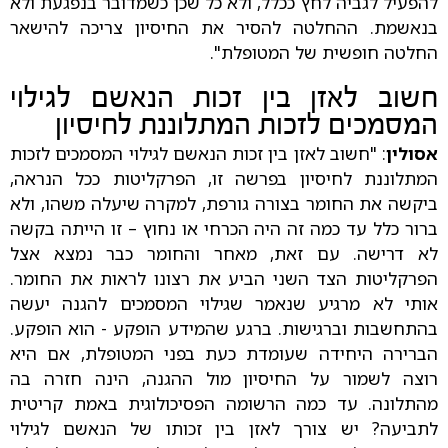
להפעיל לגביה לחץ ככלל, ולא כל שכן כשמדובר בנפגעת ולא
בנאשמת. ההחלטה להסיר את החיסיון צריכה להישאר
החלטה חופשית של המטופלת".
חשוב לאזן בין זכות הנאשם לגילוי
המסמכים לזכות המתלוננת לחיסיון
אסולין
: "חשוב לאזן בין זכות הנאשם לגילוי המסמכים לזכות
המתלוננת לחיסיון בפרשה זו, הפרקליטות ככל הנראה,
ביקשה את החומר בצורה גורפת, למקרה שיעלה משהו, ולא
ברור כלל עד כמה זה היה הכרחי או נחוץ – זו הייתה בקשה
לא דרישה. עם זאת, מאחר והחומר כבר נמצא אצל
הפרקליטות הצד השני הביע את רצונו לראות את החומר.
אותי לא מרגיע שנאמר שגילוי המסמכים להגנה יעשה
בהתחשבות וברגישות. ברגע שהמידע הופקע - הוא הופקע.
הברירה היחידה שעומדת כעת בפני המטופלת, אם היא
רוצה לשמור על החיסיון מול ההגנה, הינה חזרה בה
מהתלונה. עד כמה הרשומה הפסיכולוגית באמת קריטית
לתביעה? יש צורך לאזן בין זכותו של הנאשם לגילוי