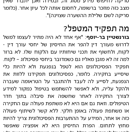
סריקה לחיפוש מידע מסוג זה, ובמידה ואכן יתברר שאין
מצב כזה מוזכר ברשומה, לחסום אותה לכל עיון אחר. (כלומר
סריקה לשם שלילת ההשערה שצוינה)".
מה תפקיד המטפל?
בורנשטיין בר-יוסף
: "אף אחד לא היה מתיר לעצמו למשל
לדרוש מעורך דין להפר את החיסיון של יחסי עורך דין -
לקוח, ולחשוף את תכני שיחותיו עם הלקוח שלו. לא ברור
למה זה לא מובן מאליו גם כשמדובר ביחסי פסיכולוג – לקוח.
תפקיד הפסיכולוגים הוא לטפל בנפגעת ולא להיות כלי
שיסייע בחקירה. כלומר, כפסיכולוגים תפקידנו ללוות את
הנפגעת, לסייע לה לעבד ולהתגבר על הטראומה שעברה
ולהקל עליה, ולא לאפשר להשתמש בטיפול כמקור למידע
לצורך החקירה לאחר שחשפה את סיבלה בתוך חדר
הטיפולים. וזאת גם אם היא לא משתפת פעולה עם החקירה
או משתפת פעולה באופן חלקי. ללא קשר לשיתוף פעולה
כזה או אחר, המידע על ההתערבות הפסיכולוגית צריך להיות
מחוץ לתחום. הפרת החיסיון היא לא אופציה שאפשר