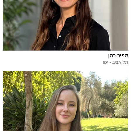
ספיר כהן
תל אביב - יפו