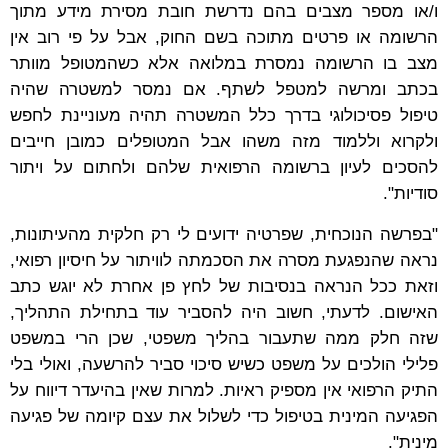
ו/או מספר מצבים בהם נדרשת חובת מסירת מידע מתוך
הרשומה או פרטים מתוכה בשם החוק, אבל על פי רוב אין
מצב בו הרשומה נמסרת במלואה אלא כשהמטופל מוותר
בכתב ומרשה למטפל לשתף. אם נמסר למשטרה שהיה
טיפול פסיכולוגי בדרך כלל המשטרה תהיה מעוניינת לחפש
ולקרוא וללמוד מזה משהו אבל המטופלים כמובן חייבים
להסכים לעיון ברשומה הרפואית שלהם ולחתום על ויתור
סודיות".
"בפרשה הנוכחית, שפרטיה ידועים לי רק חלקית מהעיתונות,
נראה שהנפגעת מסרה את הסכמתה לוויתור על חיסיון רפואי,
וזאת ככל הנראה בנסיבות של לחץ פן אחרת לא יוגש כתב
האישום. לדעתי, חשוב היה להסביר עוד בתחילת התהליך,
שזה חלק ממה שתעבור בהליך משפטי, שכן הרי במשפט
פלילי הולכים על משפט כשיש סיכוי סביר להרשעה, ואולי בלי
התיק הרפואי אין מספיק ראיות. למרות שאין בהיעדר דיווח על
הפגיעה המינית בטיפול כדי לשלול את עצם קיומה של פגיעה
מינית".