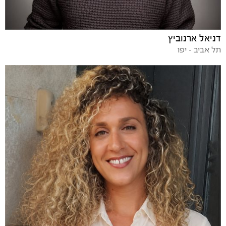
דניאל ארנוביץ
תל אביב - יפו