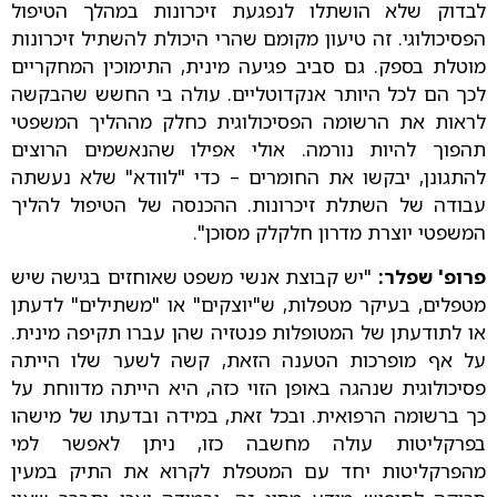
לבדוק שלא הושתלו לנפגעת זיכרונות במהלך הטיפול
הפסיכולוגי. זה טיעון מקומם שהרי היכולת להשתיל זיכרונות
מוטלת בספק. גם סביב פגיעה מינית, התימוכין המחקריים
לכך הם לכל היותר אנקדוטליים. עולה בי החשש שהבקשה
לראות את הרשומה הפסיכולוגית כחלק מההליך המשפטי
תהפוך להיות נורמה. אולי אפילו שהנאשמים הרוצים
להתגונן, יבקשו את החומרים – כדי "לוודא" שלא נעשתה
עבודה של השתלת זיכרונות. ההכנסה של הטיפול להליך
המשפטי יוצרת מדרון חלקלק מסוכן".
פרופ' שפלר:
"יש קבוצת אנשי משפט שאוחזים בגישה שיש
מטפלים, בעיקר מטפלות, ש"יוצקים" או "משתילים" לדעתן
או לתודעתן של המטופלות פנטזיה שהן עברו תקיפה מינית.
על אף מופרכות הטענה הזאת, קשה לשער שלו הייתה
פסיכולוגית שנהגה באופן הזוי כזה, היא הייתה מדווחת על
כך ברשומה הרפואית. ובכל זאת, במידה ובדעתו של מישהו
בפרקליטות עולה מחשבה כזו, ניתן לאפשר למי
מהפרקליטות יחד עם המטפלת לקרוא את התיק במעין