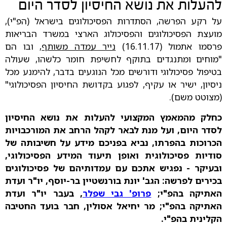
להעלות את נושא החיסיון לסדר היום
על רקע הפרשה, הסתדרות הפסיכולוגים בישראל (הפ"י),
מועצת הפסיכולוגים והפסיכולוג הארצי במשרד הבריאות
פרסמו אתמול (16.11.17)
נייר עמדה משותף
, ובו הם
"מוחים ומתנגדים בתוקף לחשיפת חומר כלשהו, שעולה
בטיפול פסיכולוגי ודורשים מכל הנוגעים בדבר, להימנע מכל
ניסיון, ישיר או עקיף, לפגוע בקדושת החיסיון הפסיכולוגי"
(מצוטט משם).
כחלק מהמאמץ המקצועי להעלות את נושא החיסיון
לסדר היום, ועל מנת לבאר לקהל הרחב את המורכבויות
הכרוכות בהפרתו, נביא בפניכם מידע על חשיבותה של
סודיות פסיכולוגית ואופן תיעוד המידע הפסיכולוגי,
ובעיקר - נפגיש אתכם עם עמדותיהם של פסיכולוגים
בכירים לפרשה: הגב' יונת
בורנשטיין בר-יוסף, יו"ר ועדת
האתיקה בהפ"י;
פרופ' גבי שפלר
, בעבר יו"ר ועדת
האתיקה בהפ"י; מר יחיאל אסולין, חבר בועד החטיבה
הקלינית בהפ"י.