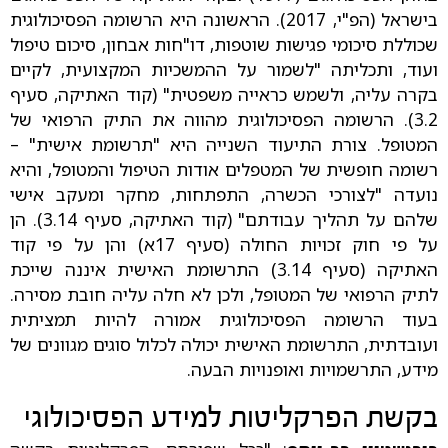
בישראל (הפ"י, 2017). הראשונה היא הרשומה הפסיכולוגית
שכוללת סיכומי פגישות שוטפות, דו"חות אבחון, סיכום טיפול
ועוד, ותכליתה "לשמור על ההמשכיות המקצועית, לקיים
בקרה עליה, ולשמש כראייה משפטית" (קוד האתיקה, סעיף
3.2). הרשומה הפסיכולוגית מהווה את התיק הרפואי של
המטופל. צורת התיעוד השנייה היא "תרשומת אישית" –
רשומה חופשית של המטפלים אודות הטיפול והמטופל, והיא
נועדה "לצורכי הכשרה, התפתחות, מחקר ומעקב אישי
שלהם על תהליך עבודתם" (קוד האתיקה, סעיף 3.14). הן
על פי חוק זכויות החולה (סעיף 17א) והן על פי קוד
האתיקה (סעיף 3.14) התרשומת האישית איננה שייכת
לתיק הרפואי של המטופל, ולכן לא חלה עליה חובת מסירה.
בעוד הרשומה הפסיכולוגית אמורה להיות תמציתית
ועובדתית, התרשומת האישית יכולה לכלול סוגים מגוונים של
מידע, התרשמויות ואופנויות הבעה.
בקשת הפרקליטות למידע הפסיכולוגי