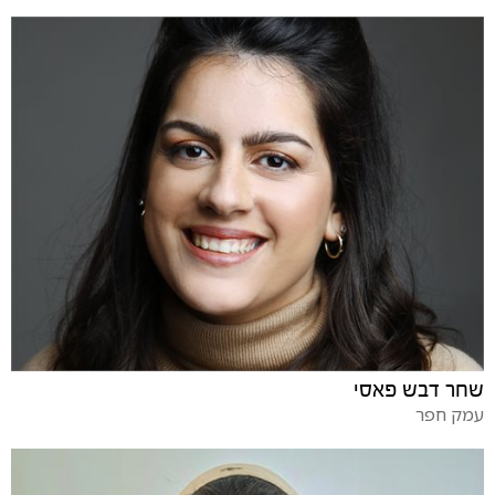
שחר דבש פאסי
עמק חפר