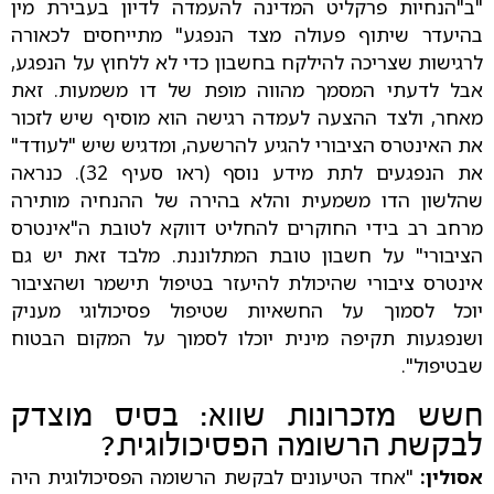
"ב"הנחיות פרקליט המדינה להעמדה לדיון בעבירת מין
בהיעדר שיתוף פעולה מצד הנפגע" מתייחסים לכאורה
לרגישות שצריכה להילקח בחשבון כדי לא ללחוץ על הנפגע,
אבל לדעתי המסמך מהווה מופת של דו משמעות. זאת
מאחר, ולצד ההצעה לעמדה רגישה הוא מוסיף שיש לזכור
את האינטרס הציבורי להגיע להרשעה, ומדגיש שיש "לעודד"
את הנפגעים לתת מידע נוסף (ראו סעיף 32). כנראה
שהלשון הדו משמעית והלא בהירה של ההנחיה מותירה
מרחב רב בידי החוקרים להחליט דווקא לטובת ה"אינטרס
הציבורי" על חשבון טובת המתלוננת. מלבד זאת יש גם
אינטרס ציבורי שהיכולת להיעזר בטיפול תישמר ושהציבור
יוכל לסמוך על החשאיות שטיפול פסיכולוגי מעניק
ושנפגעות תקיפה מינית יוכלו לסמוך על המקום הבטוח
שבטיפול".
חשש מזכרונות שווא: בסיס מוצדק
לבקשת הרשומה הפסיכולוגית?
אסולין:
"אחד הטיעונים לבקשת הרשומה הפסיכולוגית היה