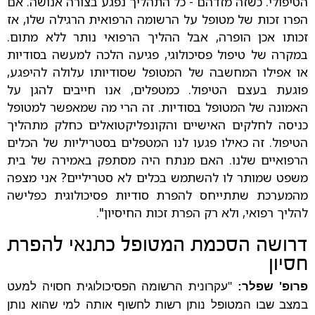
הטיפולי. כשזה מזדהם - כל התהליך נפגע בצורה אנושה. אם
הפרו זכות של מטופל על הרשומה הרפואית הרגילה שלו, אז
זכותו אכן הופרה, אבל ההליך הרפואי נותר ללא מתום.
במקרה של טיפול פסיכולוגי, פגיעה הלכה למעשה בסודיות
או אפילו המחשבה של המטופל שסודיותו עלולה להיפגע,
פוגעת בעצם הטיפול. כמטפלים, אנו חייבים להגן על
האמונה של המטופל בסודיות. זה הרי מה שמאפשר למטופל
כניסה לחלקים האישיים והקונפליקטואלים כחלק מתהליך
הטיפול. זה כאילו פגעו לנו המטפלים בסטריליות של הכלים
הרפואיים שלנו. האם מנתח היה מסתפק באמירה של בית
משפט שמותר לו להשתמש בכלים לא סטריליים? אני מצפה
מהמערכת שתתייחס להפרת סודיות פסיכולוגית כפלישה
להליך רפואי, ולא רק הפרת זכות החיסיון".
דרושה הסכמת המטופל כתנאי להפרת
חסיון
פרופ' שפלר:
"עקרונית הרשומה הפסיכולוגית חסויה למעט
במצב שבו המטופל נותן רשות לחשוף אותה למי שהוא נותן