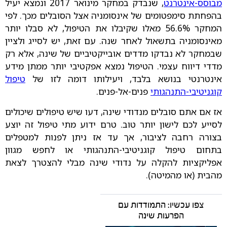
מבוסס-אינטרנט
, שנבדק במחקר מינואר 2017 ונמצא יעיל
בהפחתת סימפטומים של אינסומניה אצל הסובלים מכך. לפי
המחקר 56.6% מאלו שקיבלו את הטיפול, לא סבלו יותר
מאינסומניה בתשאול לאחר שנה. עם זאת, יש לסייג ולציין
שבמחקר לא נבדקו מדדים אובייקטיביים של שינה, אלא רק
מדדי דיווח עצמי. הטיפול נמצא אפקטיבי יותר ממתן מידע
אינטרנטי בנושא בלבד, ויעילותו דומה לזו של
טיפול
קוגניטיבי-התנהגותי
פנים-אל-פנים.
אז אם אתם סובלים מנדודי שינה, דעו שיש טיפולים שיכולים
לסייע לכם לישון יותר טוב. טרם ידוע מתי טיפול זה יוצע
בצורה רחבה לציבור, אך עד אז ניתן לפנות למטפלים
בתחום טיפול קוגניטיבי-התנהגותי או לחפש מגוון
אפליקציות להקלה על נדודי שינה מבלי להצטרך לצאת
מהבית (או מהמיטה).
צפו עכשיו: התמודדות עם
הפרעות שינה