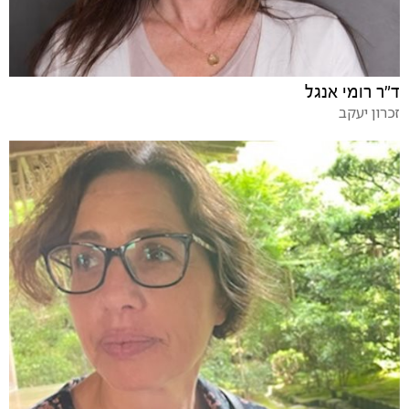
ד"ר רומי אנגל
זכרון יעקב