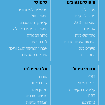
חיפושים נפוצים
שימושי
פסיכולוג
מטפלים לפי אזורים
פסיכולוג קליני
טיפול מוזל
אוטיזם | ASD
קליניקות להשכרה
אספרגר
טיפול בהפרעות אכילה
פיברומיאלגיה
מדור הספרים
הפרעת אישיות גבולית
לוח דרושים
מיינדפולנס
אבחון הפרעות קשב וריכוז
התמכרות
אינדקס מטפלים
תחומי טיפול
על בטיפולנט
CBT
אודות
ריפוי בעיסוק
צוות האתר
קלינאות תקשורת
תקנון אתר
DBT
מדיניות פרטיות
ביופידבק
הצהרת נגישות