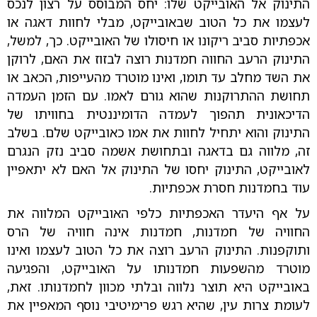
התינוק אל האובייקט שלו: יחס המבוסס על רצון לנכס
לעצמו את כל הטוב שבאובייקט, מבלי לחוות דאגה או
אכפתיות סביב ריקונו או חיסולו של האובייקט. כך, למשל,
התינוק הרעב החווה חמדנות רוצה לבזוז את האם, לרוקן
את השד מחלב עד תומו, ואינו מוטרד מהעייפות, הכאב או
תחושת ההתרוקנות שהוא גורם לאמו. עם הזמן העמדה
הדיכאונית תהפוך לעמדה הדומיננטית בחוויתו של
התינוק והוא יתחיל לחוות את אמו כאובייקט שלם. בשלב
זה, מלווה גם בדאגה ובתחושת אשמה סביב נזק הנגרם
לאובייקט, התינוק יחסו של התינוק אל האם לא יתאפיין
עוד בחמדנות חסרת אכפתיות.
על אף היעדר האכפתיות כלפי האובייקט המלווה את
החוויה של חמדנות, חמדנות אינה חוויה של הרס
ותוקפנות. התינוק הרעב רוצה את כל הטוב לעצמו ואינו
מוטרד מהשפעות חמדנותו על האובייקט, והפגיעה
באובייקט היא תוצר נלווה ובלתי מכוון לחמדנותו. זאת,
לעומת צרות עין, שהיא רגש פרימיטיבי נוסף המאפיין את