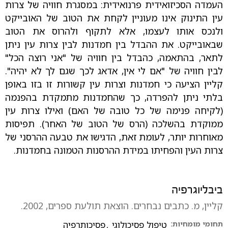
העמדה הסכיזואידית פרנואידית: במסגרת חוויה של צרות
עין התינוק אינו מעוניין לקחת את הטוב של האובייקט
ולנכס אותו לעצמו, אלא לתקוף ולהרוס את הטוב
שבאובייקט. את ההבדל בין חמדנות לבין צרות עין ניתן
לתאר, בהתאמה, כהבדל בין חוויה של "אני רוצה הכל"
לבין חוויה של "אם לי אין, אדאג לכך שגם לך לא יהיה".
קליין הציעה כי חמדנות וצרות עין קשורות זו בזו באופן
בלתי ניתן להפרדה, כך שהחמדנות מתמקדת בהפנמה
(לקיחה פנימה של כל טובה של האם) ואילו צרות עין
ממוקדת בהשלכה (הרס של הטוב של האחר). תפיסות
מאוחרות יותר, לעומת זאת, הדגישו את טבעה ההרסני של
צרות העין והפחיתו במידת ההרסנות הטמונה בחמדנות.
ביבליוגרפיה
קליין, מ. כתבים נבחרים. הוצאת תולעת ספרים, 2002.
תחומי מומחיות:
טיפול פסיכולוגי
,
פסיכותרפיה