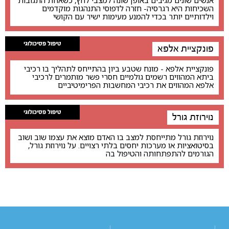
אנשים שונים מגיבים באופן שונה למצבי לחץ, כשאחת התגובות
השכיחות היא רגרסיה- חזרה לדפוסי התנהגות מוקדמים
וילדותיים יותר בכדי להמנע מעימות ישיר עם הקושי
טיפול פסיכולוגי
פונקציית אלפא
פונקציית אלפא - מונח שטבע ביון בהתייחס לתהליך בו רכיבי
ביתא המהווים רשמים גולמיים חסרי פשר מותמרים לרכיבי
אלפא המהווים את רכיבי המחשבות הפרימיטיביים
טיפול פסיכולוגי
נוירוזת גורל
נוירוזת גורל מתייחסת למצב בו האדם מוצא את עצמו שוב ושוב
בסיטואציות או מערכות יחסים בלתי רצויים. על נוירוזת גורל,
הגורמים להתפתחותה והטיפול בה