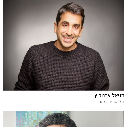
דניאל ארנוביץ
תל אביב - יפו