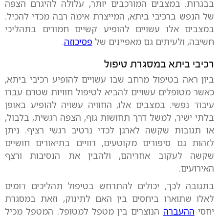
בבגרות. במצבים המורכבים יותר, עלולה להיגרם הצפה
של הנפש ברכיבי ביתא, המייצרת אימה רבה מכדי להכיל.
במצבים אלו עשויים להופיע קשיים חמורים בתהליכי
חשיבה, ולעיתים גם מאפיינים של
פסיכוזה
.
רכיבי ביתא במסגרת טיפול
ביון ראה בטיפול מרחב שבו עשויים להופיע רכיבי ביתא,
כאשר מטופלים עשויים להביא לטיפול חוויות שטרם עברו
עיבוד נפשי. במצבים אלו, החוויה עשויה להופיע באופן
בלתי ישיר, למשל דרך תחושות גוף, הצפה רגשית, בלבול,
או תגובות שקשה לארגן לכדי נרטיב רגשי רציף. ניתן
לזהות גם סיפורים מקוטעים, רוויים בתיאורים חושיים
שקשה לעקוב אחריהם, ולהבין את הנסיבות ורצף
האירועים.
בתגובה לכך, יכולים להתרחש בטיפול תהליכים דומים
לאלו שתוארו ביחסים בין האם לתינוק, וזאת במסגרת
יחסי
ההעברה
הנוצרים בין מטפל למטופל. המטפל מכיל