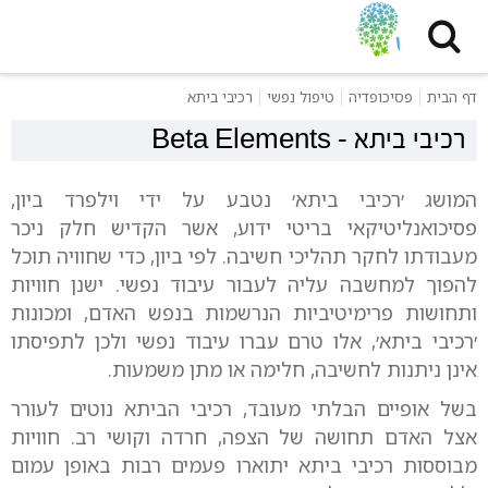
דף הבית
פסיכופדיה
טיפול נפשי
רכיבי ביתא
רכיבי ביתא
-
Beta Elements
המושג ׳רכיבי ביתא׳ נטבע על ידי וילפרד ביון,
פסיכואנליטיקאי בריטי ידוע, אשר הקדיש חלק ניכר
מעבודתו לחקר תהליכי חשיבה. לפי ביון, כדי שחוויה תוכל
להפוך למחשבה עליה לעבור עיבוד נפשי. ישנן חוויות
ותחושות פרימיטיביות הנרשמות בנפש האדם, ומכונות
׳רכיבי ביתא׳, אלו טרם עברו עיבוד נפשי ולכן לתפיסתו
אינן ניתנות לחשיבה, חלימה או מתן משמעות.
בשל אופיים הבלתי מעובד, רכיבי הביתא נוטים לעורר
אצל האדם תחושה של הצפה, חרדה וקושי רב. חוויות
מבוססות רכיבי ביתא יתוארו פעמים רבות באופן עמום