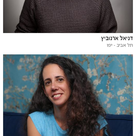
דניאל ארנוביץ
תל אביב - יפו