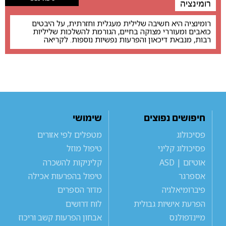
רומינציה
רומינציה היא חשיבה שלילית מעגלית וחזרתית, על היבטים
כואבים ומעוררי מצוקה בחיים, הגורמת להשלכות שליליות
רבות, מנבאת דיכאון והפרעות נפשיות נוספות. לקריאה
חיפושים נפוצים
שימושי
פסיכולוג
מטפלים לפי אזורים
פסיכולוג קליני
טיפול מוזל
אוטיזם | ASD
קליניקות להשכרה
אספרגר
טיפול בהפרעות אכילה
פיברומיאלגיה
מדור הספרים
הפרעת אישיות גבולית
לוח דרושים
מיינדפולנס
אבחון הפרעות קשב וריכוז