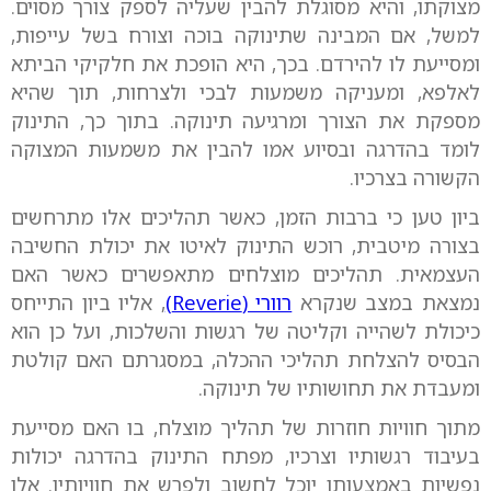
מצוקתו, והיא מסוגלת להבין שעליה לספק צורך מסוים.
למשל, אם המבינה שתינוקה בוכה וצורח בשל עייפות,
ומסייעת לו להירדם. בכך, היא הופכת את חלקיקי הביתא
לאלפא, ומעניקה משמעות לבכי ולצרחות, תוך שהיא
מספקת את הצורך ומרגיעה תינוקה. בתוך כך, התינוק
לומד בהדרגה ובסיוע אמו להבין את משמעות המצוקה
הקשורה בצרכיו.
ביון טען כי ברבות הזמן, כאשר תהליכים אלו מתרחשים
בצורה מיטבית, רוכש התינוק לאיטו את יכולת החשיבה
העצמאית. תהליכים מוצלחים מתאפשרים כאשר האם
נמצאת במצב שנקרא
רוורי (Reverie)
, אליו ביון התייחס
כיכולת לשהייה וקליטה של רגשות והשלכות, ועל כן הוא
הבסיס להצלחת תהליכי ההכלה, במסגרתם האם קולטת
ומעבדת את תחושותיו של תינוקה.
מתוך חוויות חוזרות של תהליך מוצלח, בו האם מסייעת
בעיבוד רגשותיו וצרכיו, מפתח התינוק בהדרגה יכולות
נפשיות באמצעותן יוכל לחשוב ולפרש את חוויותיו. אלו