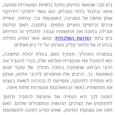
ביון סבר שכאשר התינוק נתקל בחוויות המעוררות מצוקה,
אימה ובלבול בלתי נסבלים, הוא עשוי ״לסלק״ ו״לרוקן״
אותן מתוכו אל הסביבה, באמצעות בכי, צרחות, עשיית
צרכים וביטויים גופניים נוספים. בתגובה, האם קולטת
ומכילה בתוכה את תחושותיו עבורו. לתהליך זה התייחס
ביון בתור ׳
הזדהות השלכתית
׳, מושג אשר הופיע תחילה
בכתביה של מלאני קליין, והורחב על ידי ביון ואחרים.
במסגרת התהליך, תפקיד האם, בעלת יכולת החשיבה,
הוא להפעיל את פונקציית האלפא שלה, בכדי להעביר את
רכיבי הביתא שהופקדו בתוכה תהליך של עיבוד ומתן
משמעות. כך, רכיבים אלו מותמרים לרכיבי אלפא, אותם
היא מחזירה לתינוקה, ומסייעת לו בהדרגה לשאת בעצמו
את תחושותיו, כאשר הן מאורגנות ומעוררות פחות אימה.
דוגמה לכך היא הנטייה של אימהות להסביר ולתווך
לתינוקיהן את הצרכים, הרגשות והתסכולים שלהם. האם
חווה את מצוקות התינוק, שאינו מודע לסיבה ולמשמעות