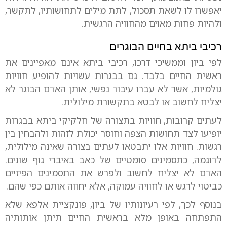
יאפשרו לו לשאת תסכול, לתת מילים לתחושותיו, לתקשר,
ולהיות פחות מאוים מהחוויה הרגשית.
רכיבי ביתא בחיים הבוגרים
לפי ביון וממשיכי דרכו, רכיבי ביתא אינם מאפיינים את
ראשית החיים בלבד. גם בבגרות עשויות להופיע חוויות
גולמיות, אשר לא עברו עיבוד נפשי, אותן האדם הבוגר לא
יצליח לחשוב או לבטא בתקשורת מילולית.
לעתים קרובות, חוויות בתצורה של חלקיקי ביתא בבגרות
יופיעו לצד תחושות הצפה וחוסר יכולת לזהות ולהבחין בין
רגשות. חוויות אלו יתבטאו לעתים בצורה שאינה מילולית,
לדוגמה, כתסמינים סומטיים של כאב באיברי גוף שונים.
האדם לא יצליח לחשוב ולפרש את התסמינים הפיזיים
כביטוי לרגש או לחוויה עמוקה, אלא יחווה אותם כפי שהם.
בנוסף לכך, לפי רעיונותיו של ביון, פונקציית אלפא שלא
התפתחה באופן מלא בראשית החיים תיתן אותותיה