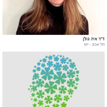
ד"ר איה גולן
תל אביב - יפו