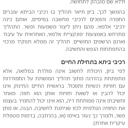
וללא שם מובהק לתחושה.
בהמשך לכך, ביון תיאר תהליך בו רכיבי הביתא עוברים
התמרה והופכים לרכיבי מחשבה בסיסיים, אותם כינה
׳רכיבי אלפא׳, מהם ניתן ליצור משמעות ופשר. התהליך
מתרחש באמצעות ׳פונקציית אלפא׳, האחראית על עיבוד
וארגון הרשמים החושיים. תהליך זה ממלא תפקיד מרכזי
בהתפתחות הנפש והחשיבה.
רכיבי ביתא בתחילת החיים
לפי ביון, היכולת לחשוב אינה מולדת במלואה, אלא
מתפתחת בהדרגה מתוך תהליך המושתת על התמודדות
עם חוויות רגשיות ותסכול. בראשית החיים התינוק אינו
יכול להבין או לשאת חוויות אותן הוא חווה. מאחר
וחשיבתו אינה מפותחת דיה, הוא אינו יכול להתמיר בעצמו
את החוויה הגולמית לכזו שניתנת לחשיבה, הבנה, או מתן
פשר, ולצורך כך נעזר באימו (או, בהרחבה, בדמות מטפלת
עיקרית אחרת).