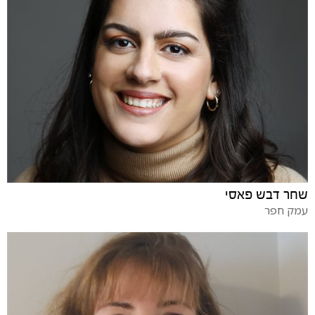
שחר דבש פאסי
עמק חפר