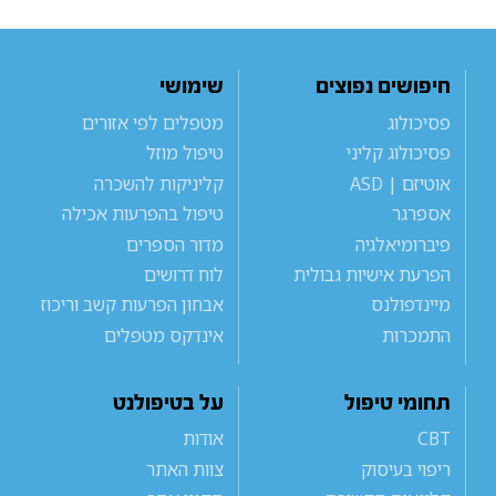
חיפושים נפוצים
שימושי
פסיכולוג
מטפלים לפי אזורים
פסיכולוג קליני
טיפול מוזל
אוטיזם | ASD
קליניקות להשכרה
אספרגר
טיפול בהפרעות אכילה
פיברומיאלגיה
מדור הספרים
הפרעת אישיות גבולית
לוח דרושים
מיינדפולנס
אבחון הפרעות קשב וריכוז
התמכרות
אינדקס מטפלים
תחומי טיפול
על בטיפולנט
CBT
אודות
ריפוי בעיסוק
צוות האתר