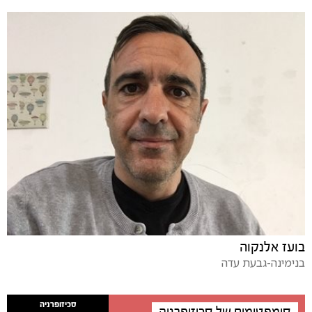
בועז אלנקוה
בנימינה-גבעת עדה
סכיזופרניה
סימפטומים של סכיזופרניה