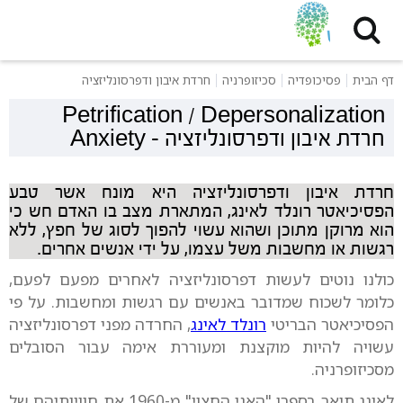
דף הבית
פסיכופדיה
סכיזופרניה
חרדת איבון ודפרסונליזציה
Petrification / Depersonalization
חרדת איבון ודפרסונליזציה
-
Anxiety
חרדת איבון ודפרסונליזציה היא מונח אשר טבע
הפסיכיאטר רונלד לאינג, המתארת מצב בו האדם חש כי
הוא מרוקן מתוכן ושהוא עשוי להפוך לסוג של חפץ, ללא
רגשות או מחשבות משל עצמו, על ידי אנשים אחרים.
כולנו נוטים לעשות דפרסונליזציה לאחרים מפעם לפעם,
כלומר לשכוח שמדובר באנשים עם רגשות ומחשבות. על פי
הפסיכיאטר הבריטי
רונלד לאינג
, החרדה מפני דפרסונליזציה
עשויה להיות מוקצנת ומעוררת אימה עבור הסובלים
מסכיזופרניה.
לאינג תיאר בספרו "האני החצוי" מ-1960 את חוויותיהם של