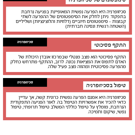
סכיזופרניה היא הפרעה נפשית המאופיינת בפגיעה נרחבת
בתפקוד. ניתן לחלק את הסימפטומים של ההפרעה לשתי
קבוצות - סימפטומים חיוביים (דלוזיות והלוצינציות) ושליליים
(השטחה רגשית ונסיגה חברתית)
סכיזופרניה
התקף פסיכוטי
התקף פסיכוטי הוא מצב מנטלי שבמרכזו אובדן היכולת של
האדם לתפוס את המציאות נכונה. לרוב, ההתקף מתרחש כחלק
מהפרעה פסיכוטית ומהווה מצב פעיל שלה.
סכיזופרניה
טיפול בסכיזופרניה
סכיזופרניה היא אמנם הפרעה נפשית כרונית קשה, אך עדיין
כדאי להכיר את אפשרויות הטיפול בה. לאור הפגיעה התפקודית
הנרחבת, מומלץ על טיפול כוללני המשלב טיפול תרופתי, טיפול
נפשי, שיקום ותמיכה.