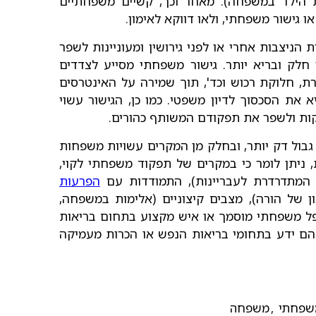
ת הילד במשפחה). מאחר וכך, קשיים משפחתיים
ו גישור משפחתי, ולאו דווקא לאימון.
הניצבות אחרי או לפני גירושין ומעוניינות לשפר
חלק ובריא יותר. גישור משפחתי מסייע לצדדים
ת, חלוקת רכוש וכד', תוך שמירה על האינטרסים
 את הסכסוך לדיון משפטי. כמו כן, הגישור עשוי
וקות ולשפר את תפקודם המשותף כהורים.
 גבול דק יותר, ובחלק מן המקרים עשויות משפחות
, ניתן לומר כי במקרים של תפקוד משפחתי לקוי,
ה המתדרדרת לעבריינות), התמודדות עם
הפרעות
 של הורה), מצבים קיצוניים (אלימות במשפחה,
פל משפחתי מוסמך או איש מקצוע בתחום בריאות
ם ידע בתחומי בריאות הנפש או הכרות מעמיקה
משפחתי
,
משפחה