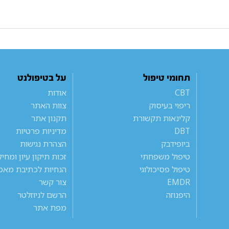
תחומי טיפול
על בטיפולנט
CBT
אודות
ריפוי בעיסוק
צוות האתר
קלינאות תקשורת
תקנון אתר
DBT
מדיניות פרטיות
ביופידבק
הצהרת נגישות
טיפול משפחתי
זכות תיקון עיון ומחי
טיפול פסיכולוגי
הנחיות לכתיבת מאמ
EMDR
צור קשר
היפנוזה
הרשם לניוזלטר
מפת אתר