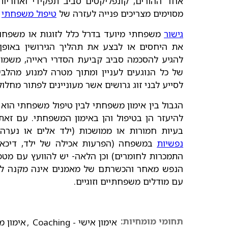
אחד ההורים, קונפליקטים סביב תפקידי ואחריו
מסוימים מצריכים פנייה לעזרה של
טיפול משפחתי
א
גישור
משפחתי מיועד בדרל כלל לזוגות או משפחות 
את היחסים או לבצע את תהליך הגירושין באופן 
להגיע להסכמה סביב קביעת הסדרי ראייה, משמור
של כל הנוגעים לעניין ומתוך מטרה למנוע מהלביא
לסייע לבני זוג גרושים אשר מעוניינים לפתור מחל
הגבול בין אימון משפחתי לבין טיפול משפחתי הוא
להיעזר הן בטיפול והן באימון המשפחתי. עם זאת
בעיות חמורות או ממושכות (ילד אלים או נער
נפשיות
במשפחה (הפרעות אכילה של ילד, דיכאון
התמכרות לחומרים) וכן הלאה- יש להוועץ עם מט
הנפש מאחר והכשרתם של מאמנים אינה מקנה לה
עם מודלים משפחתיים וזוגיים.
תחומי מומחיות:
אימון אישי - Coaching
,
אימון 