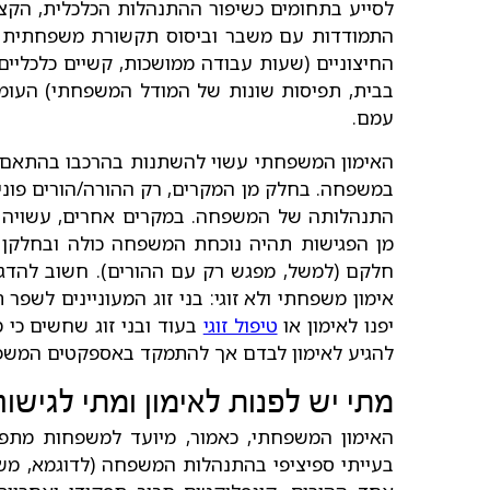
לסייע בתחומים כשיפור ההתנהלות הכלכלית, הקצאת
התמודדות עם משבר וביסוס תקשורת משפחתית חיו
החיצוניים (שעות עבודה ממושכות, קשיים כלכליים
בבית, תפיסות שונות של המודל המשפחתי) העומד
עמם.
האימון המשפחתי עשוי להשתנות בהרכבו בהתאם לס
במשפחה. בחלק מן המקרים, רק ההורה/הורים פונים 
התנהלותה של המשפחה. במקרים אחרים, עשויה
מן הפגישות תהיה נוכחת המשפחה כולה ובחלקן
חלקם (למשל, מפגש רק עם ההורים). חשוב להדגיש
אימון משפחתי ולא זוגי: בני זוג המעוניינים לשפר
יפנו לאימון או
טיפול זוגי
בעוד ובני זוג שחשים כי
להגיע לאימון לבדם אך להתמקד באספקטים המשפ
מתי יש לפנות לאימון ומתי לגיש
האימון המשפחתי, כאמור, מיועד למשפחות מתפ
בעייתי ספיציפי בהתנהלות המשפחה (לדוגמא, מש