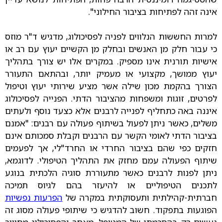
אינה זהה לפתיחות בציבור החילוני".
למרות החששות הנלווים לפניה לפסיכולוג, מדגיש ד"ר מוזס
כי עבור חלק מן האנשים ובחלק מן הקשיים יעוץ עם רב או
אישיות תורנית אינו מספיק. במקרים אלו יש צורך בתהליך
יעוץ ממושך, מקצועי או מעמיק יותר, ובהתאם התעורר
הצורך בהקמת מכון שילה אשר מציע שירותי יעוץ וטיפול
לפרטים, זוגות ומשפחות מהציבור הדתי. הפנייה לפסיכולוג
איננה באה כתחליף לפנייה לרבנים אלא כצעד נוסף ולעתים
משלים, כאשר ניתן לפעול בשיתוף פעולה עם רבנים: "אמנם
בציבור הדתי לאומי הקשר עם הרבנים וקבלת סמכותם אינם
חזקים כפי שהם בציבור החרדי או החרד"לי, אך לפעמים
שיתוף הפעולה עמם מחזק את התהליך הטיפולי. לדוגמא,
ניתן לפנות לרבנים כאשר מתעוררת סוגיה הלכתית בנוגע
לתכנים הטיפוליים או להיעזר בהם לגיוס תמיכה
חברתית-קהילתית ותעסוקתית במקרה של
הפרעות נפשיות
הפוגעות בתפקוד. חשוב להדגיש כי שיתופי פעולה מסוג זה
נעשים רק בהסכמתו של המטופל, מאחר והפסיכולוג מחוייב