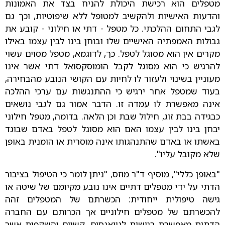
מטפלים הוא רכישת היכולת להניח בצד את האמונות
והדעות האישיות ולהקשיב למטופל ללא שיפוטיות, וכך גם
לגבי התחום ההלכתי. כל מטפל - דתי או חילוני - קובע את
גבולות האמפתיה האישיים שלו ובוחן בינו לבין עצמו באילו
מקרים אין הוא מסוגל לטפל. כך, לדוגמא, מטפל מסוים עשוי
להרגיש כי הוא מסוגל לקבל הומוסקסואל דתי אשר אינו
מעוניין בשינוי ולעזור לו לחיות עם הקושי הנובע מהבחירה,
בעוד שמטפל אחר ירגיש כי ההתנגשות עם ערכי ההלכה
אינה מאפשרת לו עמדה זו. הדבר אמור גם לגבי נושאים
כבגידה בבת זוג, חילול שבת וכן הלאה. בדומה, מטפל חילוני
יבחן בינו לבין עצמו האם הוא מסוגל לטפל באדם שבוגד
באשתו או באדם שהתנהגותו אינה מוסרית או הומנית באופן
שלא מקובל עליו".
"באופן כללי", מוסיף ד"ר מוזס, "ניתן לומר כי הטיפול בציבור
הדתי על ידי מטפלים דתיים אינו נובע מקיומם של שיטה או
גישה טיפולית ייחודית: הכשרתם של המטפלים זהה
להכשרתם של מטפלים חילוניים אך הכרותם עם החברה
הדתית מאפשרת רגישות לניואנסים, קשיים והשקפות אשר