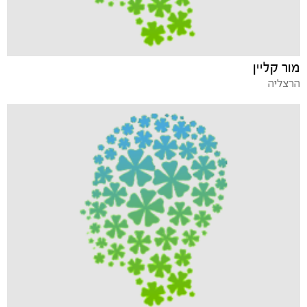
מור קליין
הרצליה