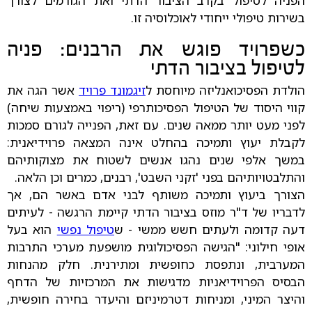
הפניה לטיפול בקרב הציבור הדתי ואת הגורמים לצורך
בשירות טיפולי ייחודי לאוכלוסיה זו.
כשפרויד פוגש את הרבנים: פניה
לטיפול בציבור הדתי
הולדת הפסיכואנליזה מיוחסת ל
זיגמונד פרויד
אשר הגה את
קווי היסוד של הטיפול הפסיכותרפי (ריפוי באמצעות שיחה)
לפני מעט יותר ממאה שנים. עם זאת, הפנייה לגורם סמכות
לקבלת יעוץ ותמיכה בהחלט אינה המצאה פרוידיאנית:
במשך אלפי שנים נהגו אנשים לשטוח את מצוקותיהם
והתלבטויותיהם בפני 'זקני השבט', רבנים, כמרים וכן הלאה.
הצורך ביעוץ ותמיכה משותף לבני אדם באשר הם, אך
לדבריו של ד"ר מוזס בציבור הדתי קיימת הרגשה - לעיתים
דעה קדומה ולעתים חשש ממשי - ש
טיפול נפשי
הוא בעל
אופי חילוני: "הגישה הפסיכולוגית מושפעת מערכי התרבות
המערבית, ונתפסת כחופשית ומתירנית. חלק מהנחות
הבסיס הפרוידיאניות מדגישות את המרכזיות של הדחף
והיצר המיני, ומניחות דטרמיניזם והיעדר בחירה חופשית,