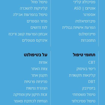
פסיכולוג קליני
טיפול מוזל
אוטיזם | ASD
קליניקות להשכרה
אספרגר
טיפול בהפרעות אכילה
פיברומיאלגיה
מדור הספרים
הפרעת אישיות גבולית
לוח דרושים
מיינדפולנס
אבחון הפרעות קשב וריכוז
התמכרות
אינדקס מטפלים
תחומי טיפול
על בטיפולנט
CBT
אודות
ריפוי בעיסוק
צוות האתר
קלינאות תקשורת
תקנון אתר
DBT
מדיניות פרטיות
ביופידבק
הצהרת נגישות
טיפול משפחתי
זכות תיקון עיון ומחיקה
טיפול פסיכולוגי
הנחיות לכתיבת מאמר