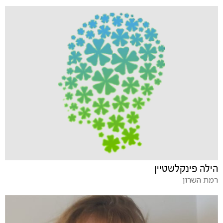
הילה פינקלשטיין
רמת השרון