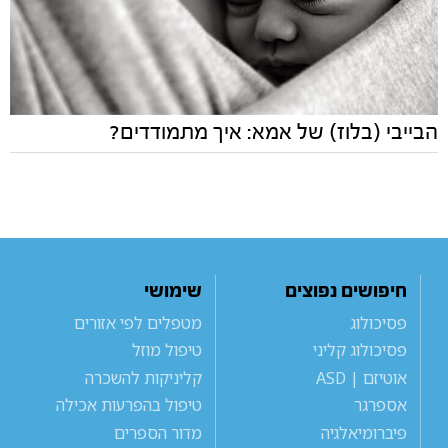
הבייבי (בלוז) של אמא: איך מתמודדים?
חיפושים נפוצים
שימושי
פסיכולוג
מטפלים לפי אזורים
פסיכולוג קליני
טיפול מוזל
אוטיזם | ASD
קליניקות להשכרה
אספרגר
טיפול בהפרעות אכילה
פיברומיאלגיה
מדור הספרים