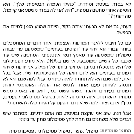
לא בסדר, בועטת ומורדת. "כאילו העמדה הבסיסית שלך", היא
הוסיפה אחרי מחשבה נוספת, "היא 'אני לא בסדר משמע אני קיימת'.
מה דעתך?"
דעתי, גם אם לא הבעתי אותה בקול, הייתה שהגיע הזמן לסיים את
הפגישה.
עם כל חיבתי לז'אנר המודעות העצמית, אחד הדברים המתסכלים
ביותר עבורי הוא זיהוי עוד "דפוסים בעיתיים" שמשמעם עוד עבודה
טיפולית שמשמעה עוד מאמץ רגשי אינטנסיבי. המחשבה שיש עוד
שכבה של קשיים שמוטבעת אי שם ב-DNA הלא מודע הפסיכולוגי
שלי היא מתסכלת במובן הסיזיפי ביותר של המילה. אני יודעת שזיהוי
דפוסים בעיתיים הוא לחם חוקה של הפסיכולוגית שלי, אבל בכל
זאת, למה שגם היא לא תחתור לאיזה שינוי מרענן? למה שגם היא לא
תנסה, לפחות פעם אחת, לנטוש את הרגלה האוטומטי לזהות
דפוסים בעיתיים ולהגיד משהו פשוט כמו, 'וואו, זה באמת ממש
מפחיד להשתנות. איזה סיוט זה להיות בטיפול פסיכולוגי לפעמים,
נכון'? או בקיצור- למה שלא נדבר הפעם על הפחד שלה להשתנות?
אבל הנה, שוב אני עוקצת ובועטת. מה אתם יודעים, מסתבר שיש
דברים שלא משתנים גם תחת לחץ פסיכולוגי מתון עד בינוני.
תחומי מומחיות:
טיפול נפשי
,
טיפול פסיכולוגי
,
פסיכותרפיה