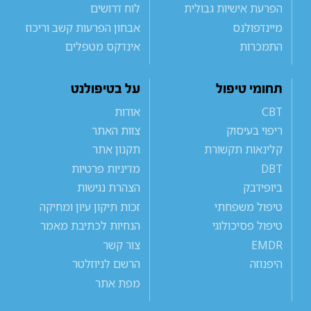
הפרעת אישיות גבולית
לוח דרושים
מיינדפולנס
אבחון הפרעות קשב וריכוז
התמכרות
אינדקס מטפלים
תחומי טיפול
על בטיפולנט
CBT
אודות
ריפוי בעיסוק
צוות האתר
קלינאות תקשורת
תקנון אתר
DBT
מדיניות פרטיות
ביופידבק
הצהרת נגישות
טיפול משפחתי
זכות תיקון עיון ומחיקה
טיפול פסיכולוגי
הנחיות לכתיבת מאמר
EMDR
צור קשר
היפנוזה
הרשם לניוזלטר
מפת אתר