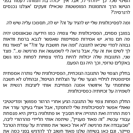
השינוי שכל כך ייחלתי לו, אבל איך יכולה בת תמותה לעמוד בפני
הטישו הרך והתמונות המופשטות שכאילו זועקים 'אצלנו נכנסים
לרגרסיה'?
ומה לפסיכולוגית שלי יש להגיד על זה? יש לה, תסמכו עליה שיש לה.
במובן מסוים, הפסיכולוגית שלי צפויה כמו הידיעה שבאוגוסט יהיה
פה חם נורא. יש אמירות מסויימות שאפשר לנבא ברמת וודאות
גבוהה למדי שיביאו לתגובה "ומה את חושבת על זה?" או "מאוד נוח
לך לשים את זה עלי, אבל נראה לי לשמעשה את מרגישה ש...". מצד
שני, התגובות שלה יכולות להיות בלתי צפויות לפחות כמו גשם
באקלים טרופי, וכך היה גם הפעם.
בחלק הצפוי של התגובה הנוכחית, הפסיכולוגית שלי נותרה אמפתית
וסימפטית לגילויי הצער שלי על הצלחת הטיפול, ובהחלט לא חשבה
שחתמתי על איזושהי אמנה המחייבת אותי ליציבות רגשית או
לשמירה על זכויותיה כפסיכולוגית.
החלק הפחות צפוי של התגובה הגיע אחרי הרהור ממושך ומדיטטיבי
שאולי אפשר לפסיכולוגית שלי להתמקד, אבל אצלי בעיקר עורר את
רמת החרדה ואת התהייה איזו תסביך או פתולוגיה בדיוק היא מנסחת
עבורי עכשיו. "זה מאוד מעניין", שיתפה אותי הליידי מהרהורי ליבה,
"שבעבודה את מרגישה 'לא את' כאשר את מוותרת על עמדת הטרבל
מייקר, וגם כאן בשיחה שלנו מאוד חשוב לך להדגיש בפני כמה את