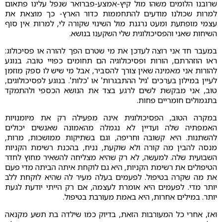
שרובנו הלומים משהו מול קיץ-אמצע-פברואר שנפל עלינו פתאום
למרות שכולנו מודעים להתחממות כדור הארץ- כך מוצאת את
עצמי מופתעת ומעט נרגנת מול השינוי שקורה לי, למרות אין סוף
השיחות שאני והפסיכולוגית שלי השקענו בנושא.
במעבר חד אני רוצה לעדכן את מי שטרם הפך להורה או פסיכולוג:
ראו הוזהרתם, הורות ופסיכולוגיה הם תחומים כפויי טובה. בנוגע
להורות אני מאמינה שאין צורך להסביר, אבל מי שיש לו ספק מוזמן
לעיין במילון בערכים 'גיל ההתבגרות' או 'כלות'. בנוגע לפסיכולוגים,
טוב, אני מבקשת לשים לרגע בצד את הנושא הכספי ולהתמקד
בתגמולים חומריים פחות.
במקרה הטוב, הפסיכולוגית אינה מפעילה רק את מיומנויות
האמפתיה שלה ועדיין לא נגמלה מהאמונה שאנשים יכולים
להשתנות. היא קשובה וחריפה, וגם בשתיקות ממושכות, מרות,
מנסה להבין מה קורה ולא שוקעת, נניח, בהכנת רשימת הקניות
השבועית שלה. למעשה, לא רק שהיא מצליחה להשאיר מחוץ לחדר
הטיפולים את רשימת הקניות, היא גם לוקחת איתה הביתה מדי פעם
את מה שקרה בטיפול. לפעמים בעלה מעיר לה שהיא לוקחת ללב
יותר מדי. לפעמים היא אומרת לעצמה, אם רק הייתי יודעת לגעת
יותר. במילים אחרות, היא באמת מעורבת בטיפול.
ואז, אחרי כל המעורבות הזאת, בדיוק כמו שילדה בת תשע מקנאה