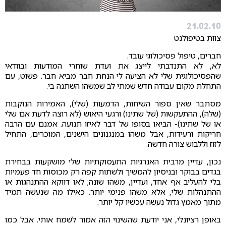
21.02.10
צוות בטיפולנט
חברים, טיפול פסיכולוגי עובד.
לא, לא התנדבתי לייצג את ועדת שוחרי המודעות ובוודאי
שהפסיכולוגית שלי לא הציעה לי הנחת חבר מביא חבר. פשוט, עם
התחלת מקום עבודה חדש שמתי לב שמשהו השתנה בי.
מסתבר שאין ספור השיחות, הדמעות (שלי), האמירות הנוקבות
(שלה), ההתעקשות (של שתינו) ורגעי היאוש (לא רוצה לדעת אם שלי
או של שתינו)- הביאו בסופו של דבר לאיזו תנועה. אמנם עם הרבה
חריקות ורעידות, אבל משהו במנגנונים הישנים, המוכרים, התחיל
לזוז וללבוש צורה חדשה.
נכון, עדיין מרבית האנרגיות התעסוקתיות שלי מושקעות בבחירת
בגדים בבוקר ובניסיון להמשיך ולשתות קפה רק מכוסות חד פעמיות
בלי להעליב אף אחד, ועדיין, משהו שונה; לאו דווקא ההתנהגות או
ההתנהלות שלי, אלא משהו פנימי יותר. כאילו מה שנעשה תמיד
מתוך מאמץ גדול נעשה עכשיו קל יותר.
באופן רציונלי, אני יודעת שהשינוי הזה אמור לשמח אותי. אבל כמו