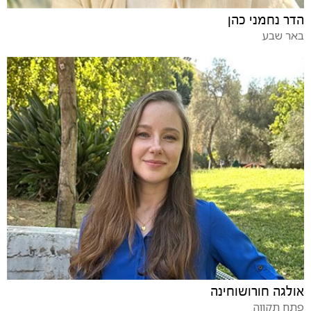
הדר נחמני כהן
באר שבע
אולגה חורושוחינה
פתח תקווה