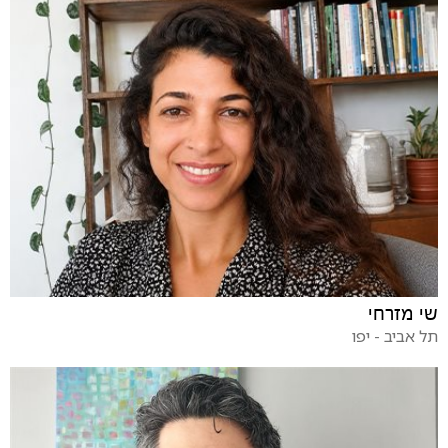
שי מזרחי
תל אביב - יפו