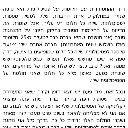
דרך ההתמודדות עם חלומות על פסיכולוגיות היא סוגיה
שנויה במחלוקת. אחת החברות שלי, למשל, מספרת
לפסיכולוגית שלה כל חלום רע עליה, אבל שומרת את
הדיווח על החלומות הטובים כחיזוק חיובי על התנהגות
טובה (אני חושבת שהיא צברה כבר למעלה מ-25 חלומות
כאלו בשלוש שנים האחרונות). חברה אחרת שלי נמנעת
מלספר לפסיכולוגית שלה כל חלום שמופיעים בו אישה, חדר,
ספה או שעון מחשש שאלו יתפרשו כמשיכה/כעס/חשש
ממנה. ואני? טוב, כנצר לשושלת ארוכה של מדחיקים, אני
שוכחת כמעט באופן מלא כל חלום שאני חולמת על
הפסיכולוגית שלי.
ובכל זאת, מדי פעם יש יוצאי דופן וקורה שאני מתעוררת
במיטה שטופת זיעה בידיעה ברורה שזה עתה פרצתי
לקליניקה של הפסיכולוגית שלי או הצעתי נישואין לבנה, גם
אם אני לא מצליחה להיזכר בשום פרט מעבר לזה. מאחר
ושברי החלום האלו נדירים כל כך, בדרך כלל אני נוהגת
לספר אותם לפסיכולוגית שלי - דבר שכנראה גורם לה עונג