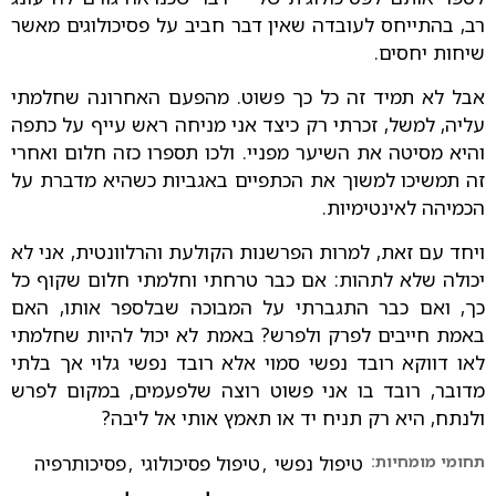
רב, בהתייחס לעובדה שאין דבר חביב על פסיכולוגים מאשר
שיחות יחסים.
אבל לא תמיד זה כל כך פשוט. מהפעם האחרונה שחלמתי
עליה, למשל, זכרתי רק כיצד אני מניחה ראש עייף על כתפה
והיא מסיטה את השיער מפניי. ולכו תספרו כזה חלום ואחרי
זה תמשיכו למשוך את הכתפיים באגביות כשהיא מדברת על
הכמיהה לאינטימיות.
ויחד עם זאת, למרות הפרשנות הקולעת והרלוונטית, אני לא
יכולה שלא לתהות: אם כבר טרחתי וחלמתי חלום שקוף כל
כך, ואם כבר התגברתי על המבוכה שבלספר אותו, האם
באמת חייבים לפרק ולפרש? באמת לא יכול להיות שחלמתי
לאו דווקא רובד נפשי סמוי אלא רובד נפשי גלוי אך בלתי
מדובר, רובד בו אני פשוט רוצה שלפעמים, במקום לפרש
ולנתח, היא רק תניח יד או תאמץ אותי אל ליבה?
תחומי מומחיות:
טיפול נפשי
,
טיפול פסיכולוגי
,
פסיכותרפיה