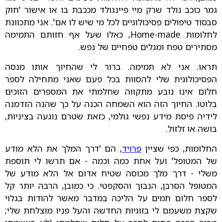
גמר כוכב נולד שרק מיי פיינגולד מככבת בו או אישור 'חוק
סבסוד טיפולים פסיכולוגיים לכל מי שיש לו אם'. אני מתכוונת
לחלומות Home-made, כאלו שעל אף חזותם התמימה
מסתירים טפח ומגלים טפחיים של נפש.
תראו. אני לא תמימה. ברור לי שהחיוך אותו מנסה
הפסיכולוגית שלי להסוות בכל פעם שאני מתחילה לספר
חלום אינו נובע מתקווה שחלמתי את המספרים הזוכים
בלוטו. החיוך הזה הוא השמחה הכנה על כך שהנה הזדמנה
לידיה פיסת מידע נפשי גולמי, כזאת שטרם נוגעה בציניות,
בושה או זלזול.
החלומות, כפי שציין
פרויד
, הם 'דרך המלך את הלא מודע
של המטופל' ועל אחת כמה וכמה - אם תרשו לי תוספת
משלי - דרך מלך מכוסה שטיח אדום אל הלא מודע של
המטופל הסרבן, הנבוך והסקפטי. כי כמובן, הרבה יותר קל
לספר חלום תמים על הליכה במדבר מאשר להודות בגלוי
שקצת משעמם לי בזוגיות החדשה והעל פניו מוצלחת שלי;