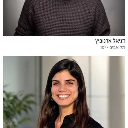
דניאל ארנוביץ
תל אביב - יפו