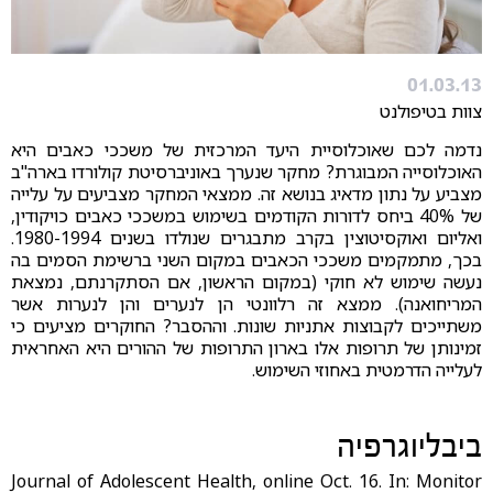
01.03.13
צוות בטיפולנט
נדמה לכם שאוכלוסיית היעד המרכזית של משככי כאבים היא
האוכלוסייה המבוגרת? מחקר שנערך באוניברסיטת קולורדו בארה"ב
מצביע על נתון מדאיג בנושא זה. ממצאי המחקר מצביעים על עלייה
של 40% ביחס לדורות הקודמים בשימוש במשככי כאבים כויקודין,
ואליום ואוקסיטוצין בקרב מתבגרים שנולדו בשנים 1980-1994.
בכך, מתמקמים משככי הכאבים במקום השני ברשימת הסמים בה
נעשה שימוש לא חוקי (במקום הראשון, אם הסתקרנתם, נמצאת
המריחואנה). ממצא זה רלוונטי הן לנערים והן לנערות אשר
משתייכים לקבוצות אתניות שונות. וההסבר? החוקרים מציעים כי
זמינותן של תרופות אלו בארון התרופות של ההורים היא האחראית
לעלייה הדרמטית באחוזי השימוש.
ביבליוגרפיה
Journal of Adolescent Health, online Oct. 16. In: Monitor