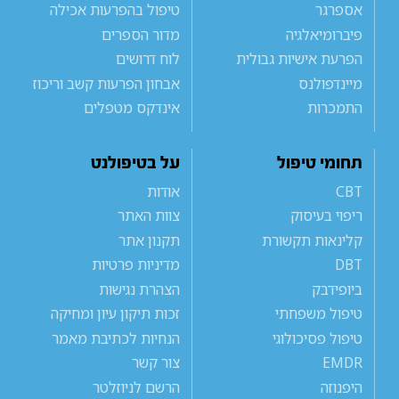
אספרגר
טיפול בהפרעות אכילה
פיברומיאלגיה
מדור הספרים
הפרעת אישיות גבולית
לוח דרושים
מיינדפולנס
אבחון הפרעות קשב וריכוז
התמכרות
אינדקס מטפלים
תחומי טיפול
על בטיפולנט
CBT
אודות
ריפוי בעיסוק
צוות האתר
קלינאות תקשורת
תקנון אתר
DBT
מדיניות פרטיות
ביופידבק
הצהרת נגישות
טיפול משפחתי
זכות תיקון עיון ומחיקה
טיפול פסיכולוגי
הנחיות לכתיבת מאמר
EMDR
צור קשר
היפנוזה
הרשם לניוזלטר