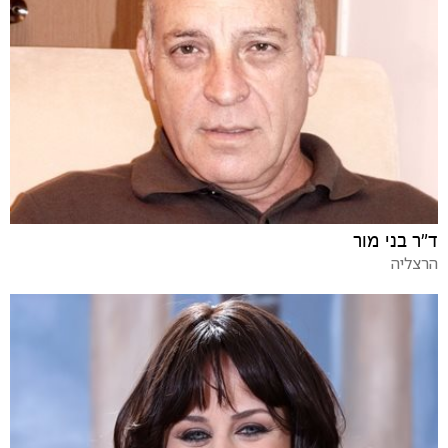
ד"ר בני מור
הרצליה