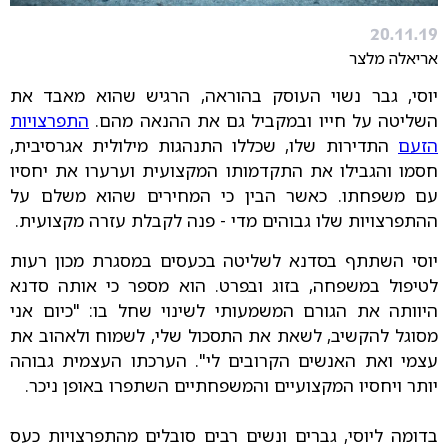
20.11.19
אריאלה מלצר
יוסי, גבר נשוי העוסק בהוראה, הרגיש שהוא מאבד את
השליטה על חייו ובמקביל גם את ההנאה מהם.
התפרצויות
הזעם
התדירות שלו, שכללו התנהגות מילולית אגרסיבית,
חסמו והגבילו את התקדמותו המקצועית וערערו את יחסיו
עם משפחתו. כאשר הבין כי המחירים שהוא משלם על
ההתפרצויות שלו גבוהים מדי - פנה לקבלת עזרה מקצועית.
יוסי השתתף בסדנא לשליטה בכעסים במסגרת מכון רעות
לטיפול במשפחה, בזוג ובפרט. הוא מספר כי אותה סדנא
היוותה את הגורם המשמעותי לשינוי שחל בו: "כיום אני
מסוגל להקשיב, לשאת את התסכול שלי, לשמוח ולאהוב את
עצמי ואת האנשים הקרובים לי". הערכתו העצמית גבוהה
יותר ויחסיו המקצועיים והמשפחתיים השתפרו באופן ניכר.
בדומה ליוסי, גברים ונשים רבים סובלים מהתפרצויות כעס