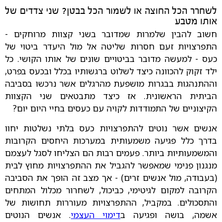
לשחרר הכל החוצה או לשמור הכל בבטן? שני צדדים של
אותו מטבע
חשוב להבין שלמרות שמדובר בשני קצוות מרוחקים -
התפרצויות זעם חסרות שליטה אל מול היעדר ביטוי של
כעס - למעשה מדובר בביטויים שונים של אותו הקושי. כל
ילד זקוק להכוונה כיצד לשלוט ברגשותיו בכלל ובכעס בפרט,
וההתנהגות בבגרות מושפעת מהרגלים אשר נרכשו בסביבה
הביתית הראשונית. אז כיצד מתבטאים שני הקצוות
הקיצוניים של התמודדות לקויה עם כעסים בחיי היום יום?
אנשים אשר נוטים להתפרצויות כעס בלתי נשלטות יחוו
בדרך כלל פגיעה משמעותית במערכות היחסים הקרובות
והמשמעותיות ביותר. פעמים רבות הם הצליחו לסגל לעצמם
מנגנון פנימי שמאפשר להגביל את ההתפרצויות מחוץ לבית
(בעבודה, מול אנשים זרים) - אך מצב זה הופך את הסביבה
הקרובה למקום לגיטימי, כביכול, לשחרור מכלול המתחים
והתסכולים. במקביל, ההתפרצויות מעוררות תחושות של
אשמה, בושה ופגיעה ב
דימוי העצמי
. אנשים הנוטים