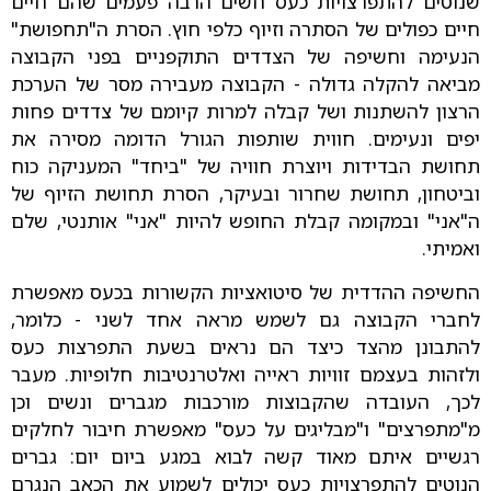
שנוטים להתפרצויות כעס חשים הרבה פעמים שהם חיים
חיים כפולים של הסתרה וזיוף כלפי חוץ. הסרת ה"תחפושת"
הנעימה וחשיפה של הצדדים התוקפניים בפני הקבוצה
מביאה להקלה גדולה - הקבוצה מעבירה מסר של הערכת
הרצון להשתנות ושל קבלה למרות קיומם של צדדים פחות
יפים ונעימים. חווית שותפות הגורל הדומה מסירה את
תחושת הבדידות ויוצרת חוויה של "ביחד" המעניקה כוח
וביטחון, תחושת שחרור ובעיקר, הסרת תחושת הזיוף של
ה"אני" ובמקומה קבלת החופש להיות "אני" אותנטי, שלם
ואמיתי.
החשיפה ההדדית של סיטואציות הקשורות בכעס מאפשרת
לחברי הקבוצה גם לשמש מראה אחד לשני - כלומר,
להתבונן מהצד כיצד הם נראים בשעת התפרצות כעס
ולזהות בעצמם זוויות ראייה ואלטרנטיבות חלופיות. מעבר
לכך, העובדה שהקבוצות מורכבות מגברים ונשים וכן
מ"מתפרצים" ו"מבליגים על כעס" מאפשרת חיבור לחלקים
רגשיים איתם מאוד קשה לבוא במגע ביום יום: גברים
הנוטים להתפרצויות כעס יכולים לשמוע את הכאב הנגרם