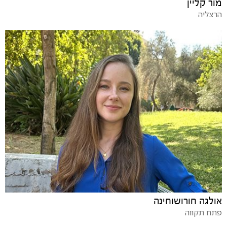
מור קליין
הרצליה
אולגה חורושוחינה
פתח תקווה