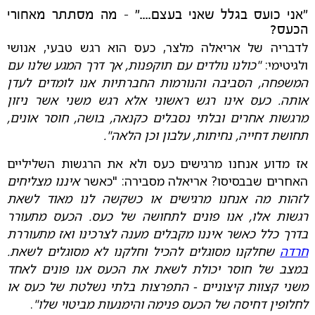
"אני כועס בגלל שאני בעצם...." - מה מסתתר מאחורי
הכעס?
לדבריה של אריאלה מלצר, כעס הוא רגש טבעי, אנושי
ולגיטימי:
"כולנו נולדים עם תוקפנות, אך דרך המגע שלנו עם
המשפחה, הסביבה והנורמות החברתיות אנו לומדים לעדן
אותה. כעס אינו רגש ראשוני אלא רגש משני אשר ניזון
מרגשות אחרים ובלתי נסבלים כקנאה, בושה, חוסר אונים,
תחושת דחייה, נחיתות, עלבון וכן הלאה".
אז מדוע אנחנו מרגישים כעס ולא את הרגשות השליליים
האחרים שבבסיסו? אריאלה מסבירה: "כאשר
איננו מצליחים
לזהות מה אנחנו מרגישים או כשקשה לנו מאוד לשאת
רגשות אלו, אנו פונים לתחושה של כעס. הכעס
מתעורר
בדרך כלל כאשר איננו מקבלים מענה לצרכינו ואז מתעוררת
חרדה
שחלקנו מסוגלים להכיל וחלקנו לא מסוגלים לשאת.
במצב של חוסר יכולת לשאת את הכעס אנו פונים לאחד
משני קצוות קיצוניים - התפרצות בלתי נשלטת של כעס או
לחלופין דחיסה של הכעס פנימה והימנעות מביטוי שלו"
.