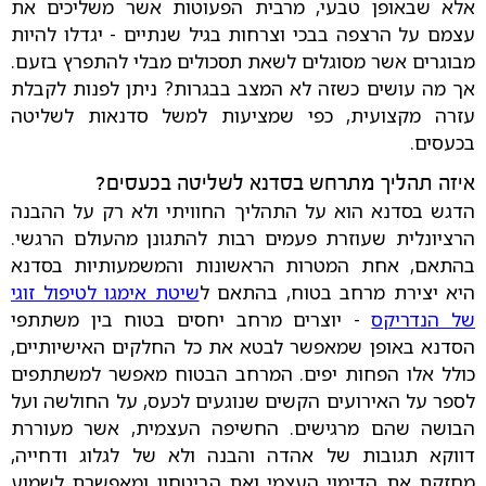
אלא שבאופן טבעי, מרבית הפעוטות אשר משליכים את
עצמם על הרצפה בבכי וצרחות בגיל שנתיים - יגדלו להיות
מבוגרים אשר מסוגלים לשאת תסכולים מבלי להתפרץ בזעם.
אך מה עושים כשזה לא המצב בבגרות? ניתן לפנות לקבלת
עזרה מקצועית, כפי שמציעות למשל סדנאות לשליטה
בכעסים.
איזה תהליך מתרחש בסדנא לשליטה בכעסים?
הדגש בסדנא הוא על התהליך החוויתי ולא רק על ההבנה
הרציונלית שעוזרת פעמים רבות להתגונן מהעולם הרגשי.
בהתאם, אחת המטרות הראשונות והמשמעותיות בסדנא
היא יצירת מרחב בטוח, בהתאם ל
שיטת אימגו לטיפול זוגי
של הנדריקס
- יוצרים מרחב יחסים בטוח בין משתתפי
הסדנא באופן שמאפשר לבטא את כל החלקים האישיותיים,
כולל אלו הפחות יפים. המרחב הבטוח מאפשר למשתתפים
לספר על האירועים הקשים שנוגעים לכעס, על החולשה ועל
הבושה שהם מרגישים. החשיפה העצמית, אשר מעוררת
דווקא תגובות של אהדה והבנה ולא של לגלוג ודחייה,
מחזקת את הדימוי העצמי ואת הביטחון ומאפשרת לשמוע