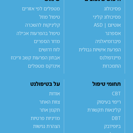
פסיכולוג
מטפלים לפי אזורים
פסיכולוג קליני
טיפול מוזל
אוטיזם | ASD
קליניקות להשכרה
אספרגר
טיפול בהפרעות אכילה
פיברומיאלגיה
מדור הספרים
הפרעת אישיות גבולית
לוח דרושים
מיינדפולנס
אבחון הפרעות קשב וריכוז
התמכרות
אינדקס מטפלים
תחומי טיפול
על בטיפולנט
CBT
אודות
ריפוי בעיסוק
צוות האתר
קלינאות תקשורת
תקנון אתר
DBT
מדיניות פרטיות
ביופידבק
הצהרת נגישות