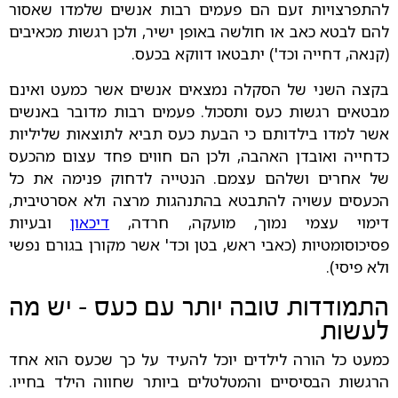
להתפרצויות זעם הם פעמים רבות אנשים שלמדו שאסור
להם לבטא כאב או חולשה באופן ישיר, ולכן רגשות מכאיבים
(קנאה, דחייה וכד') יתבטאו דווקא בכעס.
בקצה השני של הסקלה נמצאים אנשים אשר כמעט ואינם
מבטאים רגשות כעס ותסכול. פעמים רבות מדובר באנשים
אשר למדו בילדותם כי הבעת כעס תביא לתוצאות שליליות
כדחייה ואובדן האהבה, ולכן הם חווים פחד עצום מהכעס
של אחרים ושלהם עצמם. הנטייה לדחוק פנימה את כל
הכעסים עשויה להתבטא בהתנהגות מרצה ולא אסרטיבית,
דימוי עצמי נמוך, מועקה, חרדה,
דיכאון
ובעיות
פסיכוסומטיות (כאבי ראש, בטן וכד' אשר מקורן בגורם נפשי
ולא פיסי).
התמודדות טובה יותר עם כעס - יש מה
לעשות
כמעט כל הורה לילדים יוכל להעיד על כך שכעס הוא אחד
הרגשות הבסיסיים והמטלטלים ביותר שחווה הילד בחייו.