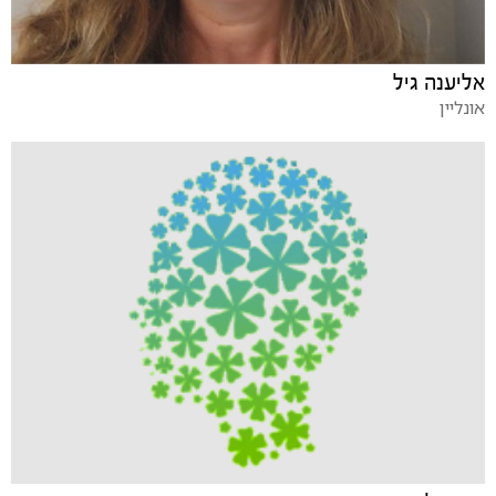
אליענה גיל
אונליין