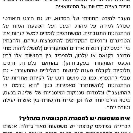
זוויות ראייה חדשות על הסיטואציה.
מעבר להיבט החוויתי של הסדנא, יש גם היבט תיאורטי
שכולל למידה על מהות הכעס ועל השפעת המוח על
ההתנהגות התגובתית. המשתתפים לומדים למשל לזהות את
הטריגרים והרמזים המקדימים להתפרצות שלהם, ולהבחין
בין הכעס לבין רגשות אחרים המתעוררים (למשל: לזהות מתי
מדובר בקנאה או עלבון, ולהפריד בין תחושות אלו לבין
הכעס המתעורר בעקבותיהן). בהתאם, נלמדות דרכים
חלופיות לקבלת מענה לרגשות השליליים שהתעוררו - גם
מבלי להתפרץ. כמו כן, מושם דגש על לקיחת אחריות על
ההתנהגות (להשתחרר מאמירות כגון: "היא גורמת לי
להתעצבן") ונלמדות טכניקות ומיומנויות של שליטה בכעס,
ביטוי הולם יותר שלו וכן יצירת תקשורת בין אישית יעילה
וטובה יותר.
איזו משמעות יש למסגרת הקבוצתית בתהליך?
לבחירה בפורמט קבוצתי יש משמעות מאוד גדולה. אנשים