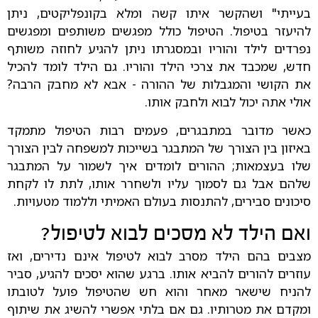
בעייתי" ושהקשר איתו קשה ומלא בקונפליקטים, ניתן
להיעזר בטיפול. הטיפול כולל מפגשים משותפים ומפגשים
נפרדים לילד והוריו ובמסגרתו ניתן להגיע לחוזה משותף
חדש, שמכבד את צרכי הילד והוריו. גם הילד לומד להכיל
את הקושי והמגבלות של ההורה - אבא לא מחבק הרבה?
אולי אתה יכול לבוא ולחבק אותו.
כאשר מדובר במתבגרים, פעמים רבות הטיפול מתמקד
באיזון בין הצורך של המתבגר בשייכות למשפחה לבין הצורך
שלו בעצמאות; ההורים לומדים איך לשמור על המתבגר
שלהם אבל גם לסמוך עליו ולשחרר אותו, לתת לו לקחת
סיכונים סבירים, להתנסות בעולם האמיתי וללמוד מטעויות.
ואם הילד לא מסכים לבוא לטיפול?
מצבים בהם הילד מסרב לבוא לטיפול אינם נדירים, ואז
עוזרים להורים להביא אותו. ברגע שהוא יסכים להגיע, סביר
להניח שישאר מאחר והוא חש שהטיפול פועל לטובתו
ומקדם את מטרותיו. גם אם בלתי אפשרי להשיג את שיתוף