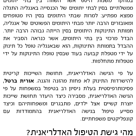
במחקר משנות ה-60 אשר השווה בין בתי יתומים
ממשלתיים בסין לבתי יתומים של הכנסייה באנגליה התגלה
ממצא מפתיע: למרות שבתי היתומים בסין היו מטופחים
ומאובזרים הרבה יותר מבתי היתומים הפשוטים של אנגליה,
תמותת התינוקות היתומים בסין הייתה גבוהה הרבה יותר.
הבדל מרכזי בין בתי היתומים, אשר כנראה הסביר את
ההבדל בתמותת התינוקות, הוא שבאנגליה טופל כל תינוק
על ידי מטפלת קבועה בעוד שבסין טופלו התינוקות על ידי
מטפלות מתחלפות.
על פי הגישה האדלריאנית, תחושת השייכות קריטית
להישרדות התינוק לא פחות מהזנה והגנה.
אורית ברטל
,
פסיכותרפיסטית בעלת ניסיון רב בטיפול במשפחות על פי
הגישה האדלריאנית, מסבירה כיצד היעדר תחושת שייכות
יוצרת קשיים אצל ילדים, מתבגרים ומשפחותיהם וכיצד
מסייע טיפול בגישה האדלריאנית בהתמודדות עם
קונפליקטים משפחתיים.
מהי גישת הטיפול האדלריאנית?