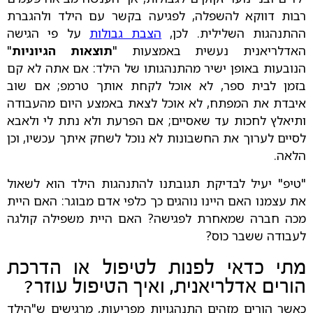
רבות דווקא להשפלה, לפגיעה בקשר עם הילד ולהגברת
ההתנהגות השלילית. לכן,
הצבת גבולות
על פי הגישה
האדלריאנית נעשית באמצעות "
תוצאות הגיוניות
"
הנובעות באופן ישיר מהתנהגותו של הילד: אם אתה לא קם
בזמן לבית ספר, לא אוכל לקחת אותך טרמפ; אם שוב
איבדת את המפתח, לא אוכל לצאת באמצע היום מהעבודה
ותיאלץ לחכות עד שאסיים; אם הפרעת ולא נתת לי ולאבא
לסיים לערוך את החשבונות לא נוכל לשחק איתך עכשיו, וכן
הלאה.
"טיפ" יעיל לבדיקת תגובתנו להתנהגות הילד הוא לשאול
את עצמנו האם היינו נוהגים כך כלפי אדם מבוגר: האם היית
מכה חברה שמאחרת לפגישה? האם היית משפילה קולגה
לעבודה ששבר כוס?
מתי כדאי לפנות לטיפול או הדרכת
הורים אדלריאנית, ואיך הטיפול עוזר?
כאשר הורים מזהים התנהגויות מפריעות, מרגישים ש"הילד