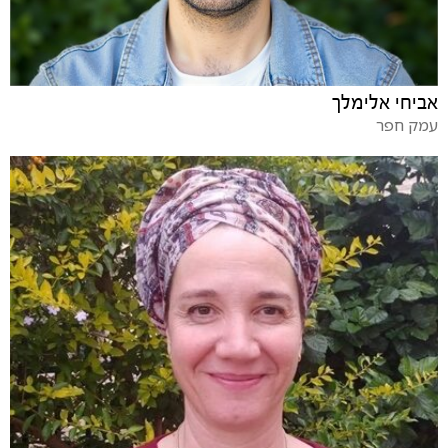
אביחי אלימלך
עמק חפר