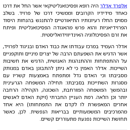
אלפרד אדלר
היה רופא ופסיכואנליטיקאי אשר החל את דרכו
כאחד מידידיו הקרובים וממשיכי דרכו של פרויד. בשלב
מסוים החלו רעיונותיו התיאורטיים להתנגש בהנחות היסוד
הפרוידיאניות והוא פרש מהאגודה הפסיכואנליטית ופיתח
את זרם הפסיכולוגיה האינדיווידואליסטית.
אדלר העמיד במרכז עבודתו את כבוד האדם ובניגוד לפרויד,
אשר הדגיש את השפעתם הרבה של יצרים מיניים ותוקפניים
על ההתפתחות וההתנהגות האנושית, הדגיש את חשיבות
השייכות. אדלר האמין כי לא ניתן להתבונן באדם במנותק
מסביבתו וכי האדם גדל ומתפתח באמצעות קשריו עם
מסגרות השתייכות בסביבתו: תחילה המשפחה הגרעינית
ובהמשך המשפחה המורחבת, השכונה, הקהילה הרחבה
יותר וכן הלאה. רמת העניין החברתי (זיקת האדם לאנשים
אחרים המאפשרת לו לקדם את התפתחותו) היא אחד
מהמרכיבים המשמעותיים בבריאות הנפשית. לכן, כאשר
תחושת השייכות נפגעת מתעוררים קשיים.