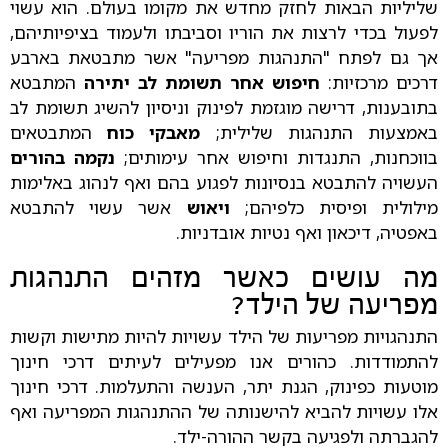
שליליות הבאות לחזק מחדש את מקומו בעולם. הוא עשוי
לפעול בכדי לרצות את הוריו וסביבתו ולעמוד בציפיותיהם,
אך גם לפתח "התנהגות מפריעה" אשר מתבטאת בארבע
דרכים מרכזיות:
חיפוש אחר תשומת לב יתירה
המתבטא
בתובענות, דרישה מוגזמת לפינוק וניסיון להשיג תשומת לב
באמצעות התנהגות שלילית;
מאבקי כוח
המתבטאים
בווכחנות, התנגדות וחיפוש אחר עימותים;
נקמה בהורים
העשויה להתבטא בנסיונות לפגוע בהם ואף לנהוג באלימות
מילולית ופיסית כלפיהם;
ויאוש
אשר עשוי להתבטא
באפטיה, דיכאון ואף נטיות אובדניות.
מה עושים כאשר מזהים התנהגות
מפריעה של הילד?
התנהגויות מפריעות של הילד עשויות להיות מתישות וקשות
להתמודדות. כהורים אנו מפעילים לעיתים דרכי חינוך
מוטעות כפינוק, הגנת יתר, הענשה והתעלמות. דרכי חינוך
אלו עשויות להביא להישנותה של ההתנהגות המפריעה ואף
להגברתה ולפגיעה בקשר ההורה-ילד.