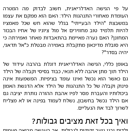
על פי הגישה האדלריאנית, חשוב לבדוק מה המטרה
העומדת מאחורי התנהגות הילד: האם הוא ממקם את עצמו
במשבצת "הילד הבעייתי" בגלל שהוא חש שכל מאמציו
להיות תלמיד טוב מחווירים אל מול ציוניו של אחיו הבכור
המחונן? האם נערה מאיימת בהתאבדות מאחר ואמירתה כי
היא סובלת מדיכאון מתקבלת באמירה מבטלת כ"אל תדאגי,
יהיה בסדר"?
באופן כללי, הגישה האדלריאנית דוגלת בהרבה עידוד של
הילד תוך מתן אהבה ללא תנאי, כבוד בסיסי וקבלה של הילד
גם כאשר הוא נכשל ואינו עומד בציפיות. המשמעות אינה
פינוק וקבלה של כל התנהגות של הילד אלא הדגשת האמון
ביכולותיו והעברת מסר לפיו אהבת ההורה נותרת יציבה גם
אם הילד נכשל בחשבון, נשלח לעמוד בפינה או לא מצליח
לשרוך לבד את הנעליים.
ואיך בכל זאת מציבים גבולות?
ילדים ובני נוער זקוקים לגבולות, אך הענשה מביאה פעמים