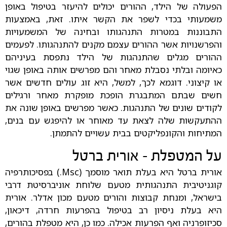
הפעולה של הילד, ההורים יכולים להיעזר בטיפול באופן
משמעותי בכדי לשפר את הקשר איתו. זאת, באמצעות
התבוננות במטרות התנהגותו ובחינה של המשמעויות
והפרשנויות אשר ההורים עצמם מקנים להתנהגותו. לפעמים
ההורים מגלים שהתנהגות של הילד נתפסת בעיניהם
כאיומה ובלתי נסבלת מאחר והם מפרשים אותה באופן שגוי
או קיצוני. דוגמא לכך, למשל, היא זוג עולים חדשים אשר
חשים שבתם המתבגרת הופכת מופקרת מאחר ורגילים
לקודים שונים של התנהגות. כאשר מפרשים באופן שונה את
ההתעקשות שלה לצאת עד מאוחר או להיפגש עם בנים,
המתיחות והקונפליקטים בבית עשויים להתמתן.
על המטפלת - אורית ברטל
אורית ברטל היא בעלת תואר מוסמך (Msc.) בפסיכותרפיה
קוגניטיבית התנהגותית מטעם שלוחת אוניברסיטת דרבי
בישראל, ומנחת קבוצות והורים מטעם מכון אדלר. אורית
היא בעלת ניסיון רב בטיפול בהפרעות חרדה, דיכאון,
סכיזופרניה ואף הפרעות אכילה. כמו כן, היא מטפלת בהורים,