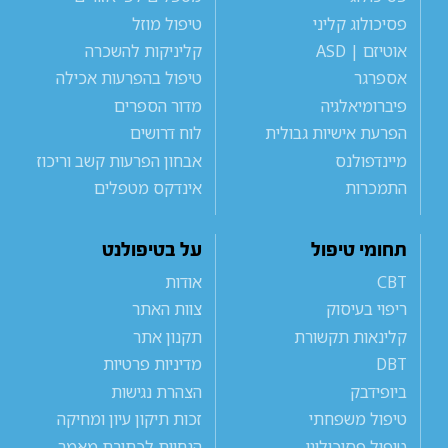
פסיכולוג קליני
טיפול מוזל
אוטיזם | ASD
קליניקות להשכרה
אספרגר
טיפול בהפרעות אכילה
פיברומיאלגיה
מדור הספרים
הפרעת אישיות גבולית
לוח דרושים
מיינדפולנס
אבחון הפרעות קשב וריכוז
התמכרות
אינדקס מטפלים
תחומי טיפול
על בטיפולנט
CBT
אודות
ריפוי בעיסוק
צוות האתר
קלינאות תקשורת
תקנון אתר
DBT
מדיניות פרטיות
ביופידבק
הצהרת נגישות
טיפול משפחתי
זכות תיקון עיון ומחיקה
טיפול פסיכולוגי
הנחיות לכתיבת מאמר