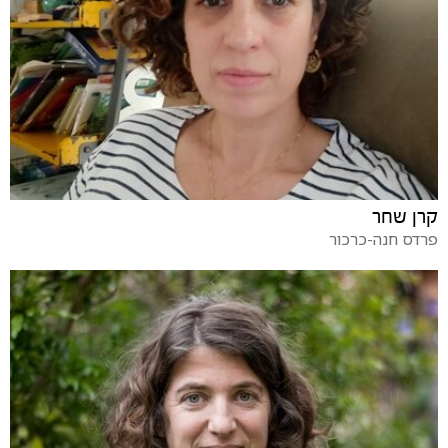
קרן שחר
פרדס חנה-כרכור