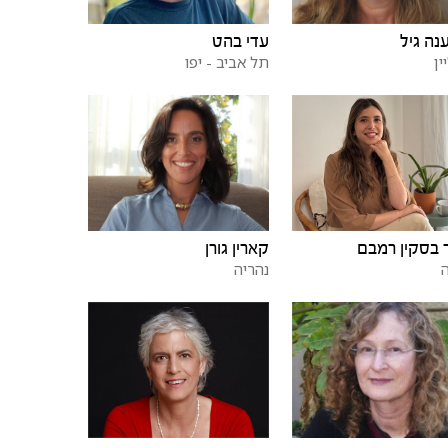
נה גיל
עדי בהט
ין
תל אביב - יפו
בסקין רמבם
קארין גורן
נהריה