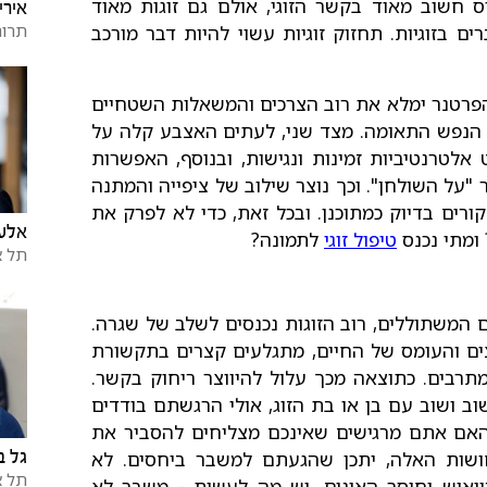
 חשוב מאוד בקשר הזוגי, אולם גם זוגות מאוד
אירי
תרום
 בזוגיות. תחזוק זוגיות עשוי להיות דבר מורכב
שהפרטנר ימלא את רוב הצרכים והמשאלות השטחיים
ה הנפש התאומה. מצד שני, לעתים האצבע קלה על
אלטרנטיביות זמינות ונגישות, ובנוסף, האפשרות
"על השולחן". וכך נוצר שילוב של ציפייה והמתנה
רים בדיוק כמתוכנן. ובכל זאת, כדי לא לפרק את
אלע
 ומתי נכנס
טיפול זוגי
לתמונה?
תל א
המשתוללים, רוב הזוגות נכנסים לשלב של שגרה.
ים והעומס של החיים, מתגלעים קצרים בתקשורת
תרבים. כתוצאה מכך עלול להיווצר ריחוק בקשר.
ב ושוב עם בן או בת הזוג, אולי הרגשתם בודדים
אם אתם מרגישים שאינכם מצליחים להסביר את
ושות האלה, יתכן שהגעתם למשבר ביחסים. לא
גל ב
תל א
ייאוש וחוסר האונים, יש מה לעשות - משבר לא