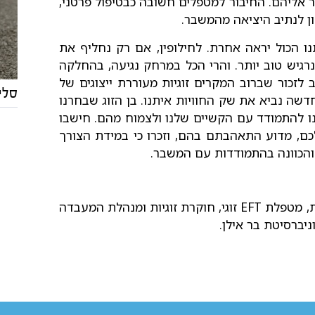
ר אליהם. החיבור למטפלים חשובה כבטיפול פרטני,
 לנתיב היציאה מהמשבר.
נו הכול יראה אחרת. לחילופין, אם רק נחליף את
רגיש טוב יותר. והרי הכל במרחק נגיעה, בהחלקה
זכור שברוב המקרים זוגיות מעוררת ייצוגים של
סליח
דשה נביא את שק החוויות איתנו. בן הזוג שבחרנו
נו להתמודד עם הקשיים שלנו ולצמוח מהם. חישבו
כם, מדוע התאהבתם בהם, וזכרו כי במידת הצורך
י והכוונה בהתמודדות עם המשבר.
, פסיכולוגית קלינית מומחית, מטפלת EFT זוגי, חוקרת זוגיות ומנהלת המעבדה
ניברסיטת בר אילן.