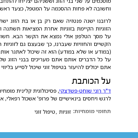
מוסכמים על שני בני הזוג וששניהם יצליחו להתחב
וחשובה לא פחות ההסכמה על המטפל, כצעד ראשון
לרובנו ישנה פנטזיה שאם רק בן או בת הזוג ישת
הזוגיות הקיימת בזוגיות אחרת המציאות תשתנה ונ
על מסך הטלפון אולי נמצא את הקשר הבא. חשוב ל
הקשיים והחוויות שעברנו, כך שבעצם גם לזוגיות ח
(במודע או שלא במודע) הוא זה שיכול לאתגר אות
על כל הדברים אותם אתם מעריכים בבני הזוג של
אתם יכולים להיעזר בטיפול זוגי שיכול לסייע בליוו
על הכותבת
ד"ר רוני שוחט-פשדצקי
לרגש ויחסים בינאישיים של פרופ' אשכול רפאלי, או
תחומי מומחיות:
זוגיות
,
טיפול זוגי