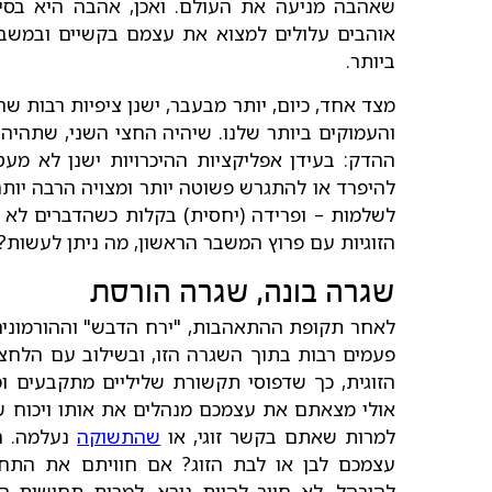
שאהבה מניעה את העולם. ואכן, אהבה היא בסיס
אוהבים עלולים למצוא את עצמם בקשיים ובמשברים
ביותר.
מצד אחד, כיום, יותר מבעבר, ישנן ציפיות רבות 
והעמוקים ביותר שלנו. שיהיה החצי השני, שתהי
ההדק: בעידן אפליקציות ההיכרויות ישנן לא מעט 
להיפרד או להתגרש פשוטה יותר ומצויה הרבה יותר 
לשלמות – ופרידה (יחסית) בקלות כשהדברים לא קו
הזוגיות עם פרוץ המשבר הראשון, מה ניתן לעשות?
שגרה בונה, שגרה הורסת
לאחר תקופת ההתאהבות, "ירח הדבש" וההורמונים 
פעמים רבות בתוך השגרה הזו, ובשילוב עם הלחצ
הזוגית, כך שדפוסי תקשורת שליליים מתקבעים ומ
אולי מצאתם את עצמכם מנהלים את אותו ויכוח שו
למרות שאתם בקשר זוגי, או
שהתשוקה
נעלמה. ה
עצמכם לבן או לבת הזוג? אם חוויתם את התח
להיבהל, לא חייב להיות נורא. למרות תחושות ה