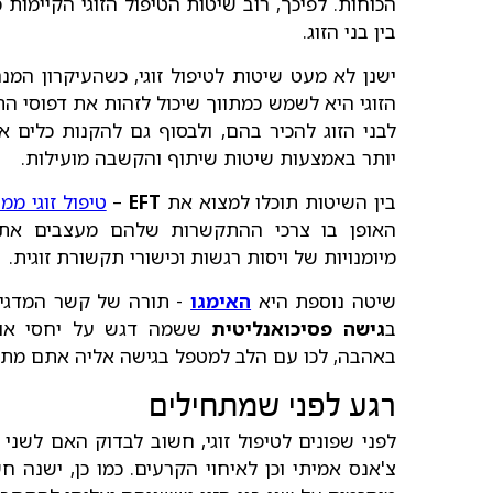
הכוחות. לפיכך, רוב שיטות הטיפול הזוגי הקיימות
בין בני הזוג.
ישנן לא מעט שיטות לטיפול זוגי, כשהעיקרון המנ
הזוגי היא לשמש כמתווך שיכול לזהות את דפוסי התק
לבני הזוג להכיר בהם, ולבסוף גם להקנות כלים א
יותר באמצעות שיטות שיתוף והקשבה מועילות.
בין השיטות תוכלו למצוא את
EFT
–
טיפול זוגי ממ
האופן בו צרכי ההתקשרות שלהם מעצבים את דפ
מיומנויות של ויסות רגשות וכישורי תקשורת זוגית.
שיטה נוספת היא
האימגו
- תורה של קשר המדגישה 
ב
גישה פסיכואנליטית
ששמה דגש על יחסי אוביי
באהבה, לכו עם הלב למטפל בגישה אליה אתם מתח
רגע לפני שמתחילים
לפני שפונים לטיפול זוגי, חשוב לבדוק האם לשני
צ'אנס אמיתי וכן לאיחוי הקרעים. כמו כן, ישנה 