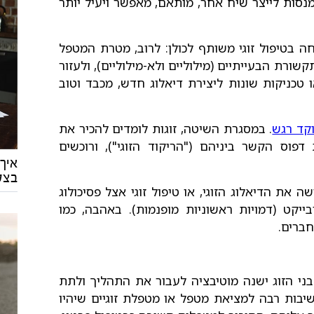
 מנסות לייצר שיח אחר, מותאם, מאפשר ויעיל יותר
חה בטיפול זוגי משותף לכולן: לרוב, מטרת המטפל
שורת הבעייתיים (מילוליים ולא-מילוליים), ולעזור
ו טכניקות שונות ליצירת דיאלוג חדש, מכבד וטוב
וקד רגש
. במסגרת השיטה, זוגות לומדים להכיר את
וס הקשר ביניהם ("הריקוד הזוגי"), ורוכשים
איך
בצל
את הדיאלוג הזוגי, או טיפול זוגי אצל פסיכולוג
קט (דמויות ראשוניות מופנמות). באהבה, כמו
ברים.
 בני הזוג ישנה מוטיבציה לעבור את התהליך ולתת
חשיבות רבה למציאת מטפל או מטפלת זוגיים שיהיו