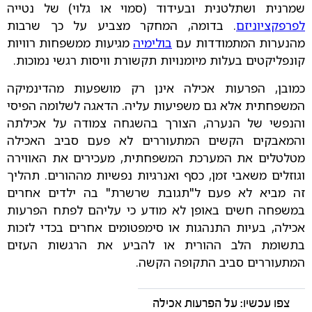
שמרנית ושתלטנית ובעידוד (סמוי או גלוי) של נטייה
לפרפקציוניזם
. בדומה, המחקר מצביע על כך שרבות
מהנערות המתמודדות עם
בולימיה
מגיעות ממשפחות רוויות
קונפליקטים בעלות מיומנויות תקשורת וויסות רגשי נמוכות.
כמובן, הפרעות אכילה אינן רק מושפעות מהדינמיקה
המשפחתית אלא גם משפיעות עליה. הדאגה לשלומה הפיסי
והנפשי של הנערה, הצורך בהשגחה צמודה על אכילתה
והמאבקים הקשים המתעוררים לא פעם סביב האכילה
מטלטלים את המערכת המשפחתית, מעכירים את האווירה
וגוזלים משאבי זמן, כסף ואנרגיות נפשיות מההורים. תהליך
זה מביא לא פעם ל"תגובת שרשרת" בה ילדים אחרים
במשפחה חשים באופן לא מודע כי עליהם לפתח הפרעות
אכילה, בעיות התנהגות או סימפטומים אחרים בכדי לזכות
בתשומת הלב ההורית או להביע את הרגשות העזים
המתעוררים סביב התקופה הקשה.
צפו עכשיו: על הפרעות אכילה