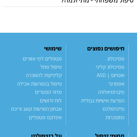
טיפול משפחתי – מתי ולמה?
חיפושים נפוצים
שימושי
פסיכולוג
מטפלים לפי אזורים
פסיכולוג קליני
טיפול מוזל
אוטיזם | ASD
קליניקות להשכרה
אספרגר
טיפול בהפרעות אכילה
פיברומיאלגיה
מדור הספרים
הפרעת אישיות גבולית
לוח דרושים
מיינדפולנס
אבחון הפרעות קשב וריכוז
התמכרות
אינדקס מטפלים
תחומי טיפול
על בטיפולנט