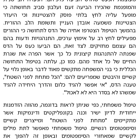
והמופנמת שהכירו הביעה זעם ועלבון סביב תחושתה כי
מופעל עליה לחץ בלתי פוסק להצטיינות וכי היעדר
הצטיינות משמעה אובדן העניין ותשומת הלב ההורית.
בהמשך הטיפול הצטרפו אחיה של הדס לתחושה כי ההורים
מפעילים לחץ רב על אימוץ ערכים, התנהגויות ודעות בהם
הם עצמם מחזיקים. לצד זאת, הם הביעו כעס על הדס
שפנתה להתנהגות קיצונית כל כך אשר הפרה את שגרת
החיים של כל אחד מהם. כמו כן, עלתה בטיפול התחושה
הכללית כי בני המשפחה מתקשים מאוד לדבר באופן גלוי על
קשיים והיבטים שמפריעים להם: "הכל מתחת לפני השטח",
טענה הדס, "אי אפשר להגיד כלום והדרך היחידה להגיד
שמשהו לא בסדר היא לא לאכול".
טיפול משפחתי, כפי שניתן לראות בדוגמה, מהווה הזדמנות
ייחודית לדיון ישיר וכנה בקונפליקטים ודינמיקות אשר
מתקיימים "מתחת לפני השטח" ומייצרים קשיים
וסימפטומים רגשיים. טיפול משפחתי מאפשר לתת מילים
לקשיים שמאחורי הסימפטומים ובאופן זה להפוך את