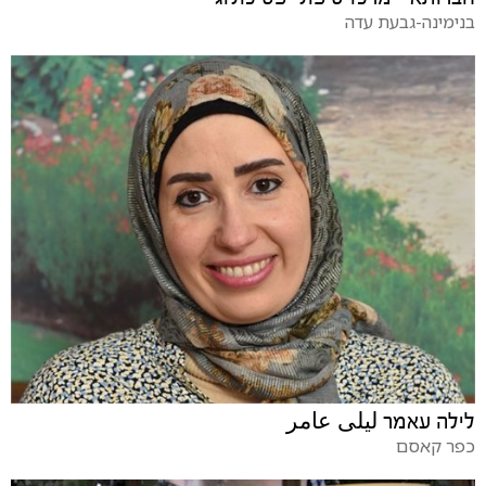
בנימינה-גבעת עדה
לילה עאמר ليلى عامر
כפר קאסם