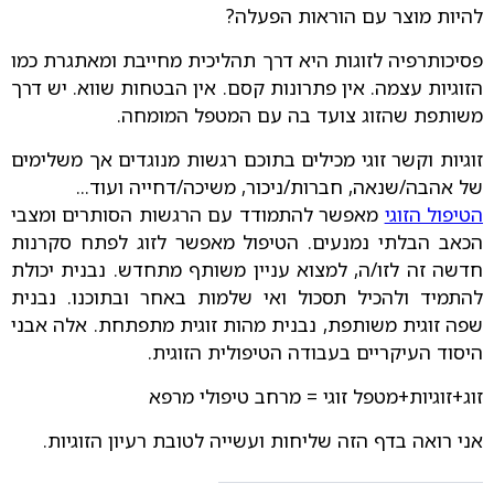
להיות מוצר עם הוראות הפעלה?
פסיכותרפיה לזוגות היא דרך תהליכית מחייבת ומאתגרת כמו
הזוגיות עצמה. אין פתרונות קסם. אין הבטחות שווא. יש דרך
משותפת שהזוג צועד בה עם המטפל המומחה.
זוגיות וקשר זוגי מכילים בתוכם רגשות מנוגדים אך משלימים
של אהבה/שנאה, חברות/ניכור, משיכה/דחייה ועוד...
הטיפול הזוגי
מאפשר להתמודד עם הרגשות הסותרים ומצבי
הכאב הבלתי נמנעים. הטיפול מאפשר לזוג לפתח סקרנות
חדשה זה לזו/ה, למצוא עניין משותף מתחדש. נבנית יכולת
להתמיד ולהכיל תסכול ואי שלמות באחר ובתוכנו. נבנית
שפה זוגית משותפת, נבנית מהות זוגית מתפתחת. אלה אבני
היסוד העיקריים בעבודה הטיפולית הזוגית.
זוג+זוגיות+מטפל זוגי = מרחב טיפולי מרפא
אני רואה בדף הזה שליחות ועשייה לטובת רעיון הזוגיות.