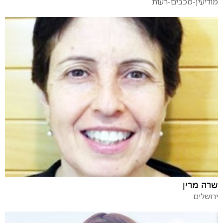
מודיעין-מכבים-רעות
שרה מרין
ירושלים