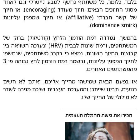
בלבד. כלומר, כל משתתף נחשף למבע נייטרלי וגם לאחד
מסוגי החיוכים הבאים: חיוך מעודד (encoraging), או חיוך
של קשר חברתי (affiliative) או חיוך שמפגין עליונות
(dominance smirk).
בהמשך, נמדדה רמת הורמון הלחץ (קורטיזול) ברוק של
המשתתפים, ורמת שונות לבבית (HRV) ונערכה השוואה בין
קבוצות החיוך השונות. נמצא כי בקרב משתתפים, שנחשפו
לחיוך המפגין עליונות, נרשמה
רמת הורמון לחץ גבוהה פי 3
מהמשתתפים האחרים.
אז בפעם הבאה שמישהו מחייך אליכם, ואתם לא חשים
רגועים, תבינו שייתכן והמערכת העצבית שלכם מגיבה לשדר
לא מילולי של החיוך שלו.
הכירו את גישת החמלה העצמית