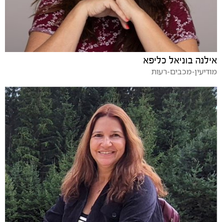
אילנה בוניאל כליפא
מודיעין-מכבים-רעות