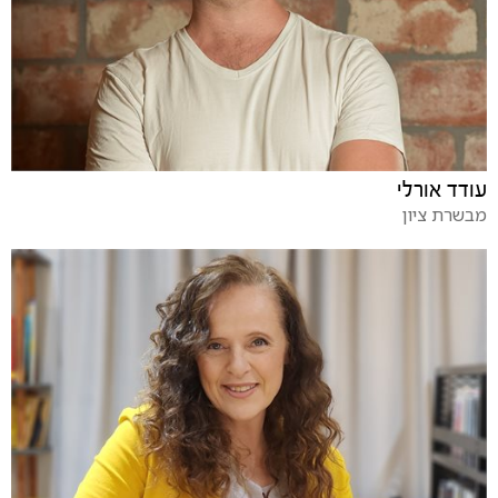
עודד אורלי
מבשרת ציון