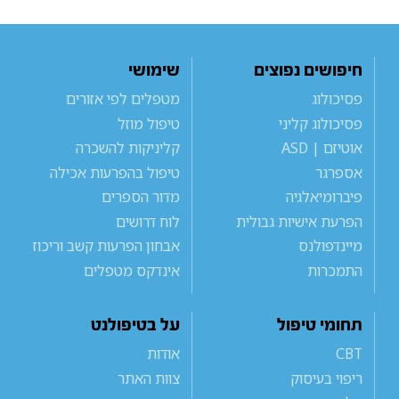
חיפושים נפוצים
שימושי
פסיכולוג
מטפלים לפי אזורים
פסיכולוג קליני
טיפול מוזל
אוטיזם | ASD
קליניקות להשכרה
אספרגר
טיפול בהפרעות אכילה
פיברומיאלגיה
מדור הספרים
הפרעת אישיות גבולית
לוח דרושים
מיינדפולנס
אבחון הפרעות קשב וריכוז
התמכרות
אינדקס מטפלים
תחומי טיפול
על בטיפולנט
CBT
אודות
ריפוי בעיסוק
צוות האתר