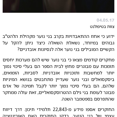
04.05.17
צוות בטיפולנט
ידוע כי אחוז ההתאבדויות בקרב בני נוער מקהילת הלהט"ב
גבוהים במיוחד, נשאלת השאלה כיצד ניתן להקל על
הקשיים המובילים בני נוער אלה לנסיונות אובדניים?
מחקרים קודמים מצאו כי בני נוער שיש להם מערכות יחסים
תומכות עם מבוגרים מחוץ לבית הספר הם בעלי סיכוי נמוך
יותר למחשבות ותוכניות אובדניות. לסביות, הומואים,
ביסקסואלים ובני נוער שעדיין מתחבטים בנושא המיניות
שלהם, הם בעלי סיכוי נמוך יותר לקבל תמיכה של אדם
מבוגר לעומת בני גילם ההטרוסקסואליים, זאת עולה ממחקר
שהתפרסם בספטמבר השנה.
החוקרים אספו מידע מ-22,843 תלמידי תיכון. דרך דיווח
עצמי של בני הנוער, בדקו החוקרים האם האורינטציה