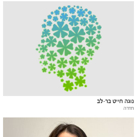
נוגה חייט בר-לב
חדרה