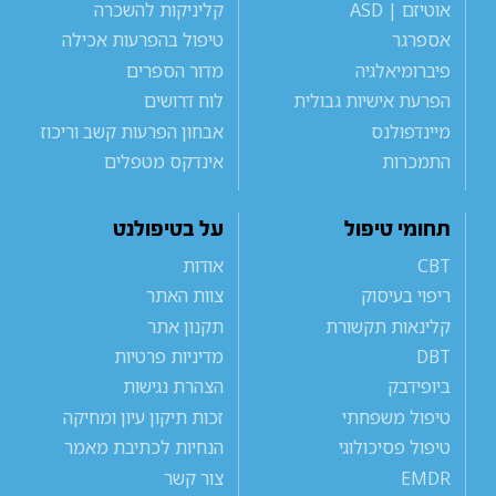
אוטיזם | ASD
קליניקות להשכרה
אספרגר
טיפול בהפרעות אכילה
פיברומיאלגיה
מדור הספרים
הפרעת אישיות גבולית
לוח דרושים
מיינדפולנס
אבחון הפרעות קשב וריכוז
התמכרות
אינדקס מטפלים
תחומי טיפול
על בטיפולנט
CBT
אודות
ריפוי בעיסוק
צוות האתר
קלינאות תקשורת
תקנון אתר
DBT
מדיניות פרטיות
ביופידבק
הצהרת נגישות
טיפול משפחתי
זכות תיקון עיון ומחיקה
טיפול פסיכולוגי
הנחיות לכתיבת מאמר
EMDR
צור קשר