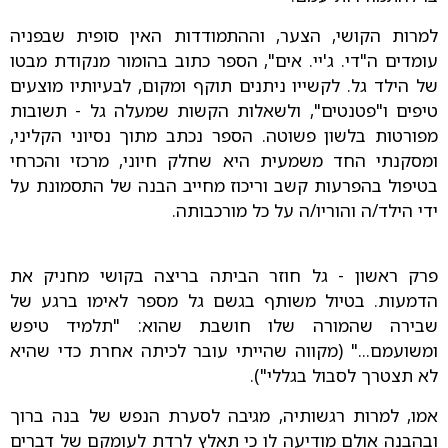
למרות הקושי, הצער, וההתמודדות האין סופית שבפניה
עומדים ה"די. ג'יי. אים", הספר כתוב בהומור מנקודת מבטו
של הילד גל. לקשייו ניתנים תוקף ומקום, לבעיותיו מוצעים
טיפים ו"פטנטים", ולשאלות הקשות שמעלה גל - תשובות
מפורטות בלשון פשוטה. הספר נכתב מתוך נסיוני הקליני,
ומסקנתי החד משמעית היא שחלק חיוני, מרכזי והכרחי
בטיפול בהפרעות קשב וריכוז מחייב הבנה של התסמונת על
ידי הילד/ה והוריו/ה על כל מורכבותה.
פרק ראשון - גל חוזר הביתה בריצה בקושי מחניק את
הדמעות. בטיול משותף בגשם גל מספר לאימו ברגע של
שבירה שהמורה שלו חושבת שהוא: "תלמיד טיפש
ומשועמם..." (מקווה שהייתי עובר לכיתה אחרת כדי שהיא
לא תצטרך לסבול בגללי").
אמו, למרות רגשותיה, מגיבה לסערת הנפש של בנה ברוך
ובהבנה אולם מודיעה לו כי תאלץ לרדת לעומקם של דברים