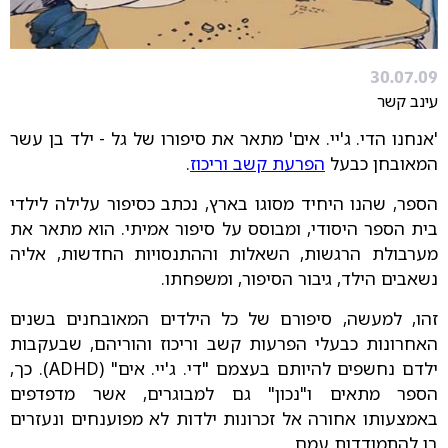
30.07.09
עינב קשר
'אנחנו הדי. ג'יי. אים' מתאר את סיפורו של גל - ילד בן עשר
המאובחן כבעל
הפרעת קשב וריכוז
.
הספר, שהנו היחיד מסוגו בארץ, נכתב כסיפור עלילה לילדי
בית הספר היסודי, ומבוסס על סיפור אמיתי. הוא מתאר את
מערבולת הרגשות, השאלות וההתנסויות החדשות, אליה
נשאבים הילד, גיבור הסיפור, ומשפחתו.
זהו, למעשה, סיפורם של כל הילדים המאובחנים בשנים
האחרונות כבעלי הפרעות קשב וריכוז והוריהם, שבעקבות
ילדם נחשפים להיותם בעצמם "די. ג'יי. אים" (ADHD). כך,
הספר מתאים ו"נכון" גם למבוגרים, אשר מדפדפים
באמצעותו אחורה אל זכרונות ילדות לא מפוענחים ונעזרים
בו להתמודדות עמם.