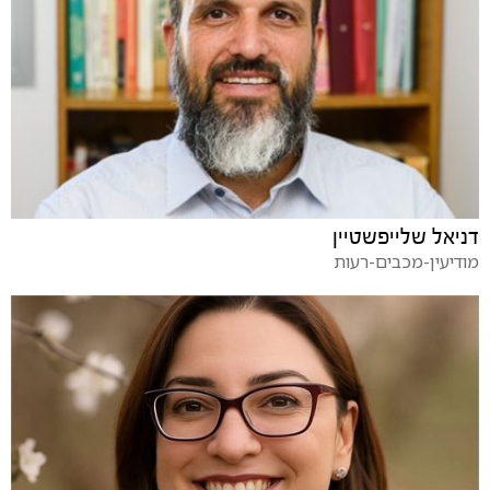
דניאל שלייפשטיין
מודיעין-מכבים-רעות