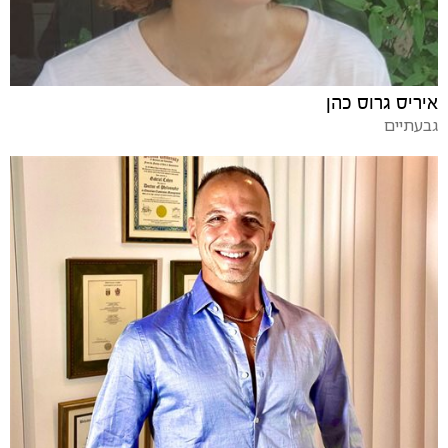
איריס גרוס כהן
גבעתיים