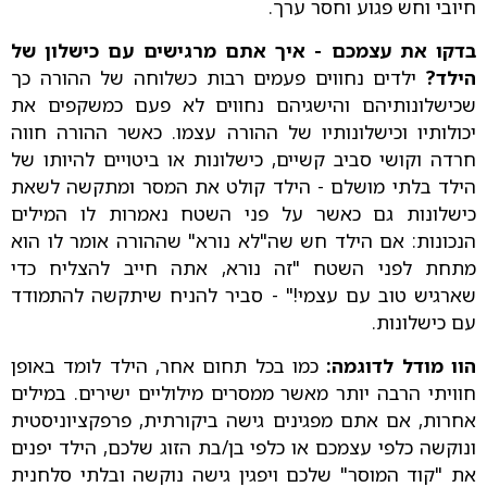
חיובי וחש פגוע וחסר ערך.
בדקו את עצמכם - איך אתם מרגישים עם כישלון של
הילד?
ילדים נחווים פעמים רבות כשלוחה של ההורה כך
שכישלונותיהם והישגיהם נחווים לא פעם כמשקפים את
יכולותיו וכישלונותיו של ההורה עצמו. כאשר ההורה חווה
חרדה וקושי סביב קשיים, כישלונות או ביטויים להיותו של
הילד בלתי מושלם - הילד קולט את המסר ומתקשה לשאת
כישלונות גם כאשר על פני השטח נאמרות לו המילים
הנכונות: אם הילד חש שה"לא נורא" שההורה אומר לו הוא
מתחת לפני השטח "זה נורא, אתה חייב להצליח כדי
שארגיש טוב עם עצמי!" - סביר להניח שיתקשה להתמודד
עם כישלונות.
הוו מודל לדוגמה:
כמו בכל תחום אחר, הילד לומד באופן
חוויתי הרבה יותר מאשר ממסרים מילוליים ישירים. במילים
אחרות, אם אתם מפגינים גישה ביקורתית, פרפקציוניסטית
ונוקשה כלפי עצמכם או כלפי בן/בת הזוג שלכם, הילד יפנים
את "קוד המוסר" שלכם ויפגין גישה נוקשה ובלתי סלחנית