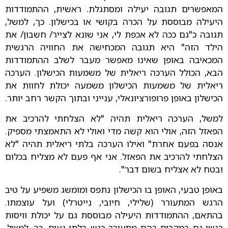
המאפשרים תגובה יעילה ומסתגלת. ראשית, ההתמודדות
היעילה מבוססת על הכרה בקושי או בכישלון. כך, למשל,
תגובה כ"גם ככה לא אכפת לי, אני שונא לצייר/ חשבון/ את
הילד הזה" היא תגובה המכחישה את החוויה הרגשית
המכאיבה באופן שאינו מאפשר מעבר לשלב ההתמודדות
הבא, הכולל הערכה ריאלית של משמעות הכישלון. הערכה
ריאלית של משמעות הכישלון משמעה יכולת לחוות את
הכישלון באופן פרופורציונאלי, ענייני ובתוך הקשר רחב יותר.
למשל, הערכה ריאלית תהיה "לא הצלחתי להרכיב את
הפאזל הזה, אולי הוא קשה מדי ואולי לא התאמצתי מספיק.
אנסה בפעם אחרת" ואילו הערכה בלתי ריאלית תהיה "לא
הצלחתי להרכיב את הפאזל. אני אף פעם לא מצליח בכלום
ובטח לא אצליח בשום דבר".
באופן טבעי, האופן בו הכישלון נתפס ומומשג משפיע על טיב
הרגש המתעורר (שלילי, חיובי, נייטרלי) ועל עוצמתו.
בהתאם, ההתמודדות היעילה מבוססת גם על יכולת וויסות
רגשי גם במקרים בהם מתעורר רגש בלתי נעים. כך, למשל,