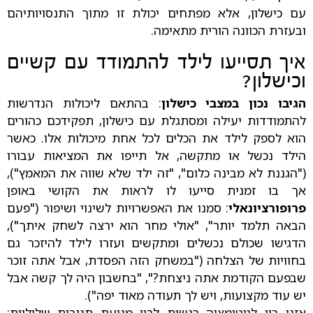
עם כישלון, אלא מפתחים יכולת זו מתוך התנסויותיהם
ובעזרת הכוונה הורית מתאימה.
איך תסייעו לילד להתמודד עם קשיים
וכישלון?
הגיבו נכון במצבי כישלון
: בהתאם ליכולות הנדרשות
להתמודדות יעילה ומסתגלת עם כישלון, תפקידכם כהורים
הוא לספק לילד את הכלים לכל אחת מיכולות אלו. כאשר
הילד נכשל או מתקשה, אל תייפו את המציאות עבורו
("הגננת לא מבינה כלום", "זה ילד שלא שווה את המאמץ"),
אך בו זמנית סייעו לו לראות את הקושי באופן
פרופורציונאלי
: סמנו את האפשרויות לשינוי ושיפור ("פעם
הבאה תלמד יותר", "אולי מחר הוא ירצה לשחק איתך"),
הדגישו שכולם נכשלים ומתקשים ועזרו לילד להיזכר גם
בחוויות של הצלחה ("במשחק הזה הפסדת, אבל אתה זוכר
שבפעם הקודמת אתה ניצחת?", "בחשבון היה לך קשה אבל
יש עוד מקצועות, ויש לך תעודה מאוד יפה").
אזנו בין לגיטימציה רגשית לבין מניעת תגובות שליליות: