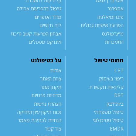
אוטיזם | ASD
קליניקות להשכרה
אספרגר
טיפול בהפרעות אכילה
פיברומיאלגיה
מדור הספרים
הפרעת אישיות גבולית
לוח דרושים
מיינדפולנס
אבחון הפרעות קשב וריכוז
התמכרות
אינדקס מטפלים
תחומי טיפול
על בטיפולנט
CBT
אודות
ריפוי בעיסוק
צוות האתר
קלינאות תקשורת
תקנון אתר
DBT
מדיניות פרטיות
ביופידבק
הצהרת נגישות
טיפול משפחתי
זכות תיקון עיון ומחיקה
טיפול פסיכולוגי
הנחיות לכתיבת מאמר
EMDR
צור קשר