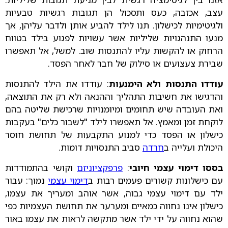
עצב, אכזבה, כעס ותסכול הן תגובות רגשיות טבעיות
ולגיטימיות לכישלון. תנו לילד להביע אותן ולדבר עליהן, אך
מנעו התנהגויות שליליות אשר עשויות לפגוע בילד בטווח
הרחוק או להקשות עליו להתנסות שוב. למשל, אל תאפשרו
שבירת צעצועים או סילוק של חבר לאחר הפסד.
עודדו התנסות ולא הימנעות
: עודדו את הילד להתנסות
והדגישו את חשיבות התהליך וההנאה ולא רק את התוצאה,
ואת העובדה שיש תחומים ומיומנויות שרכישת שליטה בהם
לוקחת זמן ומאמץ. אל תאפשרו לילד "לשבור כלים" בעקבות
כישלון או הפסד כדי למנוע התקבעות של תחושת חוסר
היכולת ועלייה ב
חרדה
סביב התנסויות דומות.
בססו דימוי עצמי חיובי
:
פרפקציוניזם
וקושי בהתמודדות
עם כישלונות קשורים פעמים רבות ב
דימוי עצמי
נמוך: עבור
ילד עם דימוי עצמי גבוה, אשר אוהב ומעריך את עצמו,
כישלון אינו נחווה כמאיים ומערער את תחושת העצמיות כפי
שהוא נחווה על ידי ילד אשר מתקשה לראות את עצמו באור