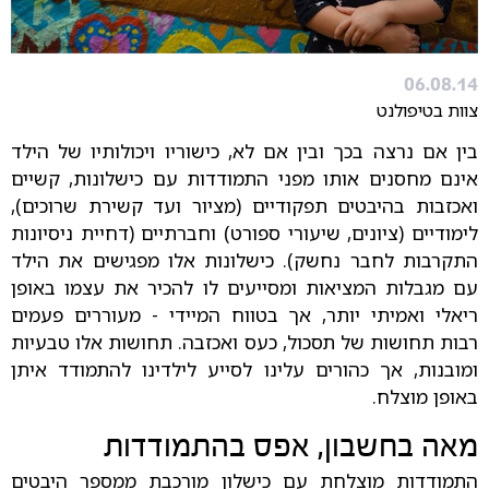
06.08.14
צוות בטיפולנט
בין אם נרצה בכך ובין אם לא, כישוריו ויכולותיו של הילד
אינם מחסנים אותו מפני התמודדות עם כישלונות, קשיים
ואכזבות בהיבטים תפקודיים (מציור ועד קשירת שרוכים),
לימודיים (ציונים, שיעורי ספורט) וחברתיים (דחיית ניסיונות
התקרבות לחבר נחשק). כישלונות אלו מפגישים את הילד
עם מגבלות המציאות ומסייעים לו להכיר את עצמו באופן
ריאלי ואמיתי יותר, אך בטווח המיידי - מעוררים פעמים
רבות תחושות של תסכול, כעס ואכזבה. תחושות אלו טבעיות
ומובנות, אך כהורים עלינו לסייע לילדינו להתמודד איתן
באופן מוצלח.
מאה בחשבון, אפס בהתמודדות
התמודדות מוצלחת עם כישלון מורכבת ממספר היבטים