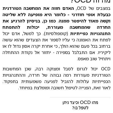
מה זה OCD?
במצבים של OCD,
האדם חווה את המחשבה הטורדנית
כבעלת אופי חודרני - כלומר היא מופיעה ללא שליטה
וקשה מאוד להיפטר ממנה
.
כמו כן, בניסיון להרגיע את
החרדה שהמחשבה מעוררת, יכולות להתפתח
התנהגויות כפייתיות
(קומפולסיות). כך למשל, אדם יכול
לפתח את האמונה כי עליו לספור את הצעדים שהוא עושה
ברחוב בכל פעם שהוא הולך, כי אחרת יקרה אסון גדול לו או
ליקיריו. אם התבלבל בספירה - יחזור אל נקודת ההתחלה
ויתחיל שוב מאפס.
OCD יכול לגרום לסבל ומצוקה רבה, שכן המחשבות
הטורדניות מעוררות רמה גבוהה של חרדה, וההתנהגויות
הכפייתיות עלולות להוביל לפגיעה משמעותית בתפקוד.
לאור זאת, הפנייה לטיפול חשובה ומומלצת במיוחד.
מהו
D וכיצד ניתן
OC
לטפל בו?