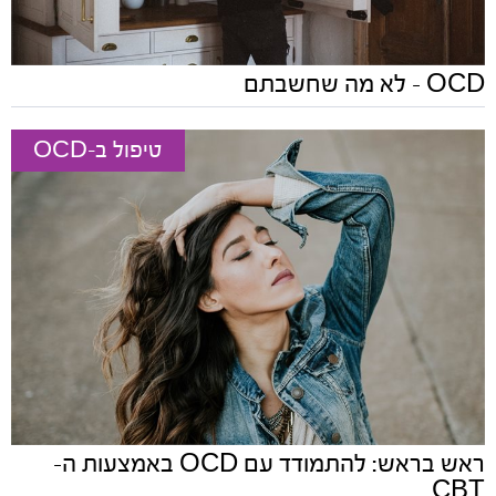
OCD - לא מה שחשבתם
טיפול ב-OCD
ראש בראש: להתמודד עם OCD באמצעות ה-
CBT