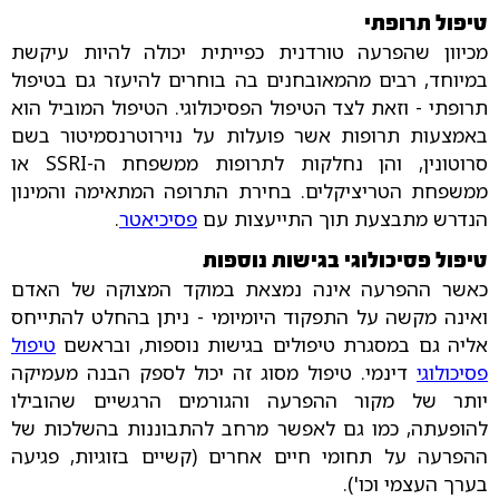
טיפול תרופתי
מכיוון שהפרעה טורדנית כפייתית יכולה להיות עיקשת
במיוחד, רבים מהמאובחנים בה בוחרים להיעזר גם בטיפול
תרופתי - וזאת לצד הטיפול הפסיכולוגי. הטיפול המוביל הוא
באמצעות תרופות אשר פועלות על נוירוטרנסמיטור בשם
סרוטונין, והן נחלקות לתרופות ממשפחת ה-SSRI או
ממשפחת הטריציקלים. בחירת התרופה המתאימה והמינון
הנדרש מתבצעת תוך התייעצות עם
פסיכיאטר
.
טיפול פסיכולוגי בגישות נוספות
כאשר ההפרעה אינה נמצאת במוקד המצוקה של האדם
ואינה מקשה על התפקוד היומיומי - ניתן בהחלט להתייחס
אליה גם במסגרת טיפולים בגישות נוספות, ובראשם
טיפול
פסיכולוגי
דינמי. טיפול מסוג זה יכול לספק הבנה מעמיקה
יותר של מקור ההפרעה והגורמים הרגשיים שהובילו
להופעתה, כמו גם לאפשר מרחב להתבוננות בהשלכות של
ההפרעה על תחומי חיים אחרים (קשיים בזוגיות, פגיעה
בערך העצמי וכו').