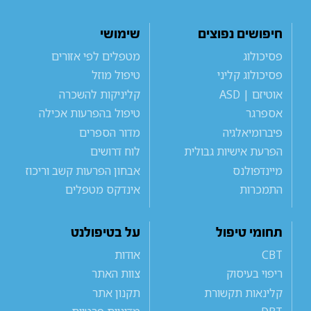
חיפושים נפוצים
שימושי
פסיכולוג
מטפלים לפי אזורים
פסיכולוג קליני
טיפול מוזל
אוטיזם | ASD
קליניקות להשכרה
אספרגר
טיפול בהפרעות אכילה
פיברומיאלגיה
מדור הספרים
הפרעת אישיות גבולית
לוח דרושים
מיינדפולנס
אבחון הפרעות קשב וריכוז
התמכרות
אינדקס מטפלים
תחומי טיפול
על בטיפולנט
CBT
אודות
ריפוי בעיסוק
צוות האתר
קלינאות תקשורת
תקנון אתר