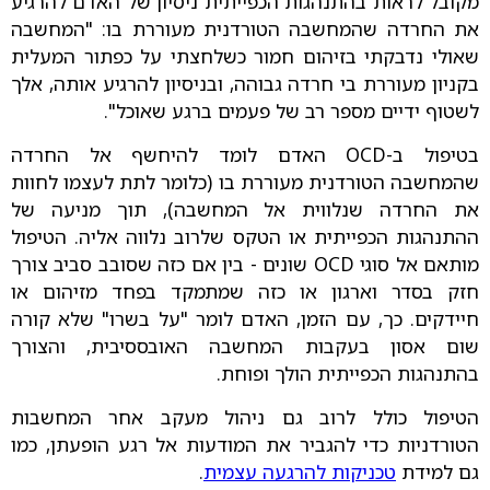
מקובל לראות בהתנהגות הכפייתית ניסיון של האדם להרגיע
את החרדה שהמחשבה הטורדנית מעוררת בו: "המחשבה
שאולי נדבקתי בזיהום חמור כשלחצתי על כפתור המעלית
בקניון מעוררת בי חרדה גבוהה, ובניסיון להרגיע אותה, אלך
לשטוף ידיים מספר רב של פעמים ברגע שאוכל".
בטיפול ב-OCD האדם לומד להיחשף אל החרדה
שהמחשבה הטורדנית מעוררת בו (כלומר לתת לעצמו לחוות
את החרדה שנלווית אל המחשבה), תוך מניעה של
ההתנהגות הכפייתית או הטקס שלרוב נלווה אליה. הטיפול
מותאם אל סוגי OCD שונים - בין אם כזה שסובב סביב צורך
חזק בסדר וארגון או כזה שמתמקד בפחד מזיהום או
חיידקים. כך, עם הזמן, האדם לומר "על בשרו" שלא קורה
שום אסון בעקבות המחשבה האובססיבית, והצורך
בהתנהגות הכפייתית הולך ופוחת.
הטיפול כולל לרוב גם ניהול מעקב אחר המחשבות
הטורדניות כדי להגביר את המודעות אל רגע הופעתן, כמו
גם למידת
טכניקות להרגעה עצמית
.