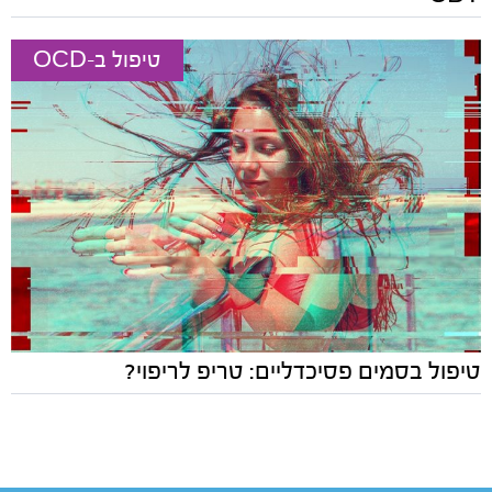
טיפול ב-OCD
טיפול בסמים פסיכדליים: טריפ לריפוי?