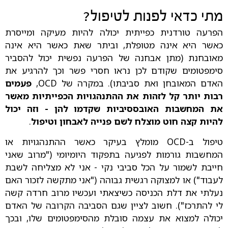
מתי כדאי לפנות לטיפול?
הפרעה טורדנית כפייתית יכולה להיות מעיקה ומייסרת
כאשר היא אינה מטופלת, וביתר שאת כאשר היא אינה
מאובחנת (מתן אבחנה של הפרעה נפשית יכול להסביר
סימפטומים שקודם לכן נראו חסרי פשר וכך להרגיע את
האדם המאובחן ואת סביבתו). במקרה של OCD,
פעמים
רבות יותר קל לזהות את ההתנהגויות הכפייתיות מאשר
את המחשבות האובססיביות שקדמו להן - וזה יכול
להיות קצה חוט מוצלח לשם פנייה לאבחון וטיפול
.
טיפול ב-OCD מומלץ בעיקר כאשר ההתנהגויות או
המחשבות גורמות לפגיעה בתפקוד היומיומי ("מרוב שאני
חייבת לשמור על הכל סביבי נקי - אני לא מצליחה לשבת
לעבוד") או למצוקה רגשית גבוהה ("אני מתקשה לזכור האם
נעלתי את דלת הכניסה כשיצאתי ועכשיו מרוב חרדה קשה
לי להתרכז"). חשוב לציין שגם הסביבה הקרובה של האדם
יכולה למצוא את עצמה סובלת מהסימפטומים שלו, ובכך