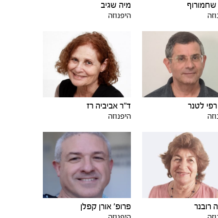
שחמורוף
מיה שגיב
וזה
היפנוזה
רפי לטנר
ד"ר אביביה רז
וזה
היפנוזה
 רובנר
פרופ' אורן קפלן
וזה
היפנוזה