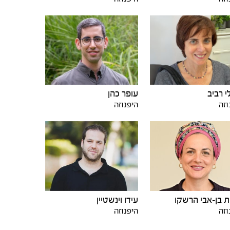
י רביב
עופר כהן
וזה
היפנוזה
ת בן-אבי הרשקו
עידו וינשטיין
וזה
היפנוזה