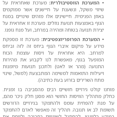
• המערכת הווסטיבולרית:
מערכת שאחראית על
שיווי משקל, ונשענת על חיישנים אשר ממוקמים
באוזן הפנימית. חיישינים אלו מזהים שינויים במנח
הגוף באמצעות תנועת נוזלים. מערכת זו אחראית על
יצירת תנועה בטוחה ומהירה במרחב, ועל מנח גופנו.
• המערכת הפרופריוצפטיבית:
מערכת זו מספקת
מידע על מיקום איברי הגוף ביחס זה לזה וביחס
למרחב. היא אחראית על ויסות עוצמת הכוח
המופעל בגוף, מאפשרת לנו לקבוע את מהירות
התנועה (מהר או לאט) ולתכנן תנועות מיומנות
ויעילות התואמות למשימה המתבצעת (למשל, שינוי
מתח השרירים בזרוע בעת כתיבה).
מוחנו קולט גירויים חושיים רבים מהסביבה בו זמנית.
כחלק מתהליך הוויסות החושי הוא מסנן חלק ניכר מהם,
על מנת להפחית עומס ולהתמקד בגירויים הדורשים
תשומת לב או תגובה. תהליך זה מאפשר לאדם להתמקד
במידע רלוונטי, להסתגל לשינויים בסביבה ולווסת את