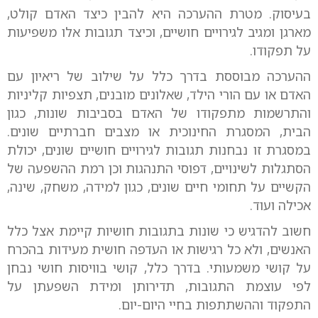
בעיסוק. מטרת ההערכה היא להבין כיצד האדם קולט,
מארגן ומגיב לגירויים חושיים, וכיצד תגובות אלו משפיעות
על תפקודו.
ההערכה מבוססת בדרך כלל על שילוב של ריאיון עם
האדם או עם הורי הילד, שאלונים מובנים, תצפיות קליניות
והתרשמות מתפקודו של האדם בסביבות שונות, כגון
הבית, המסגרת החינוכית או מצבים חברתיים שונים.
במסגרת זו נבחנות תגובות לגירויים חושיים שונים, יכולת
הסתגלות לשינויים, דפוסי התנהגות וכן רמת ההשפעה של
הקשיים על תחומי חיים שונים, כגון למידה, משחק, שינה,
אכילה ועוד.
חשוב להדגיש כי שונות בתגובות חושיות קיימת אצל כלל
האנשים, ולא כל רגישות או העדפה חושית מעידות בהכרח
על קושי משמעותי. בדרך כלל, קושי בוויסות חושי נבחן
לפי עוצמת התגובות, תדירותן ומידת השפעתן על
התפקוד וההשתתפות בחיי היום-יום.