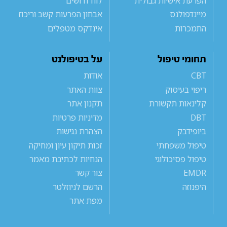
הפרעת אישיות גבולית
לוח דרושים
מיינדפולנס
אבחון הפרעות קשב וריכוז
התמכרות
אינדקס מטפלים
תחומי טיפול
על בטיפולנט
CBT
אודות
ריפוי בעיסוק
צוות האתר
קלינאות תקשורת
תקנון אתר
DBT
מדיניות פרטיות
ביופידבק
הצהרת נגישות
טיפול משפחתי
זכות תיקון עיון ומחיקה
טיפול פסיכולוגי
הנחיות לכתיבת מאמר
EMDR
צור קשר
היפנוזה
הרשם לניוזלטר
מפת אתר