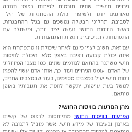
גירויים חושיים שונים תורמות לפיתוח דפוסי תגובה
מאורגנים יותר ולשיפור יכולת ההסתגלות של הילד
לסביבה. תהליכי הבשלה נמשכים גם בגיל ההתבגרות,
כאשר הוויסות החושי נעשה יציב יותר, ומשתלב עם
התפתחות קוגניטיבית, רגשית והתנהגותית.
עם זאת, חשוב לציין כי גם לאחר שיכולת זו מתפתחת היא
אינה יכולת קבועה ויציבה באופן מלא. היכולת לוויסות
חושי משתנה בהתאם לגורמים שונים, כמו מצבו הפיזיולוגי
של האדם, עומס הגירויים ועוד. כך, אותו אדם עשוי להפגין
ויסות חושי יעיל במצבים מסוימים, בעוד שבמצבים אחרים,
למשל בעת עייפות, יתקשה לווסת את תגובותיו באופן
מותאם.
מהן הפרעות בוויסות החושי?
הפרעות בוויסות החושי
מתייחסות לדפוס של קשיים
בארגון ובעיבוד של מידע חושי, אשר מוביל לתגובה לא
מותאמת לגירויים מהסביבה או מהגוף. קשיים אלו עשויים