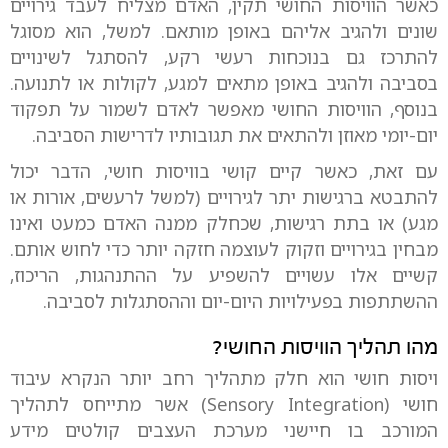
כאשר הוויסות החושי תקין, האדם מצליח לעבד גירויים
שונים ולהגיב אליהם באופן מותאם. למשל, הוא מסוגל
להתרכז גם בנוכחות רעשי רקע, להסתגל לשינויים
בסביבה ולהגיב באופן מתאים למגע, לקולות או לתנועה.
בנוסף, הוויסות החושי מאפשר לאדם לשמור על תפקוד
יום-יומי מאוזן ולהתאים את תגובותיו לדרישות הסביבה.
עם זאת, כאשר קיים קושי בוויסות חושי, הדבר יכול
להתבטא ברגישות יתר לגירויים (למשל לרעשים, אורות או
מגע) או בתת רגישות, שכחלק ממנה האדם כמעט ואינו
מבחין בגירויים וזקוק לעוצמה חזקה יותר כדי לחוש אותם.
קשיים אלו עשויים להשפיע על ההתנהגות, הריכוז,
ההשתתפות בפעילויות היום-יום וההסתגלות לסביבה.
מהו תהליך הוויסות החושי?
ויסות חושי הוא חלק מתהליך רחב יותר הנקרא עיבוד
חושי (Sensory Integration) אשר מתייחס לתהליך
המורכב בו חיישני מערכת העצבים קולטים מידע