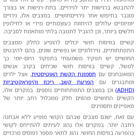
להתבטא ברגישות יתר לגירויים, בתת-רגישות או בצורך
מוגבר בחיפוש אחר גירוייםחושיים. במצבים אלו, גירויים
יומיומיים עלולים להיחוות כעוצמתיים מידי או לחילופין
חלשים ביותר, וכן להוביל לתגובה בלתי מותאמת לסביבה.
קשיים בוויסות חושי יכולים להופיע כחלק ממצבים
התפתחותיים, נוירולוגיים או נפשיים שונים, בהם להיבטים
החושיים יש תפקיד משמעותי בתפקוד היום-יומי. כך
למשל, קשיים בוויסות חושי שכיחים בקרב אנשים
המאובחנים עם
תסמונת הקשת האוטיסטית
, אצל ילדים
ומתבגרים עם
הפרעת קשב, ריכוז והיפראקטיביות
(ADHD)
וכן במצבים התפתחותיים נוספים. במקרים אלו,
הקשיים החושיים מהווים חלק ממכלול רחב יותר של
מאפיינים ותסמינים.
עם זאת, ישנם מצבים שבהם הקושי מופיע ללא אבחנה
רחבה יותר. במקרים אלו נהוג לעיתים להתייחס לקושי
כהפרעה בוויסות החושי. נהוג לתאר מספר דפוסים מרכזיים