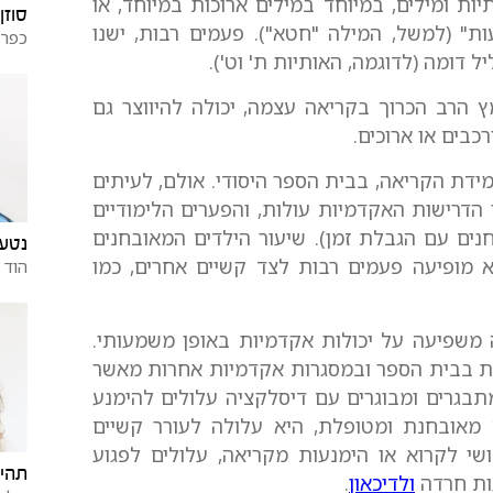
ות ומילים, במיוחד במילים ארוכות במיוחד, או
סוזן
ת" (למשל, המילה "חטא"). פעמים רבות, ישנו
כפר 
ל דומה (לדוגמה, האותיות ת' וט').
הרב הכרוך בקריאה עצמה, יכולה להיווצר גם
בים או ארוכים.
דת הקריאה, בבית הספר היסודי. אולם, לעיתים
הדרישות האקדמיות עולות, והפערים הלימודיים
חנים עם הגבלת זמן). שיעור הילדים המאובחנים
נטע 
יה בגילאי בית הספר הוא 5-10%, והיא מופיעה פעמים רבות לצד קשיים אחרים, כמו
הוד 
 משפיעה על יכולות אקדמיות באופן משמעותי.
ות בבית הספר ובמסגרות אקדמיות אחרות מאשר
תבגרים ומבוגרים עם דיסלקציה עלולים להימנע
 מאובחנת ומטופלת, היא עלולה לעורר קשיים
ושי לקרוא או הימנעות מקריאה, עלולים לפגוע
תהיל
עות חרדה
ולדיכאון
.