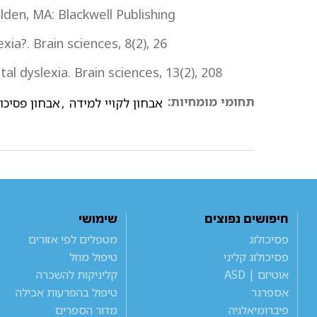
alden, MA: Blackwell Publishing
xia?. Brain sciences, 8(2), 26
al dyslexia. Brain sciences, 13(2), 208
תחומי מומחיות:
אבחון לקויי למידה
,
אבחון פסיכו
חיפושים נפוצים
שימושי
פסיכולוג
מטפלים לפי אזורים
פסיכולוג קליני
טיפול מוזל
אוטיזם | ASD
קליניקות להשכרה
אספרגר
טיפול בהפרעות אכילה
פיברומיאלגיה
מדור הספרים