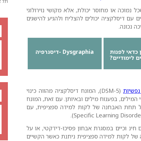
תל א
 נמוכה או מחוסר יכולת, אלא מקושי נוירולוגי
ים עם דיסלקציה יכולים להצליח ולהגיע להישגים
ה נכונה.
 כדאי לפנות
Dysgraphia -דיסגרפיה
ם לימודיים?
נפשיות
(DSM-5), המונח דיסלקציה מהווה כינוי
המילים, בפענוח מילים ובאיותן. עם זאת, המונח
חנה רשמית ב-DSM-5 והוא נכלל תחת האבחנה של לקות למידה ספציפית, עם
 חינ וכיים במסגרת אבחון פסיכו-דידקטי, או על
דידקטיים. על פי ה-DSM-5, אבחנה של לקות למידה ספציפית ניתנת כאשר הקשיים