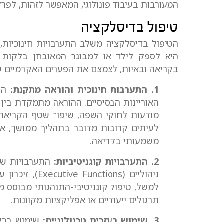
המעורבות בעיבוד פונולוגי, המאפשר לזהות, לפר
טיפול בדיסלקציה
הטיפול בדיסלקציה משלב התערבויות חינוכיות, ק
היא לספק לילד או למבוגר המאובחן בלקות 
בקריאה ובאיות, לצמצם את הפערים האקדמיים ש
1. התערבות חינוכית והוראה מתקנת:
הו
האוריינות הבסיסיים. ההוראה מתמקדת בין 
מודעות לחוקי השפה, שיפור שטף הקריאה 
לעיתים קרובות מדובר בתהליך ממושך, אך
משמעותי בקריאה.
2. התערבויות קוגניטיביות:
התערבויות שמט
ניהוליים (ions
למשל, טיפול קוגניטיבי-התנהגותי מבוסס משח
תרגולים ייעודיים או אפליקציות מקוונות.
3. שימוש בעזרים טכנולוגיים:
שימוש בכלי