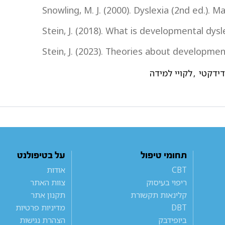
Snowling, M. J. (2000). Dyslexia (2nd ed.). M
Stein, J. (2018). What is developmental dysle
Stein, J. (2023). Theories about development
דידקטי
,
לקויי למידה
תחומי טיפול
על בטיפולנט
CBT
אודות
ריפוי בעיסוק
צוות האתר
קלינאות תקשורת
תקנון אתר
DBT
מדיניות פרטיות
ביופידבק
הצהרת נגישות