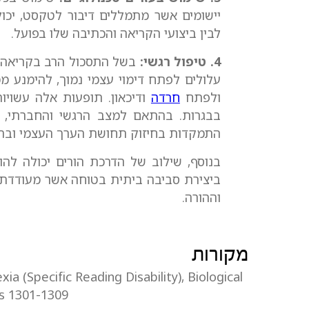
יישומים אשר מתמללים דיבור לטקסט, יכול
לבין ביצועי הקריאה והכתיבה שלו בפועל.
4. טיפול רגשי:
בשל התסכול הרב בקריאה ו
עלולים לפתח דימוי עצמי נמוך, להימנע מ
ולפתח
חרדה
ודיכאון. תופעות אלה עשויו
בבגרות. בהתאם למצב הרגשי והחברתי, מ
התמקדות בחיזוק תחושת הערך העצמי ובה
בנוסף, שילוב של הדרכת הורים יכולה להו
ביצירת סביבה ביתית בטוחה אשר מעודדת 
וההורה.
מקורות
xia (Specific Reading Disability), Biological
es 1301-1309