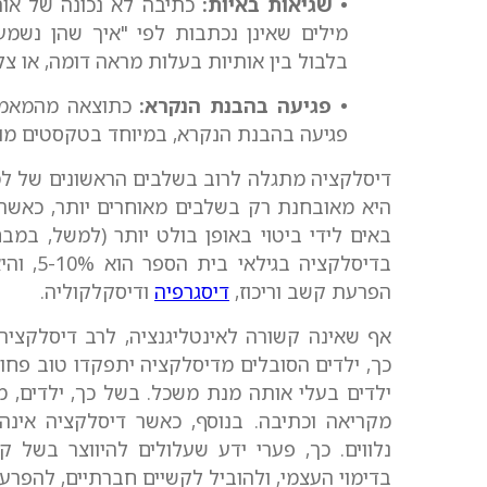
• שגיאות באיות:
כתיבה לא נכונה של אותי
מילים שאינן נכתבות לפי "איך שהן נשמעו
בלבול בין אותיות בעלות מראה דומה, או צלי
• פגיעה בהבנת הנקרא:
כתוצאה מהמאמץ 
פגיעה בהבנת הנקרא, במיוחד בטקסטים מורכ
דיסלקציה מתגלה לרוב בשלבים הראשונים של למי
היא מאובחנת רק בשלבים מאוחרים יותר, כאשר 
באים לידי ביטוי באופן בולט יותר (למשל, במב
בדיסלקצ
הפרעת קשב וריכוז,
דיסגרפיה
ודיסקלקוליה.
אף שאינה קשורה לאינטליגנציה, לרב דיסלקציה
כך, ילדים הסובלים מדיסלקציה יתפקדו טוב פח
ילדים בעלי אותה מנת משכל. בשל כך, ילדים, מ
מקריאה וכתיבה. בנוסף, כאשר דיסלקציה אינה
נלווים. כך, פערי ידע שעלולים להיווצר בשל ק
בדימוי העצמי, ולהוביל לקשיים חברתיים, להפר