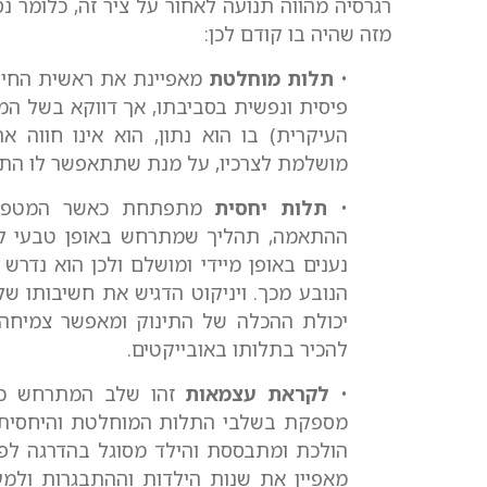
רגרסיה מהווה תנועה לאחור על ציר זה, כלומר 
מזה שהיה בו קודם לכן:
•
תלות מוחלטת
מאפיינת את ראשית החיים
פיסית ונפשית בסביבתו, אך דווקא בשל ה
העיקרית) בו הוא נתון, הוא אינו חווה 
מושלמת לצרכיו, על מנת שתתאפשר לו התפ
•
תלות יחסית
מתפתחת כאשר המטפל 
ההתאמה, תהליך שמתרחש באופן טבעי לאח
נענים באופן מיידי ומושלם ולכן הוא נדר
הנובע מכך. ויניקוט הדגיש את חשיבותו של
יכולת ההכלה של התינוק ומאפשר צמיחה
להכיר בתלותו באובייקטים.
•
לקראת עצמאות
זהו שלב המתרחש כאשר
מספקת בשלבי התלות המוחלטת והיחסית. ל
הולכת ומתבססת והילד מסוגל בהדרגה לפגו
מאפיין את שנות הילדות וההתבגרות ולמע