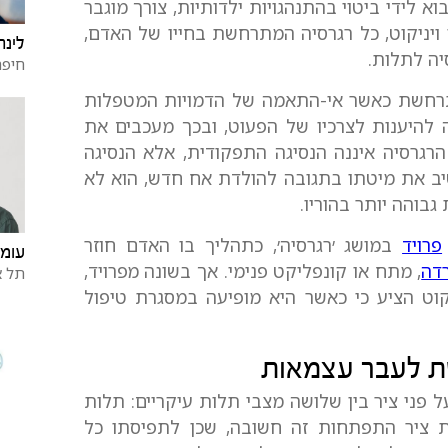
 לידי ביטוי בהתנהגויות ילדותיות, צורך מוגבר
 ויניקוט, כל רגרסיה המתרחשת בחייו של האדם,
לינה
יה לתלות.
חיפה
 מתרחשת כאשר אי-התאמה של הדמויות המטפלות
ה להיענות לצרכיו של הפעוט, ובכך מעכבים את
רגרסיה איננה הנסיגה התפקודית, אלא הנסיגה
יב את מיטתו בתגובה להולדת אח חדש, הוא לא
גבוהה יותר בהוריו.
פרויד
במושג ׳רגרסיה׳, כתהליך בו האדם חוזר
עומ
דה
, מתח או קונפליקט פנימי. אך בשונה מפרויד,
תל א
קוט הציע כי כאשר היא מופיעה במסגרת טיפול
ת לעבר עצמאות
פני ציר בין שלושה מצבי תלות עיקריים: תלות
 ציר התפתחות זה חשובה, שכן לתפיסתו כל