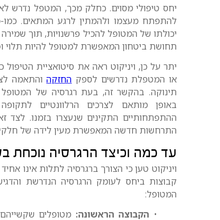
יחס טיפולי מסוים. כחלק מכך, המטפל נדרש ל
להתפתח מעצמו ולהמתין לרגע המתאים. כמו-כ
יכולתו של המטופל להכיל פרשנויות, תוך שמירה 
תחושת ביטחון המאפשרת למטופל להיות תלוי ופג
יתר על כן, ויניקוט ראה את סיטואציית הטיפול
או המטפלת נדרשים לספק
החזקה
והתאמה לצר
תינוקה. בהקשר זה, בעת רגרסיה של המטופל 
באופן מותאם לצרכים הרלוונטיים לתקופ
ההתפתחותיים התקינים שנעצרו בזמנו. לצד זא
התרחשות חדשה המאפשרת מעין לידה של חלקים 
עד כמה וכיצד הרגרסיה נוכחת בט
ויניקוט טען כי הצורך ברגרסיה לתלות אינו אחי
קבוצות ביחס לעומק הרגרסיה הנדרשת והדג
המטופל:
•
הקבוצה הראשונה:
מטופלים שקשייהם ה