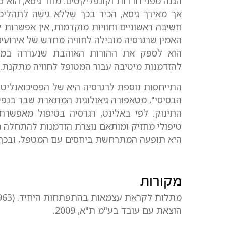
הגנה מפני חרדות וקונפליקטים. מחד גיסא, הוא ס
אך מאידך גיסא, הכיר בכך שללא גישה לתהליכי
חשיבה ראשוניים וחוויות מוקדמות, אין אפשרות ל
האמין שרגרסיה מובילה לחוויה מחדש של אירועי
הוא לספק את ההורות האוהבת שנעדרה במקו
להזדמנות מיטיבה עבור המטופל לחוויה מתקנת.
התייחסות נוספת לרגרסיה היא של הפסיכואנליט
הבסיסי", מטאפורה גיאולוגית המתארת שבר בנפש
התינוק. לפי באלינט, רגרסיה בטיפול מאפשרת
טיפולי מחזיק ומותאם נוצרת הזדמנות להתחלה ח
היא תופעה המתרחשת ביחסים עם המטפל, ובכך ה
מקורות
הוצאת עם עובד בע"מ ת"א, 2009.