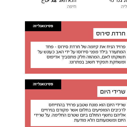
ל גלר לוי
הלא חאג' هلا حاج
יה
חיפה
פסיכואנליזה
חרדת סירוס
פרויד הניח את קיומה של חרדת סירוס - פחד
המתעורר בילד מפני סירוסו על ידי האב כעונש על
תשוקתו לאם, המהווה חלק מתסביך אדיפוס
ומשחקת תפקיד חשוב בפתרונו.
פסיכואנליזה
שרידי היום
שרידי היום הוא מונח שטבע פרויד בהתייחס
לרכיבים המופיעים בחלום אשר מקורם בגירויים
אליהם נחשף החולם ביום שטרם החלימה. על שרידי
היום ומשמעותם הלא מודעת