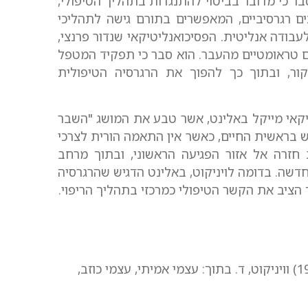
בר כי מדובר בביטוי להתנגדות בתהליך הטיפולי,
ם רגרסיביים, המאפשרים בתורם גישה לתהליכי
עבודה אנליטית. הפסיכואנליטיקאי שנדור פרנצי,
ם טראומטיים מהעבר. הוא סבר כי תפקיד המטפל
ר, ובתוך כך להפוך את הרגרסיה הטיפולית
יקאי מייקל באלינט, אשר טבע את המושג "השבר
 בראשית החיים, כאשר אין התאמה הורית לצרכי
 חזרה אל אזור הפגיעה הראשוני, ובתוך מרחב
דשה. בדומה לויניקוט, באלינט הדגיש שהרגרסיה
ציב את הקשר הטיפולי כמרכזי בתהליך הריפוי.
מתלות לקראת עצמאות בהתפתחות היחיד. (1963) וויניקוט, ד. בתוך: עצמי אמיתי, עצמי כוזב,