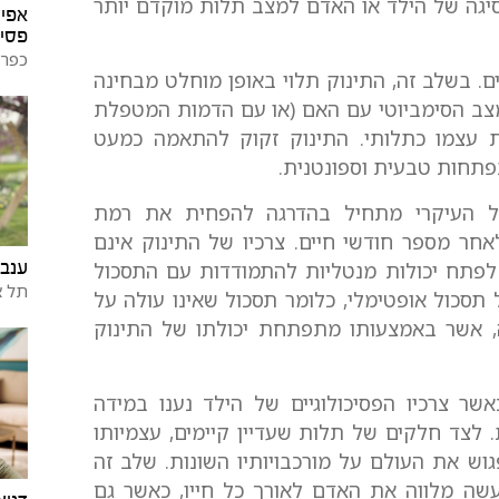
נסיגה של הילד או האדם למצב תלות מוקדם יותר
אפיק
פסיכ
כפר 
. בשלב זה, התינוק תלוי באופן מוחלט מבחינה
מצב הסימביוטי עם האם (או עם הדמות המטפלת
את עצמו כתלותי. התינוק זקוק להתאמה כמעט
תחות טבעית וספונטנית.
העיקרי מתחיל בהדרגה להפחית את רמת
ר מספר חודשי חיים. צרכיו של התינוק אינם
ענבר
ש לפתח יכולות מנטליות להתמודדות עם התסכול
תל א
 תסכול אופטימלי, כלומר תסכול שאינו עולה על
, אשר באמצעותו מתפתחת יכולתו של התינוק
 צרכיו הפסיכולוגיים של הילד נענו במידה
צד חלקים של תלות שעדיין קיימים, עצמיותו
ש את העולם על מורכבויותיו השונות. שלב זה
שה מלווה את האדם לאורך כל חייו, כאשר גם