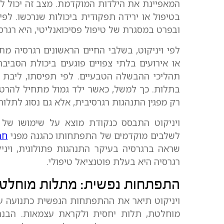
המאפיינת את הילדות המוקדמת. מצב זה יכול לבוא
בטיפול או ירידה תפקודית ביכולות שנרכשו. לפי
ובפרט במסגרת של טיפול פסיכואנליטי, היא רגרס
לפי ויניקוט, בשלבי החיים הראשונים רגרסיה
או אירועים בלתי צפויים פוגעים ביכולת הסביב
תהליכי ההבשלה הטבעיים. לפי תפיסתו, ליבת ה
בתלות. כך למשל, כאשר ילד גמול מתחיל להרט
רק מפגין התנהגות רגרסיבית, אלא גם נסוג לתלות 
ויניקוט התבסס כנקודת מוצא על שימושו של
לשלבים מוקדמים של התפתחותו כהגנה מפני
חר
שראה ברגרסיה בעיקר התנהגות פתולוגית, ויני
רגרסיה היא בעלת פוטנציאל טיפולי.
התפתחות נפשית: מתלות מוחלט
ויניקוט תיאר את ההתפתחות הנפשית כתנועה על 
מוחלטת, תלות יחסית ולקראת עצמאות. הבנת