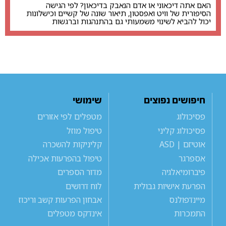
האם אתה דיכאוני או אדם הנאבק בדיכאון? לפי הגישה
הסיפורית של וויט ואפסטון, תיאור שונה של קשיים וכישלונות
יכול להביא לשינוי משמעותי גם בהתנהגות וברגשות
חיפושים נפוצים
שימושי
פסיכולוג
מטפלים לפי אזורים
פסיכולוג קליני
טיפול מוזל
אוטיזם | ASD
קליניקות להשכרה
אספרגר
טיפול בהפרעות אכילה
פיברומיאלגיה
מדור הספרים
הפרעת אישיות גבולית
לוח דרושים
מיינדפולנס
אבחון הפרעות קשב וריכוז
התמכרות
אינדקס מטפלים