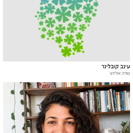
עינב קובלינר
שדה אליהו