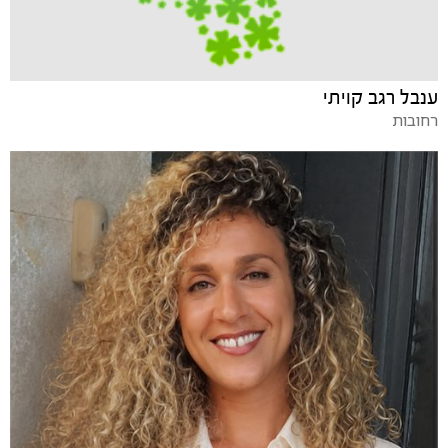
ענבל רגב קויתי
רחובות