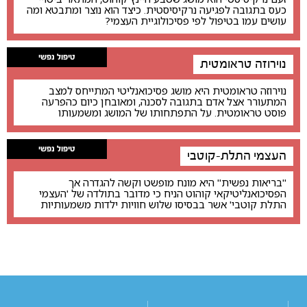
כעס בתגובה לפגיעה נרקיסיסטית. כיצד הוא נוצר ומתבטא ומה
עושים עמו בטיפול לפי פסיכולוגיית העצמי?
טיפול נפשי
נוירוזה טראומטית
נוירוזה טראומטית היא מושג פסיכואנליטי המתייחס למצב
המתעורר אצל אדם בתגובה לסכנה, ומאובחן כיום כהפרעה
פוסט טראומטית. על התפתחותו של המושג ומשמעותו
טיפול נפשי
העצמי התלת-קוטבי
"בריאות נפשית" היא מונח מופשט וקשה להגדרה אך
הפסיכואנליטיקאי קוהוט הניח כי מדובר בתולדה של 'העצמי
התלת קוטבי' אשר בבסיסו שלוש חוויות ילדות משמעותיות