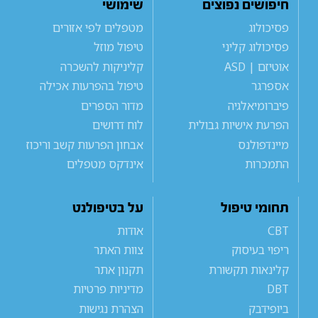
חיפושים נפוצים
שימושי
פסיכולוג
מטפלים לפי אזורים
פסיכולוג קליני
טיפול מוזל
אוטיזם | ASD
קליניקות להשכרה
אספרגר
טיפול בהפרעות אכילה
פיברומיאלגיה
מדור הספרים
הפרעת אישיות גבולית
לוח דרושים
מיינדפולנס
אבחון הפרעות קשב וריכוז
התמכרות
אינדקס מטפלים
תחומי טיפול
על בטיפולנט
CBT
אודות
ריפוי בעיסוק
צוות האתר
קלינאות תקשורת
תקנון אתר
DBT
מדיניות פרטיות
ביופידבק
הצהרת נגישות