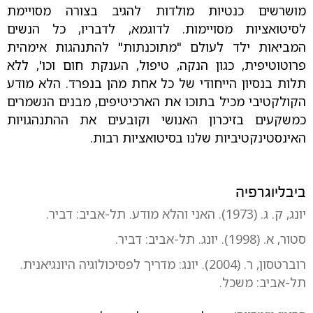
מושרשים כנטיות מולדות להגיב בצורה מסויימת
לסיטואציות מסויימות. לדוגמא, לדבריו, כל הנשים
המביאות ילד לעולם "מתוכנתות" להתנהגות אימהית
פרוטוטיפית, כגון הנקה, טיפול, הענקת חום וכו', ללא
תלות בנסיון הייחודי של כל אחת מהן בנפרד. הלא מודע
הקולקטיבי מכיל בתוכו את הארכיטיפים, מבנים הנשמרים
כמשקעים בזיכרון האנושי וקובעים את ההתנהגויות
האינסטינקטיביות שלנו בסיטואציות רבות.
ביבליוגרפיה
יונג, ק. ג. (1973). האני והלא מודע. תל-אביב: דביר.
סטור, א. (1998). יונג. תל-אביב: דביר.
רוברטסון, ר. (2004). יונג: מדריך לפסיכולוגיה היונגיאנית.
תל-אביב: משכל.