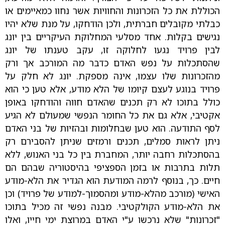
הכוללת את כל הזכרונות והחוויות אשר נחוו כמאיימים או
כבלתי מקובלים חברתית, ולכן הודחקו, על מנת שלא יהיו
נגישים בקלות. אחד מסלעי המחלוקת העיקריים בין יונג
לבין פרויד נגעו לחלוקה זו, עקב טענתו של יונג
שהסתכלות על נפש האדם כדבר מה המורכב אך ורק
מהזכרונות שלו עצמו, אינה מספקת. יונג לא חלק על
פרויד בנוגע לעצם קיומו של הלא מודע, אלא טען כי הוא
כולל בתוכו לא רק תכנים שהאדם חווה והודחקו באופן
אקטיבי, אלא גם את כל החומר הנפשי שמעולם לא הגיע
לסף התודעה. הוא טען שבחלומות ובהזיות של בני האדם
ניתן לראות סמלים, תכנים ורמזים שניתן להסבירם רק
בהסתכלות רחבה יותר, המחברת בין כל בני האנוש, ללא
תלות בתרבות או בזמן הספציפי בהיסטוריה שבהם הם
חיים. כך, בנוסף לרמה המודעת הוא הגדיר את הלא-מודע
האישי (מורכב מהלא-מודע ומהסמוך-למודע של פרויד) וכן
את הלא-מודע הקולקטיבי. מבנה נפשי זה מכיל בתוכו
"זכרונות" שלא נרכשו ע"י האדם במרוצת ימי חייו, ואלו