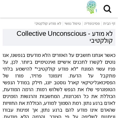
דף הבית
פסיכופדיה
טיפול נפשי
לא מודע קולקטיבי
לא מודע
-
Collective Unconscious
קולקטיבי
כאשר אנחנו חושבים על האזורים הלא מודעים בנפשנו, אנו
נוטים לקשרו לתכנים אישיים ואינטימיים ביותר. לכן, על
פניו עשוי המונח "לא מודע קולקטיבי" להישמע בלתי
מתקבל על הדעת. זיגמונד פרויד, מורו של
הפסיכואנליטיקאי קארל גוסטב יונג, חילק במודל הנפשי
הטופוגרפי שלו את הנפש לשלוש רמות: הרמה המודעת,
הכוללת את כל הזכרונות, המחשבות והרגשות הזמינים
לאדם ברגע נתון. רמת הסמוך למודע, הכוללת את החוויות
שהאדם אינו מודע להם ברגע נתון, אך זמינות עבורו
וניתנות לשליפה על פי הצורך. והרמה הלא מודעת,