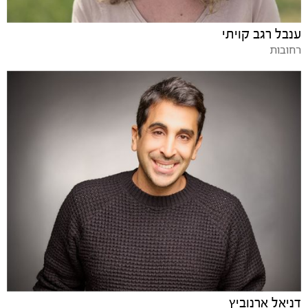
ענבל רגב קויתי
רחובות
דניאל ארנוביץ