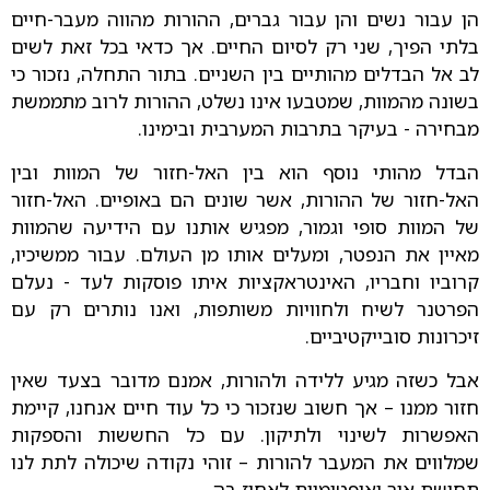
הן עבור נשים והן עבור גברים, ההורות מהווה מעבר-חיים
בלתי הפיך, שני רק לסיום החיים. אך כדאי בכל זאת לשים
לב אל הבדלים מהותיים בין השניים. בתור התחלה, נזכור כי
בשונה מהמוות, שמטבעו אינו נשלט, ההורות לרוב מתממשת
מבחירה - בעיקר בתרבות המערבית ובימינו.
הבדל מהותי נוסף הוא בין האל-חזור של המוות ובין
האל-חזור של ההורות, אשר שונים הם באופיים. האל-חזור
של המוות סופי וגמור, מפגיש אותנו עם הידיעה שהמוות
מאיין את הנפטר, ומעלים אותו מן העולם. עבור ממשיכיו,
קרוביו וחבריו, האינטראקציות איתו פוסקות לעד - נעלם
הפרטנר לשיח ולחוויות משותפות, ואנו נותרים רק עם
זיכרונות סובייקטיביים.
אבל כשזה מגיע ללידה ולהורות, אמנם מדובר בצעד שאין
חזור ממנו – אך חשוב שנזכור כי כל עוד חיים אנחנו, קיימת
האפשרות לשינוי ולתיקון. עם כל החששות והספקות
שמלווים את המעבר להורות – זוהי נקודה שיכולה לתת לנו
תחושת אור ואופטימיות לאחוז בה.