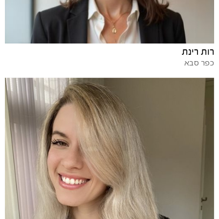
רות רינת
כפר סבא