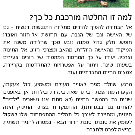
למה זו החלטה מורכבת כל כך?
אל הבחירה להפוך להורים מתלווה התנגשות רגשית - גם
של האישה וגם של הגבר, עם תחושת אל-חזור ואובדן
חופש. חלק גדול ממנה נובע מכך שהלידה משנה את
המיקוד מהאישה היולדת, מהאב ומצרכי הזוג, אל התינוק
וצרכיו. יעידו על כך המחסור המתמיד של הורים צעירים
בשעות שינה, ויתור על אפשרויות להתקדמות בקריירה,
צמצום החיים החברתיים ועוד.
מרגע שוולד מגיח לאוויר העולם ומשמיע קול צעקתו,
הקערה מתהפכת - ביתר שאת בינקות ובילדות, אך באופנים
שונים גם בהמשך החיים (לא סתם אנו נשארים "ילדים"
להורינו גם בבגרותנו). ההתמקדות בצרכי התינוק הינה
חיונית, ומחייבת לאורך כל תהליך ההתפתחות שלו לשקול
לעומק את טובתו, טובת הדור הבא - במטרה להניח תשתית
בריאה לפרט ולחברה.