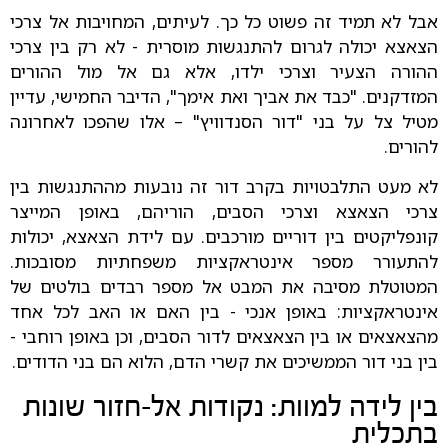
אבל לא תמיד זה פשוט כל כך. לעיתים, המחויבות אל צרכי
הצאצא יכולה לגרום להתנגשות מוסרית - לא רק בין צרכי
ההורה הצעיר וצרכי ילדו, אלא גם אל מול ההורים
המזדקנים. "כבד את אביך ואת אימך", הדיבר החמישי, עדיין
מטיל צל על בני "דור הסנדוויץ" – אלו שהפכו לאחרונה
להורים.
לא מעט התלבטויות בקרב דור זה נובעות מההתנגשות בין
צרכי הצאצא וצרכי הסבים, הוריהם, באופן המייצר
קונפליקטים בין דוריים מורכבים. עם לידת הצאצא, יכולות
להתעורר מספר אינטראקציות משפחתיות מסובכות.
המטוטלת מסיבה את המבט אל מספר רבדים בולטים של
אינטראקציות: באופן אנכי - בין האם או האב לכל אחד
מהצאצאים או בין הצאצאים לדור הסבים, וכן באופן רוחבי -
בין בני דור הממשיכים את קשרי הדם, הלוא הם בני הדודים.
בין לידה למוות: נקודות אל-חזור שונות
בתכלית