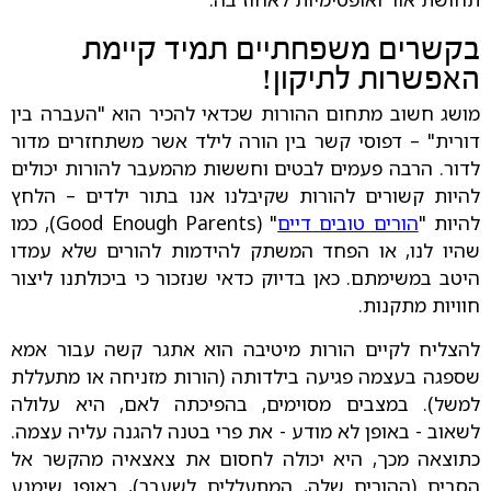
בקשרים משפחתיים תמיד קיימת
האפשרות לתיקון!
מושג חשוב מתחום ההורות שכדאי להכיר הוא "העברה בין
דורית" – דפוסי קשר בין הורה לילד אשר משתחזרים מדור
לדור. הרבה פעמים לבטים וחששות מהמעבר להורות יכולים
להיות קשורים להורות שקיבלנו אנו בתור ילדים – הלחץ
להיות "
הורים טובים דיים
" (Good Enough Parents), כמו
שהיו לנו, או הפחד המשתק להידמות להורים שלא עמדו
היטב במשימתם. כאן בדיוק כדאי שנזכור כי ביכולתנו ליצור
חוויות מתקנות.
להצליח לקיים הורות מיטיבה הוא אתגר קשה עבור אמא
שספגה בעצמה פגיעה בילדותה (הורות מזניחה או מתעללת
למשל). במצבים מסוימים, בהפיכתה לאם, היא עלולה
לשאוב - באופן לא מודע - את פרי בטנה להגנה עליה עצמה.
כתוצאה מכך, היא יכולה לחסום את צאצאיה מהקשר אל
הסבים (ההורים שלה, המתעללים לשעבר), באופן שימנע