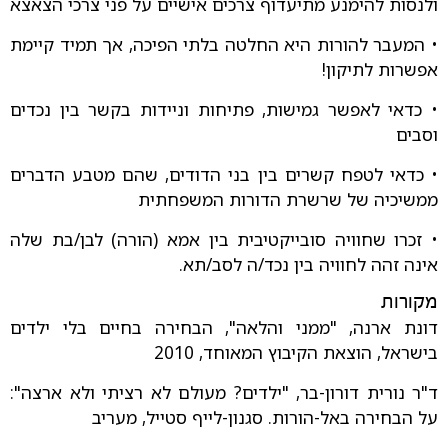
ולנסות להימנע מתיעדוף צרכים אישיים על פני צרכי הצאצא
• המעבר להורות היא החלטה בלתי הפיכה, אך תמיד קיימת
אפשרות לתיקון!
• כדאי לאפשר גמישות, פתיחות וניידות בקשר בין נכדים
וסבים
• כדאי לטפח קשרים בין בני הדודים, שהם מטבע הדברים
ממשיכיה של שרשרת הדורות המשפחתית
• זכרו שחוויה סובייקטיבית בין אמא (הורה) לבן/בת שלה
אינה זהה לחוויה בין נכד/ה לסב/תא.
מקורות
דונת ארנה, "ממני והלאה", הבחירה בחיים בלי ילדים
בישראל, הוצאת הקיבוץ המאוחד, 2010
ד"ר נורית דורון-בר, "ילדים? מעולם לא רציתי ולא ארצה":
על הבחירה באל-הורות. סגנון-לייף סטייל, מעריב