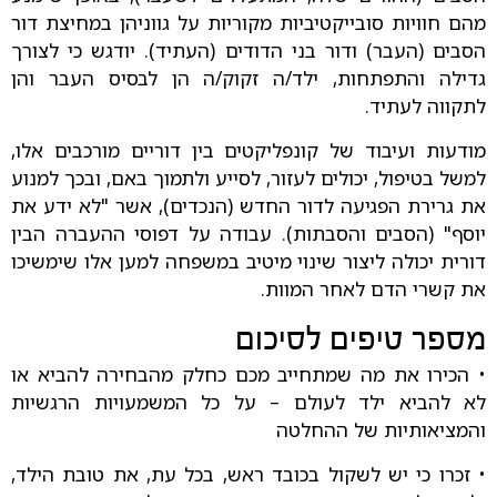
מהם חוויות סובייקטיביות מקוריות על גווניהן במחיצת דור
הסבים (העבר) ודור בני הדודים (העתיד). יודגש כי לצורך
גדילה והתפתחות, ילד/ה זקוק/ה הן לבסיס העבר והן
לתקווה לעתיד.
מודעות ועיבוד של קונפליקטים בין דוריים מורכבים אלו,
למשל בטיפול, יכולים לעזור, לסייע ולתמוך באם, ובכך למנוע
את גרירת הפגיעה לדור החדש (הנכדים), אשר "לא ידע את
יוסף" (הסבים והסבתות). עבודה על דפוסי ההעברה הבין
דורית יכולה ליצור שינוי מיטיב במשפחה למען אלו שימשיכו
את קשרי הדם לאחר המוות.
מספר טיפים לסיכום
• הכירו את מה שמתחייב מכם כחלק מהבחירה להביא או
לא להביא ילד לעולם – על כל המשמעויות הרגשיות
והמציאותיות של ההחלטה
• זכרו כי יש לשקול בכובד ראש, בכל עת, את טובת הילד,