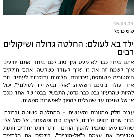
16.03.21
שוש כרמל
ילד בא לעולם: החלטה גדולה ושיקולים
רבים
אתם ביחד כבר לא מעט זמן. טוב לכם ביחד. אתם יודעים
איך לשמח זה את זו ואיך לעודד כשקשה. אתם חולקים
היסטוריה משותפת, זיכרונות, חלומות ותוכניות לעתיד. יום
אחד עולה ביניכם השאלה: "אולי נביא ילד לעולם?". יכול
להיות שהרעיון נבט כבר מזמן, התבשל בבטן של אחד מכם
או של שניכם עד שהצליח להפוך לאפשרות ממשית.
עבור חלק מהזוגות והאנשים – ההחלטה פשוטה וברורה.
ברור שהם רוצים ילדים, להקים בית ומשפחה. אל מול אלו
שחלמו מאז ומתמיד להפוך הורים - יותר ויותר יחידים וזוגות
מגדירים את עצמם כ"אל-הוריים", בולמים את הלחצים