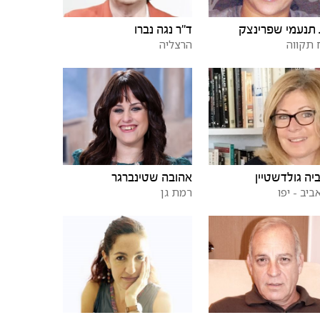
תנעמי שפרינצק
ד"ר נגה נברו
תקווה
הרצליה
יה גולדשטיין
אהובה שטינברגר
ביב - יפו
רמת גן