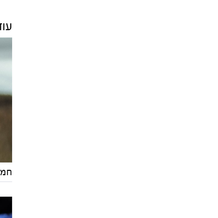
עוד
חמי