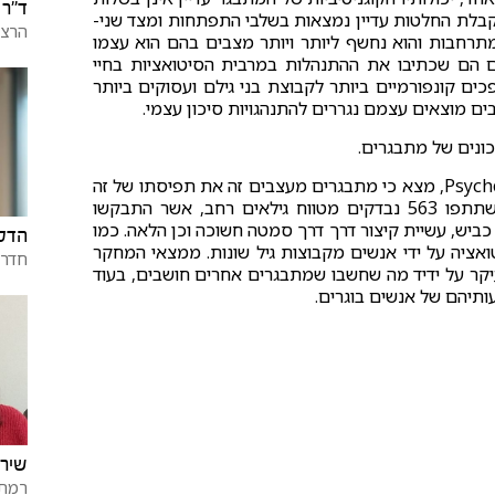
ד"ר 
קבלת החלטות עדיין נמצאות בשלבי התפתחות ומצד שני-
הרצל
תרחבות והוא נחשף ליותר ויותר מצבים בהם הוא עצמו
ים הם שכתיבו את ההתנהלות במרבית הסיטואציות בחיי
כים קונפורמיים ביותר לקבוצת בני גילם ועסוקים ביותר
ם מוצאים עצמם נגררים להתנהגויות סיכון עצמי.
ונים של מתבגרים.
המחקר, שפורסם לאחרונה ב-Psychological Science, online, מצא כי מתבגרים מעצבים זה את תפיסתו של זה
לגבי מידת המסוכנות של סיטואציות שונות. במחקר השתתפו 563 נבדקים מטווח גילאים רחב, אשר התבקשו
כביש, עשיית קיצור דרך דרך סמטה חשוכה וכן הלאה. כמו
הדס
ציה על ידי אנשים מקבוצות גיל שונות. ממצאי המחקר
חדר
קר על ידיד מה שחשבו שמתבגרים אחרים חושבים, בעוד
עותיהם של אנשים בוגרים.
שירה
רמת 