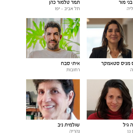
בני מור
תמר טלמור כהן
יה
תל אביב - יפו
 מניס סטאמקר
איתי סבח
ה
רחובות
 גיל
שולמית ניב
גן
נהריה