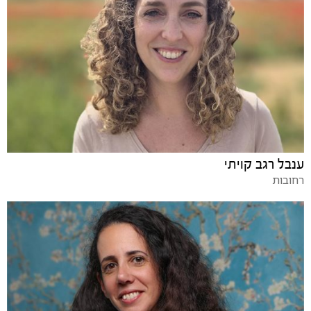
ענבל רגב קויתי
רחובות