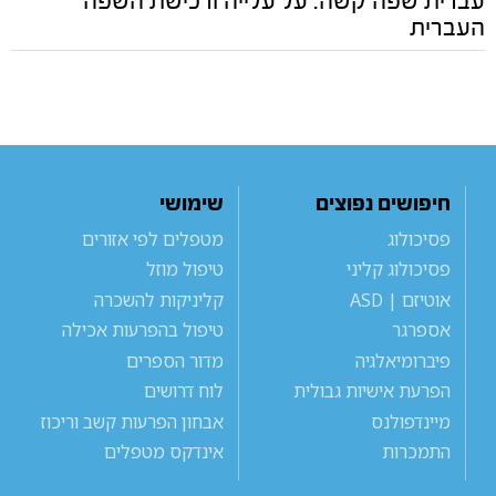
עברית שפה קשה: על עלייה ורכישת השפה
העברית
חיפושים נפוצים
שימושי
פסיכולוג
מטפלים לפי אזורים
פסיכולוג קליני
טיפול מוזל
אוטיזם | ASD
קליניקות להשכרה
אספרגר
טיפול בהפרעות אכילה
פיברומיאלגיה
מדור הספרים
הפרעת אישיות גבולית
לוח דרושים
מיינדפולנס
אבחון הפרעות קשב וריכוז
התמכרות
אינדקס מטפלים