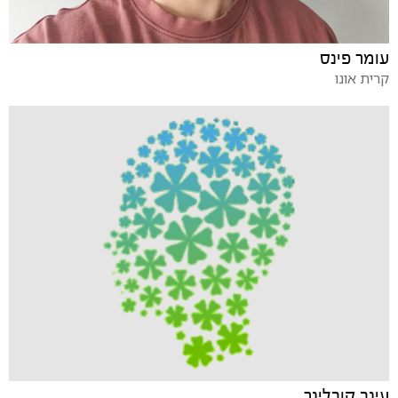
עומר פינס
קרית אונו
עינב קובלינר