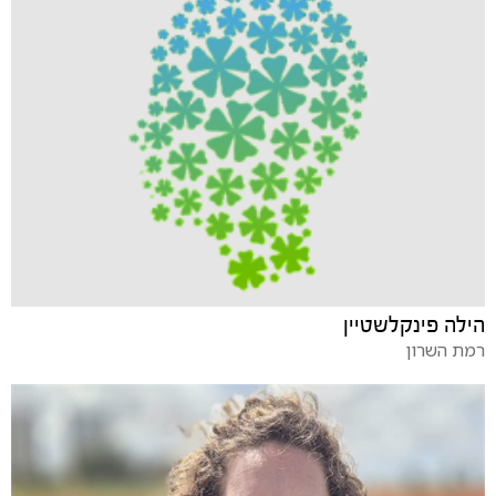
הילה פינקלשטיין
רמת השרון