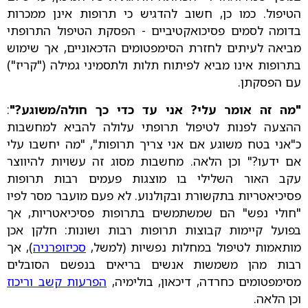
הטיפול. כמו כן, חשוב להדגיש כי תרופות אינן ממכרות
בדומה לסמים פסיכואקטיביים - הפסקת הטיפול התרופתי
מביאה לעיתים לחזרת הסימפטומים הדכאוניים, אך שימוש
בתרופות אינו מביא לפיתוח תלות ולתסמיני גמילה ("קריז")
עם הפסקתן.
"מה זה אומר עלי? אני עד כדי כך חולה/משוגע?"
:
ההצעה לפנות לטיפול תרופתי עלולה להביא למחשבות
כ"אני בטח משוגע אם אני צריך תרופות", "מה יחשבו עלי
אם ידעו?" וכן הלאה. מחשבות מסוג זה עשויות להיווצר
עקב האור השלילי בו מוצגות פעמים רבות תרופות
פסיכיאטריות בתקשורת ובקולנוע. לא פעם מועבר מסר לפיו
"חולי נפש" הם שמשתמשים בתרופות פסיכיאטריות, אך
בפועל קיימות קבוצות תרופות רבות ושונות: חלקן אכן
מותאמות לטיפול במחלות נפשיות (למשל,
סכיזופרניה
), אך
רבות מהן משמשות אנשים בריאים בנפשם הסובלים
מסימפטומים כחרדה, דיכאון, בולימיה,
הפרעות קשב וריכוז
וכן הלאה.