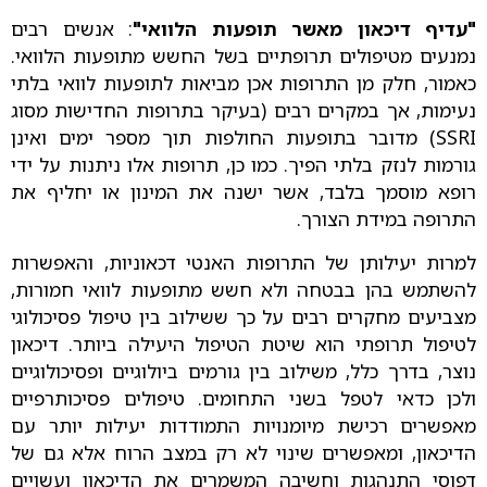
"עדיף דיכאון מאשר תופעות הלוואי"
: אנשים רבים
נמנעים מטיפולים תרופתיים בשל החשש מתופעות הלוואי.
כאמור, חלק מן התרופות אכן מביאות לתופעות לוואי בלתי
נעימות, אך במקרים רבים (בעיקר בתרופות החדישות מסוג
SSRI) מדובר בתופעות החולפות תוך מספר ימים ואינן
גורמות לנזק בלתי הפיך. כמו כן, תרופות אלו ניתנות על ידי
רופא מוסמך בלבד, אשר ישנה את המינון או יחליף את
התרופה במידת הצורך.
למרות יעילותן של התרופות האנטי דכאוניות, והאפשרות
להשתמש בהן בבטחה ולא חשש מתופעות לוואי חמורות,
מצביעים מחקרים רבים על כך ששילוב בין טיפול פסיכולוגי
לטיפול תרופתי הוא שיטת הטיפול היעילה ביותר. דיכאון
נוצר, בדרך כלל, משילוב בין גורמים ביולוגיים ופסיכולוגיים
ולכן כדאי לטפל בשני התחומים. טיפולים פסיכותרפיים
מאפשרים רכישת מיומנויות התמודדות יעילות יותר עם
הדיכאון, ומאפשרים שינוי לא רק במצב הרוח אלא גם של
דפוסי התנהגות וחשיבה המשמרים את הדיכאון ועשויים