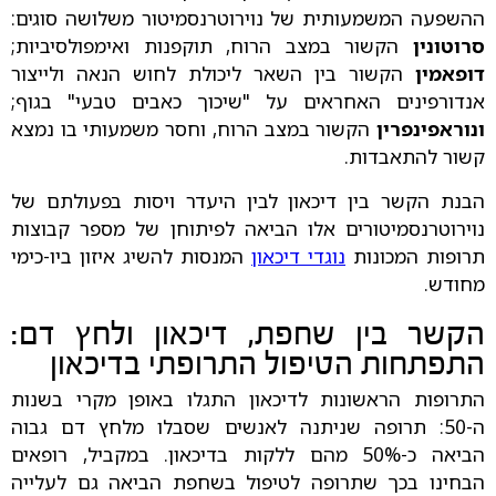
ההשפעה המשמעותית של נוירוטרנסמיטור משלושה סוגים:
סרוטונין
הקשור במצב הרוח, תוקפנות ואימפולסיביות;
דופאמין
הקשור בין השאר ליכולת לחוש הנאה ולייצור
אנדורפינים האחראים על "שיכוך כאבים טבעי" בגוף;
ונוראפינפרין
הקשור במצב הרוח, וחסר משמעותי בו נמצא
קשור להתאבדות.
הבנת הקשר בין דיכאון לבין היעדר ויסות בפעולתם של
נוירוטרנסמיטורים אלו הביאה לפיתוחן של מספר קבוצות
תרופות המכונות
נוגדי דיכאון
המנסות להשיג איזון ביו-כימי
מחודש.
הקשר בין שחפת, דיכאון ולחץ דם:
התפתחות הטיפול התרופתי בדיכאון
התרופות הראשונות לדיכאון התגלו באופן מקרי בשנות
ה-50: תרופה שניתנה לאנשים שסבלו מלחץ דם גבוה
הביאה כ-50% מהם ללקות בדיכאון. במקביל, רופאים
הבחינו בכך שתרופה לטיפול בשחפת הביאה גם לעלייה