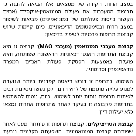
במצב הרוח. חקירה של ממצאים אלו הביאה להבנה כי
תרופות המעכבות את פעולת המונואמין-אוקסידז (אנזים
הקשור בויסות פעולתם של במונואמינים) מביאות לשיפור
במצב הרוח ובסימפטומים הדיכאוניים. כיום קיימות שלוש
קבוצות תרופות מרכזיות לטיפול בדיכאון:
קבוצת מעכבי המונואמין (מעכבי MAO)
: קבוצה זו היא
קבוצת התרופות האנטי דכאוניות הראשונה שפותחה, והיא
פועלת באמצעות הפסקת פעולת האנזים המפרק
נוראפינפרין וסרוטונין.
השימוש בתרופה זו דורש דיאטה קפדנית ביותר שנועדה
למנוע עלייה מוגזמת של לחץ הדם, ולכן נעשו ניסיונות רבים
לפיתוח תרופות נוחות יותר לשימוש. כיום, נוטים להשתמש
בתרופות מקבוצה זו בעיקר לאחר שתרופות אחרות נמצאו
כלא יעילות דיין.
קבוצת הטריציקלים
: קבוצת תרופות זו פותחה מעט לאחר
שפותחה קבוצת המונואמינים. השפעתה הקלינית נובעת