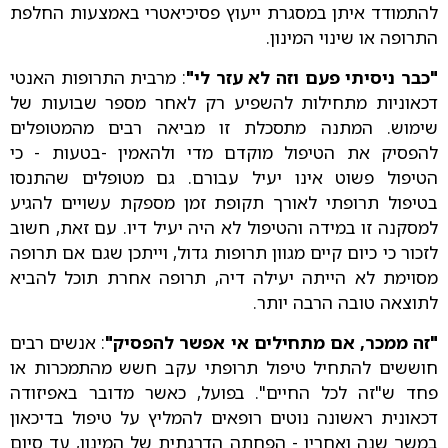
להתמודד איתן במסגרת ייעוץ פסיכיאטרי באמצעות החלפת
התרופה או שינוי המינון.
"כבר ניסיתי פעם וזה לא עזר לי"
: מרבית התרופות האנטי
דכאוניות מתחילות להשפיע רק לאחר מספר שבועות של
שימוש. המתנה מתסכלת זו מביאה רבים מהמטופלים
להפסיק את הטיפול מוקדם מדי ולהאמין -בטעות - כי
הטיפול פשוט אינו יעיל עבורם. גם מטופלים שהתנסו
בטיפול תרופתי לאורך תקופת זמן מספקת עשויים להגיע
למסקנה זו במידה והטיפול לא היה יעיל דיו. עם זאת, חשוב
לזכור כי כיום קיים מגוון תרופות גדול, וייתכן שגם אם תרופה
מסוימת לא הייתה יעילה דיה, תרופה אחרת תוכל להביא
לתוצאה טובה הרבה יותר.
"זה ממכר, אם מתחילים אי אפשר להפסיק"
: אנשים רבים
חוששים להתחיל טיפול תרופתי עקב חשש מהתמכרות או
פחד ש"זה לכל החיים". בפועל, כאשר מדובר באפיזודה
דכאונית ראשונה נוטים רופאים להמליץ על טיפול בדיכאון
במשך שנה ואחריו - הפחתה הדרגתית של המינון, עד סיום