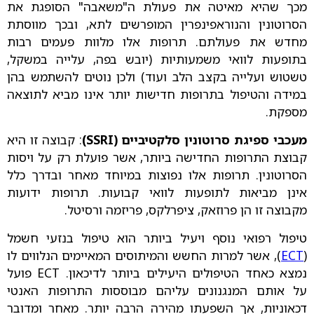
מכך שהיא מאיטה את פעולת ה"משאבה" הסופגת את
הסרוטונין והנוראפינפרין המופרשים לתא, ובכך מווסתת
מחדש את פעולתם. תרופות אלו מלוות פעמים רבות
בתופעות לוואי משמעותיות (יובש בפה, עלייה במשקל,
טשטוש ועלייה בקצב הלב ועוד) ולכן נוטים להשתמש בהן
במידה והטיפול בתרופות חדישות יותר אינו מביא לתוצאה
מספקת.
מעכבי ספיגת סרוטונין סלקטיביים (SSRI)
: קבוצה זו היא
קבוצת התרופות החדישה ביותר, אשר פועלת רק על ויסות
הסרוטונין. תרופות אלו נפוצות במיוחד מאחר ובדרך כלל
אינן מביאות לתופעות לוואי קבועות. תרופות ידועות
מקבוצה זו הן פרוזאק, ציפרלקס, פריזמה ורסיטל.
טיפול רפואי נוסף ויעיל ביותר הוא טיפול בנזעי חשמל
(
ECT
), אשר למרות החשש והמיתוסים המאיימים הנלווים לו
נמצא כאחד הטיפולים היעילים ביותר לדיכאון. ECT פועל
על אותם המנגנונים עליהם מבוססות התרופות האנטי
דכאוניות, אך השפעתו מהירה הרבה יותר. מאחר ומדובר