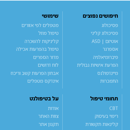
חיפושים נפוצים
שימושי
פסיכולוג
מטפלים לפי אזורים
פסיכולוג קליני
טיפול מוזל
אוטיזם | ASD
קליניקות להשכרה
אספרגר
טיפול בהפרעות אכילה
פיברומיאלגיה
מדור הספרים
הפרעת אישיות גבולית
לוח דרושים
מיינדפולנס
אבחון הפרעות קשב וריכוז
התמכרות
אינדקס מטפלים
תחומי טיפול
על בטיפולנט
CBT
אודות
ריפוי בעיסוק
צוות האתר
קלינאות תקשורת
תקנון אתר