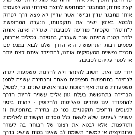
קצת פחות; המתבגר המתחפש לרוצח סידרתי הוא לפעמים
אותו מתבגר עדין וביישן אשר עדיין לא מצא דרך לפרוק
ולבטא באופן ישיר את תוקפנותו; הנערה המחופשת
ל"חתולה סקסית" מודיעה לסביבתה שגדלה ואינה אותה
ילדה קטנה שהיתה שנה שעברה, בחטיבה. במילים אחרות,
פעמים רבות התחפושת היא הדרך שלנו לבוא במגע עם
תכנים נפשיים המעסיקים אותנו, להתיידד איתם קצת יותר
או לספר עליהם לסביבה.
יחד עם זאת, חשוב להיזהר ולא להקנות משמעות יתרה
לבחירה בתחפושת ספציפית מאחר והבחירה עשויה לסמן
משמעויות שונות ואף הפוכות עבור אנשים שונים. כך, למשל,
הבחירה בתחפושת בעלת גוון אלים עשויה להיות הדרך
להתמודד עם פחדים מאלימות ולחלופין - להוות ביטוי
לכעסים ודחפים תוקפניים. כמו כן, בחירה בתחפושת זו
עשויה לעיתים שלא לשאת כלל מסרים הקשורים לאלימות
ותוקפנות, אלא לבטא את רצונו של הבוחר בה לעורר
פרובוקציה או למשוך תשומת לב שאינו בטוח שישיג בדרך