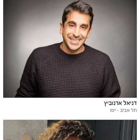
דניאל ארנוביץ
תל אביב - יפו