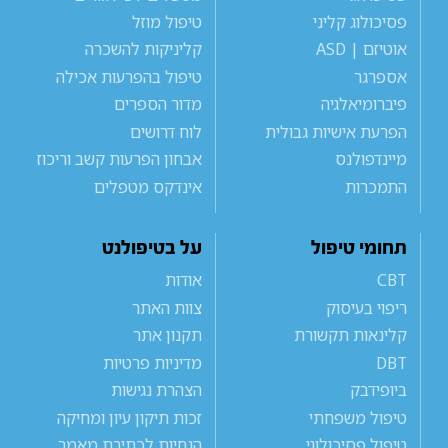
פסיכולוג קליני
טיפול מוזל
אוטיזם | ASD
קליניקות להשכרה
אספרגר
טיפול בהפרעות אכילה
פיברומיאלגיה
מדור הספרים
הפרעת אישיות גבולית
לוח דרושים
מיינדפולנס
אבחון הפרעות קשב וריכוז
התמכרות
אינדקס מטפלים
תחומי טיפול
על בטיפולנט
CBT
אודות
ריפוי בעיסוק
צוות האתר
קלינאות תקשורת
תקנון אתר
DBT
מדיניות פרטיות
ביופידבק
הצהרת נגישות
טיפול משפחתי
זכות תיקון עיון ומחיקה
טיפול פסיכולוגי
הנחיות לכתיבת מאמר