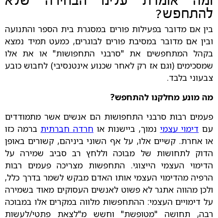
ומה אומרת עלינו הבחירה שלא
להתחפש?
בין אם מדובר בפעילות פורים במסגרת בית הספר והתנועה
ובין אם מדובר במסיבת פורים לבוגרים, כמעט תמיד נמצא
בקהל המתחפשים את "סרבני התחפושות" או את אלו
שמסכימים (וגם אז רק לאחר שכנוע אינטנסיבי) לחבוש כובע
צבעוני בלבד.
מה מונע מחלקנו להתחפש?
פעמים רבות סרבני התחפושות הם אנשים אשר מתמודדים
עם
דימוי עצמי
נמוך, ביישנות או
חרדה חברתית
ברמה כזו
או אחרת. קשיים אלו, על אף השוני ביניהם, קשורים באופן
הדוק לתחושות של מבוכה וללחץ רב סביב שמירה על
הדימוי העצמי הייצוגי. התחפשות מצריכה פעמים רבות
הרפיה מהדימוי העצמי אותו האדם מבקש לשמר בדרך כלל,
ולכן מהווה אתגר לא פשוט לאנשים העסוקים מאוד בשמירה
על דימויים העצמי: ההתחפשות מלווה במקרים אלו במבוכה
רבה, תחושה "מטופשת" וחשש מ"לצאת פתטי/לעשות