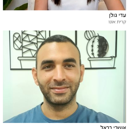
עדי גולן
קרית אונו
אושרי בראל