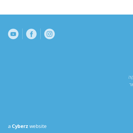
קה
ר
a
Cyberz
website