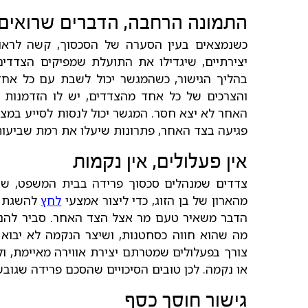
התמונה הרחבה, הדברים שרואים
כשנמצאים בעין הסערה של הסכסוך, קשה לראו
יצירתיים, שיגדילו את התועלת שמפיקים הצדד
בהליך הגישור, כשהמגשר יכול לשבת עם כל אחד
והצרכים של כל אחד מהצדדים, יש לו הזדמנות
האחר לא יצא חסר. המגשר יכול לנסות לסייע במצ
פגיעה בצד האחר, פתרונות שיעלו את רמת שביעות 
אין פעלולים, אין נקמות
צדדים שמנהלים סכסוך פרידה בבית המשפט, שול
מהארון של בן הזוג, כדי ליצור אמצעי
לחץ
להשגת מ
הדבר משאיר טעם מר אצל הצד האחר. סביר להני
מה שהוא חווה כסחטנות, ושיצר הנקמה לא יבוא ע
צורך בפעלולים שמטרתם יצירת אווירה מאיימת, ו
או נקמה. לכן טובים הסיכויים שהסכם פרידה שגובש
גישור חוסך כסף