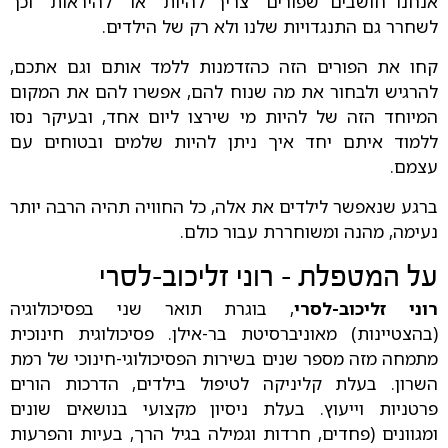
אנחנו חושבים שפורים "צריך להיות" או "להיראות" וכך
לשחרר גם התנגדויות שלנו ולא רק של הילדים.
קחו את הפורים הזה כהזדמנות ללמד אותם וגם אתכם,
להרגיש ולבחור את מה שנוח להם, אפשרו להם את המקום
המיוחד הזה של להיות מי שירצו ליום אחד, ובעיקר נסו
ללמוד איתם יחד איך ניתן להיות שלמים ובטוחים עם
עצמם.
ברגע שנאפשר לילדים את אלה, כל החוויה תהיה הרבה יותר
נעימה, מהנה ומשוחררת עבור כולם.
על המטפלת - רוני זליכוב-לסרי
רוני זליכוב-לסרי
, בוגרת תואר שני בפסיכולוגיה
(בהצטיינות) מאוניברסיטת בר-אילן. פסיכולוגית חינוכית
מתמחה מזה מספר שנים בשירות הפסיכולוגי-חינוכי של רמת
השרון. בעלת קליניקה לטיפול בילדים, הדרכות הורים
פרטניות וייעוץ. בעלת ניסיון מקצועי בנושאים שונים
ומגוונים (פחדים, חרדות וגמילה בגיל הרך, בעיות והפרעות