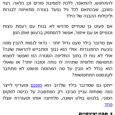
להתחפש, להתאפר, ללכת למסיבת פורים וכן הלאה. רצוי
כמובן, שבהתאם לכל גיל נפעל בצורה מתאימה לבגרות
וליכולות ההבנה של הילד:
אם פעוט בן שנתיים מרגיש לא בנוח עם רעמת נוצות
וכנפיים או עם איפור, אפשר להסתפק ברעשן ואוזן המן.
אם מדובר בילד מעט גדול יותר - כדאי לנסות להבין ממה
נובעת ההתנגדות. אולי הוא נבוך ומתבייש להראות שונה?
אולי לא נוח לו בתוך החליפה הסגורה הזו ואפשר למצוא
תחפושת חלופית שתהיה לו נוחה וטובה יותר? או שאולי
הוא בכלל לא מבין על מה המהומה ופשוט לא מתחבר
לקונספט התחפושות?
ייתכן גם שמדובר בילד שלרוב הוא
מופנם
ומעדיף לייצר
כמה שפחות עניין סביבו. רק המחשבה על כניסה למקום
המוני, בלבוש בולט ושונה, מלחיצה אותו ומעוררת אצלו
פחד
.
2. תהיו יצירתיים