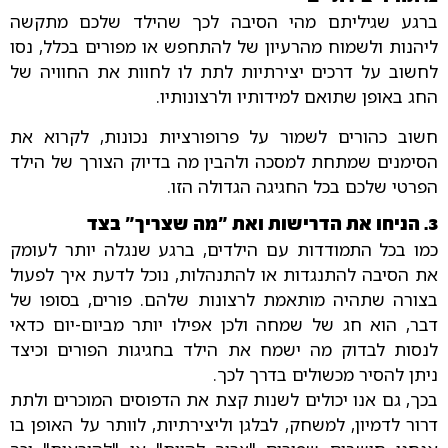
ברגע שגיליתם מהי הסיבה לכך שהילד שלכם מתקשה
ליהנות ולשמוח מהרעיון של להתחפש או מפורים בכלל, נסו
לחשוב על דרכים יצירתיות לתת לו לחוות את החוויה של
החג באופן שתואם למידותיו ולרצונותיו.
חשוב כהורים לשמור על פרופורציות נכונות, לקרוא את
הסימנים שמתחת למסכה ולהבין מה בדיוק הצורך של הילד
הפרטי שלכם בכל החגיגה הגדולה הזו.
3. הניחו את הדרישות ואת "מה שצריך" בצד
כמו בכל התמודדות עם הילדים, ברגע שנגלה יותר לעומק
את הסיבה להתנגדות או להתנהלות, נוכל לדעת איך לפעול
בצורה שתהיה מותאמת לרצונות שלהם. פורים, בסופו של
דבר, הוא חג של שמחה ולכן אפילו יותר מביום-יום כדאי
לנסות לבדוק מה ישמח את הילד בחגיגות הפורים וכיצד
ניתן להסיר מכשולים בדרך לכך.
בכך, גם אנו יכולים לשנות קצת את הדפוסים המוכרים ולתת
דרור לדמיון, למשחק, לבלגן וליצירתיות, לוותר על האופן בו