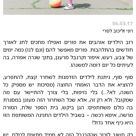
06.03.17
רוני זליכוב לסרי
רוב הילדים אוהבים את פורים ואפילו מחכים לחג לאורך
חודשים בהתלהבות. פורים מאפשר להם (וגם לנו) כמה ימים
של צבע, רעש, איפור וקרנבל מרענן, בתוך שגרה אפורה, בה
לעיתים כל יום דומה למשנהו.
סוף סוף, ניתנת לילדים הזדמנות לשחרר קצת, להתפרע,
להוציא את הדבר האמתי החוצה (מסיכות יש מספיק כל
השנה, לא?...) בלי נזיפות, בלי צורך להתיישר עם מה
שמקובל. ולא רק זה, אלא שכל השחרור הזה מעוגן במסגרת
בה כולם משתתפים: הגן ביקש, בית הספר שלח, המורה
מרשה, אימא רכשה – בשביל הילדים החגיגה המשותפת הזו
היא כיף אחד גדול!
רק חשוב לזכור שהקרנבל הזה לא תמיד מתאים לכולם. יש