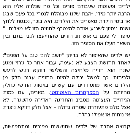
ילדים ופעוטות שעבורם פורים וכל מה שנלווה אליו הוא
הרבה יותר מידי. ״הבת שלנו מבוהלת לגמרי בכל פעם שבגן
או בימי הולדת מאפרים את הילדים. היא בוכה, נכנסת ללחץ
ושום ניסיון לשכנע אותה להצטרף לחוויה הזו לא מצליח..."
סיפרו לי פעם בייאוש זוג הורים שהתייעצו לגבי בתם ובין
השאר העלו את הסוגיה הזו.
יש ילדים שהאיפור לא בדיוק "יושב להם טוב על הפנים":
לאחד תחושת הצבע לא נעימה, עבור אחר כל גירוי ומגע
שונה הוא חוויה מלחיצה והשלישי דווקא רגיש לרעש
ולריחות. כך למשל יכולה להיות החוויה עבור חלק מן
הילדים אשר מתמודדים עם קשיים בויסות החושי כחלק
מהיותם על
הספקטרום האוטיסטי
. בפורים, עם כמות
הגירויים העצומה מסביב והחריגה האדירה מהשגרה, לא
אצל כולם מתעוררת שמחה גדולה – אצל חלק דווקא נוצרת
אי נוחות או אפילו בהלה.
קבוצה אחרת של ילדים שחוששים מפורים ומתחפושות,