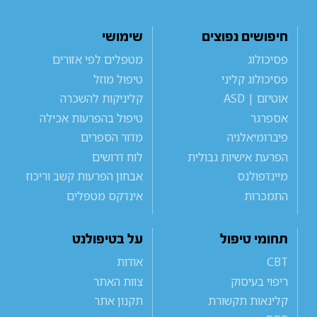
חיפושים נפוצים
שימושי
פסיכולוג
מטפלים לפי אזורים
פסיכולוג קליני
טיפול מוזל
אוטיזם | ASD
קליניקות להשכרה
אספרגר
טיפול בהפרעות אכילה
פיברומיאלגיה
מדור הספרים
הפרעת אישיות גבולית
לוח דרושים
מיינדפולנס
אבחון הפרעות קשב וריכוז
התמכרות
אינדקס מטפלים
תחומי טיפול
על בטיפולנט
CBT
אודות
ריפוי בעיסוק
צוות האתר
קלינאות תקשורת
תקנון אתר