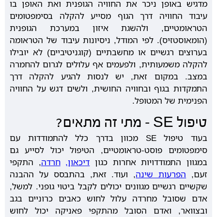
מדגיש באופן ניכר את החוויה הגופנית ואת האופן בו
עיבוד החוויה דרך הגוף מסייע להקלה בסימפטומים
הטראומטיים, ולהשגת איזון במערכת הגופנית
(הומאוסטזיס). לפי המודל, ניסיונות עיבוד של הטראומה
בערוצים רגשיים או מחשבתיים (קוגניטיביים) לא יובילו
להקלה משמעותית, ולפעמים אף עלולים לגרום להחמרה
במצב. במקום זאת, יש לנסות להגיע להקלה דרך
התמקדות בגוף ובחוויה החושית, ולשים דגש על החוויה
הפנימית של המטופל.
טיפול SE – מתי זה מתאים?
בעוד טיפול SE מכוון בדרך כלל להתמודדות עם
סימפטומים פוסט-טראומטיים, הטיפול יכול לסייע גם
במגוון התמודדויות אחרות כגון
דיכאון,
חרדה
, התקפי
זעם,
הפרעות שינה
, ועוד. זאת, בהתבסס על ההבנה
שקשיים רגשיים מגוונים יכולים לקבל ביטוי גופני. למשל,
אדם שסובל מחרדה עלול לחוש כאבים כרוניים בגב
ובצוואר, ואדם הסובל מהתקפי פאניקה יכול לחוש