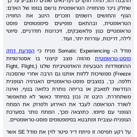
ההבנה הזו, החלו חוקרים וקלינאים שונים להצביע על כך
שחלק ניכר מהחוויה הטראומטית נרשם בגופו של האדם:
הגוף והחושים רושמים וזוכרים היטב את החוויה
הטראומטית, ובהתאם מופיעים סימפטומים פוסט
טראומטיים כגון פלאשבקים, זיכרונות חודרניים, סיוטי
לילה, דריכות, עוררות יתר, ועוד.
מודל ה- Somatic Experiencing מניח כי
הפרעת דחק
פוסט-טראומטית
מהווה מצב קיצוני בו אסטרטגיות
ההתמודדות הטבעיות והאדפטיביות שלנו (Fight, Flight,
Freeze) ממשיכות ללוות אותנו גם הרבה אחרי שהסכנה
חלפה. כך, במצבים פוסט-טראומטיים האנרגיה הגופנית
הנדרשת למאבק או בריחה נותרת כלואה בגוף, ואינה
משתחררת. היבט זה נכון במיוחד כאשר לא מתאפשר
לשורד הטראומה לעבד את האירוע ולפרוק את המתח
הגופני עם סיומו. כתוצאה מכך, המתח נותר במערכת
הגופנית-עצבית ומתבטא בסימפטומים פוסט-טראומטיים.
על רקע תפיסה זו פיתח ד״ר פיטר לוין את מודל SE אשר