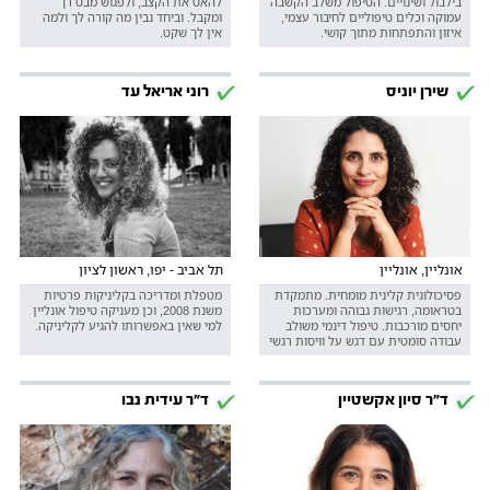
בילבול ושינויים. הטיפול משלב הקשבה
להאט את הקצב, ולפגוש מבט רך
עמוקה וכלים טיפוליים לחיבור עצמי,
ומקבל. וביחד נבין מה קורה לך ולמה
איזון והתפתחות מתוך קושי.
אין לך שקט.
שירן יוניס
רוני אריאל עד
אונליין, אונליין
תל אביב - יפו, ראשון לציון
פסיכולוגית קלינית מומחית. מתמקדת
מטפלת ומדריכה בקליניקות פרטיות
בטראומה, רגישות גבוהה ומערכות
משנת 2008, וכן מעניקה טיפול אונליין
יחסים מורכבות. טיפול דינמי משולב
למי שאין באפשרותו להגיע לקליניקה.
עבודה סומטית עם דגש על וויסות רגשי
ד"ר סיון אקשטיין
ד"ר עידית נבו