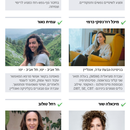
ומצע לשינויים נפשים ותפקודיים.
בחיבור גוף-נפש-רוח כמנוע לריפוי
וצמיחה.
מיכל רוז'נסקי כרמי
עמית נאור
בנימינה-גבעת עדה, אונליין
תל אביב - יפו, תל אביב - יפו
עובדת סוציאלית (MSW), בעלת תואר
מאמינה בקשר אנושי מרפא המאפשר
שני קליני בטראומה. פסיכותרפיה
עיבוד רגשי עמוק, חיבור לעצמי
מבוססת מיינדפולנס - האקומי. שילוב
ולאחרים, ושינוי משמעותי ומתמשך.
כלים מגוונים ביניהם- DBT, SE, CBT.
עובדת עם מבוגרים בקליניקה ואונליין.
מיכאלה שור
רחל טולוב