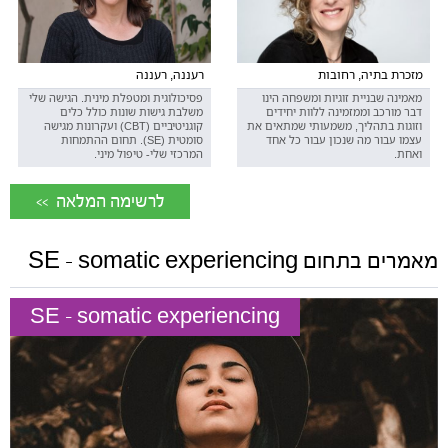
מזכרת בתיה, רחובות
רעננה, רעננה
מאמינה שבניית זוגיות ומשפחה הינו
פסיכולוגית ומטפלת מינית. הגישה שלי
דבר מורכב וממזמינה ללוות יחידים
משלבת גישות שונות כולל כלים
וזוגות בתהליך, משמעותי שמתאים את
קוגניטיביים (CBT) ועקרונות מגישה
עצמו עבור מה שנכון עבור כל אחד
סומטית (SE). תחום ההתמחות
ואחת.
המרכזי שלי- טיפול מיני.
<< לרשימה המלאה
מאמרים בתחום SE - somatic experiencing
SE - somatic experiencing