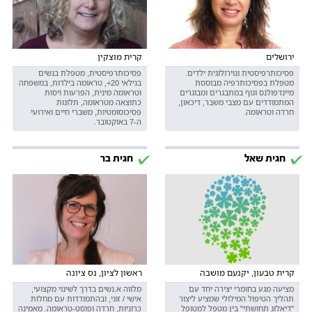
ירושלים
קרית מוצקין
פסיכותרפיסטית ונוירולוגית ילדים.
פסיכותרפיסטית, מטפלת בנשים
מטפלת בפסיכותרפיה מבוססת
בגילאי 20+, טראומה בילדות, במשפחה
מיינדפולנס וגוף במתבגרים ומבוגרים
וטראומה מינית, הפרעות ויסות
המתמודדים עם מצבי משבר, דיכאון,
כתוצאה מטראומה, תלונות
חרדה וטראומה.
פסיכוסומטיות, משברי חיים ואירועי
ה-7 באוקטובר.
חגית שאל
חגית בר
קרית טבעון, יקנעם מושבה
ראשון לציון, נס ציונה
מציעה מגע בחומרי יצירה יחד עם
מלווה א.נשים בדרך לשינוי מקצועי,
תהליך הטיפול המילולי שמציע ליצור
אישי / זוגי, ובהתמודדות עם מחלות
"דיאלוג תחושתי" בין מטפל למטופל
כרוניות, חרדה ופוסט-טראומה. מאמינה