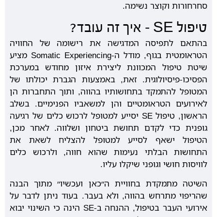
סחרחורות וקוצר נשימה.
טיפול SE – איך זה עובד?
בהתאם לתפיסה המדגישה את רישומה של החוויה
הטראומטית בגוף, מודל ה-Somatic Experiencing מציע
שיטת טיפול המכוונת ליצירת איזון מחודש במערכת
הפסיכו-פיסיולוגית. זאת, באמצעות הגברת יכולתו של
המטופל להתמקד בתחושותיו בהווה, ותוך התחברות הן
לאירועים הטראומטיים והן למשאביו הפנימיים. בשלב
הראשון, טיפול SE יסייע למטופל לרכוש כלים של רגיעה
גופנית כדי לקדם תחושת ביטחון ושלווה. לאחר מכן,
הטיפול ישאף לסייע למטופל להצליח לשאת את
התחושות הבלתי נעימות שהוא חווה, ולרכוש כלים
לוויסות חושי וגופני שיקלו עליו.
השיטה מתמקדת בחוויית ה״כאן ועכשיו״ מתוך הבנה
שהריפוי מתרחש בהווה, ולא בעבר. בעוד ניתן לדבר על
אירועי העבר בטיפול, ההנחה ב-SE הינה כי השינוי יבוא