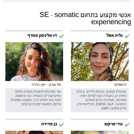
אנשי מקצוע בתחום SE - somatic
experiencing
גליה אפל
זיו אלינסון אסרף
ירושלים
תל אביב - יפו, גדרה
מטפלת בנשים, נערות וילדים. בעלת
אני פסיכותרפיסטית גופנית מלווה
ניסיון רב בעבודה עם לקויות ראיה
נשים וגברים בעבודה עם טראומה
ושמיעה. משלבת כלים מעולם
ומערכות יחסים דרך הקשבה סומטית
התנועה, EMDR, NLP, ביבליותרפיה,
וחיזוק תחושת יציבות וביטחון
מיינדפולנס ו-EMP.
עדי פרקש
בן פדידה