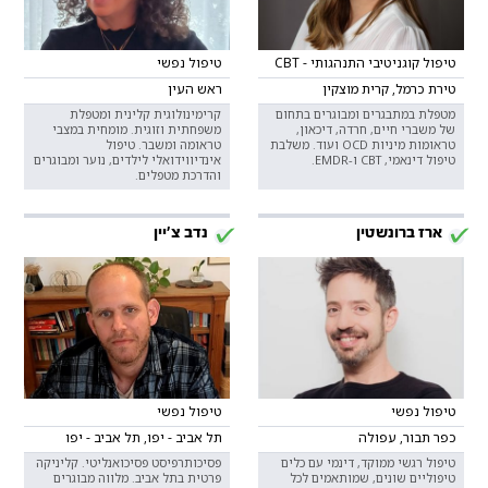
טיפול קוגניטיבי התנהגותי - CBT
טיפול נפשי
טירת כרמל, קרית מוצקין
ראש העין
מטפלת במתבגרים ומבוגרים בתחום
קרימינולוגית קלינית ומטפלת
של משברי חיים, חרדה, דיכאון,
משפחתית וזוגית. מומחית במצבי
טראומות מיניות OCD ועוד. משלבת
טראומה ומשבר. טיפול
טיפול דינאמי, CBT ו-EMDR.
אינדיווידואלי לילדים, נוער ומבוגרים
והדרכת מטפלים.
ארז ברונשטין
נדב צ׳יין
טיפול נפשי
טיפול נפשי
כפר תבור, עפולה
תל אביב - יפו, תל אביב - יפו
טיפול רגשי ממוקד, דינמי עם כלים
פסיכותרפיסט פסיכואנליטי. קליניקה
טיפוליים שונים, שמותאמים לכל
פרטית בתל אביב. מלווה מבוגרים