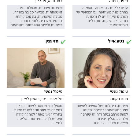
חיפה, חיפה
כפר סבא, אונליין
עו"ס קלינית - טראומה. מאמינה
פסיכותרפיסטית, מטפלת זוגית
בהתבוננות משותפת עם המטופל על
ומשפחתית. מציעה סביבה בטוחה,
הצרכים הייחודיים לו והכוונה
מכילה ומקצועית, בה נוכל לזהות
בתהליכי השיקום, מתן כלים
דפוסים מעכבים, לחזק כוחות
ואסטרטגיות.
פנימיים וליצור התפתחות ומשמעות.
נטע אייל
חזי גגין
טיפול נפשי
טיפול נפשי
פתח תקווה
תל אביב - יפו, ראשון לציון
מאמינה ביכולתם של אנשים לעשות
מטפל במי שמנסה לשנות דברים
שינוי משמעותי בחייהם. מקווה
בחיים אבל שוב חוזר לאותו מקום.
לספק מרחב בטוח ולהיות שותפה
בתהליך אני מאתר למה זה קורה
מלווה בתהליך יצירת
ומסייע לך להחזיר את השליטה
מציאות מיטיבה עבורכם.
לחיים.