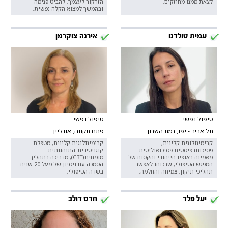
לצאת ממנו מחוזקים.
הזרקור לעצמך, להביט פנימה
ובהמשך למצוא הקלה נפשית.
עמית טולדנו
אירנה צוקרמן
טיפול נפשי
טיפול נפשי
תל אביב - יפו, רמת השרון
פתח תקווה, אונליין
קרימינולוגית קלינית,
קרימינולוגית קלינית, מטפלת
פסיכותרפיסטית פסיכואנליטית.
קוגניטיבית-התנהגותית
מאמינה באופיו הייחודי והקסום של
מומחית(CBT), מדריכה בתהליך
המפגש הטיפולי, שבכוחו לאפשר
הסמכה עם ניסיון של מעל 20 שנים
תהליכי תיקון, צמיחה והחלמה.
בשדה הטיפולי.
יעל פלד
הדס דולב