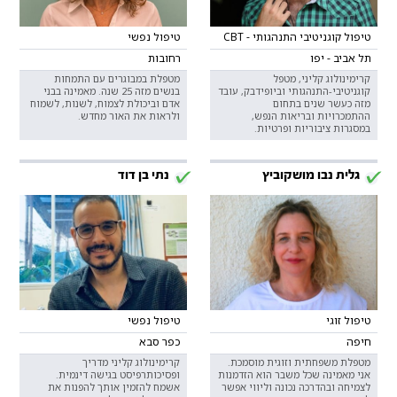
טיפול קוגניטיבי התנהגותי - CBT
טיפול נפשי
תל אביב - יפו
רחובות
קרימינולוג קליני, מטפל
מטפלת במבוגרים עם התמחות
קוגניטיבי-התנהגותי וביופידבק, עובד
בנשים מזה 25 שנה. מאמינה בבני
מזה כעשר שנים בתחום
אדם וביכולת לצמוח, לשנות, לשמוח
ההתמכרויות ובריאות הנפש,
ולראות את האור מחדש.
במסגרות ציבוריות ופרטיות.
גלית נבו מושקוביץ
נתי בן דוד
טיפול זוגי
טיפול נפשי
חיפה
כפר סבא
מטפלת משפחתית וזוגית מוסמכת.
קרימינולוג קליני מדריך
אני מאמינה שכל משבר הוא הזדמנות
ופסיכותרפיסט בגישה דינמית.
לצמיחה ובהדרכה נכונה וליווי אפשר
אשמח להזמין אותך להפנות את