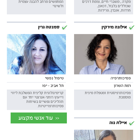
מקרה., משברי חיים, צומת דרכים
המחפשים מרחב להבנה עצמית
שכוללים בלבול, דכאון,
ולשינוי
חרדות, אובדן, פרידות.
אילונה מירקין
סמנטה גרין
פסיכותרפיה
טיפול נפשי
רמת השרון
תל אביב - יפו
פסיכותרפיסטית ומטפלת מינית
קרימינולוגית קלינית המשלבת ליווי
מוסמכת.
וייעוץ רוחני-אנרגטי יחד עם
תהליכים נפשיים בשיחות
פסיכותרפוייטיות.
<< עוד אנשי מקצוע
איילת נוה