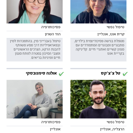
טיפול נפשי
פסיכותרפיה
קרית אונו, אונליין
הוד השרון
מטפלת בגישה פסיכודינמית בילדים,
טיפול בעברייני מין, בהתמכרות למין
מתבגרים ומבוגרים המתמודדים עם
ובפאראפיליות דרך מסע משותף
מגוון קשיים ואתגרי חיים. קליניקה
להבנת הרקע, הצרכים הראשוניים
בקריית אונו
ומצבי הסיכון במטרה לפתח סגנון
חיים ומיניות בריאים.
טל צ׳צ׳קס
אולגה סימנובסקי
טיפול נפשי
פסיכותרפיה
הרצליה, אונליין
אונליין