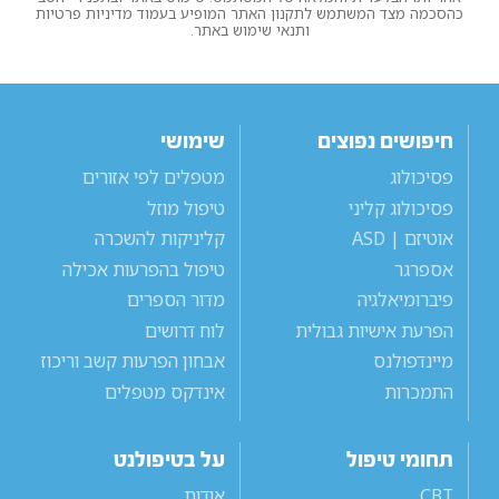
כהסכמה מצד המשתמש לתקנון האתר המופיע בעמוד מדיניות פרטיות
ותנאי שימוש באתר.
חיפושים נפוצים
שימושי
פסיכולוג
מטפלים לפי אזורים
פסיכולוג קליני
טיפול מוזל
אוטיזם | ASD
קליניקות להשכרה
אספרגר
טיפול בהפרעות אכילה
פיברומיאלגיה
מדור הספרים
הפרעת אישיות גבולית
לוח דרושים
מיינדפולנס
אבחון הפרעות קשב וריכוז
התמכרות
אינדקס מטפלים
תחומי טיפול
על בטיפולנט
CBT
אודות