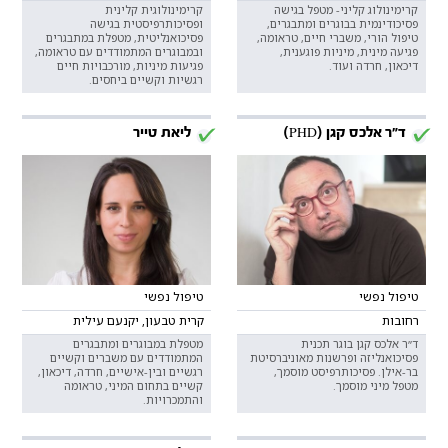
קרימינולוג קליני- מטפל בגישה
קרימינולוגית קלינית
פסיכודינמית בבוגרים ומתבגרים,
ופסיכותרפיסטית בגישה
טיפול הורי, משברי חיים, טראומה,
פסיכואנליטית, מטפלת במתבגרים
פגיעה מינית, מיניות פוגענית,
ובמבוגרים המתמודדים עם טראומה,
דיכאון, חרדה ועוד.
פגיעות מיניות, מורכבויות חיים
רגשיות וקשיים ביחסים.
ד"ר אלכס קגן (PHD)
ליאת טייר
טיפול נפשי
טיפול נפשי
רחובות
קרית טבעון, יקנעם עילית
ד״ר אלכס קגן בוגר תכנית
מטפלת במבוגרים ומתבגרים
פסיכואנליזה ופרשנות מאוניברסיטת
המתמודדים עם משברים וקשיים
בר-אילן. פסיכותרפיסט מוסמך,
רגשיים ובין-אישיים, חרדה, דיכאון,
מטפל מיני מוסמך.
קשיים בתחום המיני, טראומה
והתמכרויות.