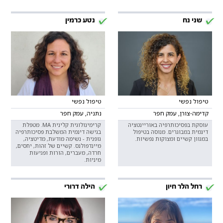
שני נח
נטע כרמין
טיפול נפשי
טיפול נפשי
קדימה-צורן, עמק חפר
נתניה, עמק חפר
עוסקת בפסיכותרפיה באוריינטציה
קרימינולוגית קלינית MA. מטפלת
דינמית במבוגרים. מנוסה בטיפול
בגישה דינמית המשלבת פסיכותרפיה
במגוון קשיים ומצוקות נפשיות.
גופנית - נשימה מודעת, מדיטציה,
מיינדפולנס. קשיים של זהות, יחסים,
חרדה, מעברים, הורות ופגיעות
מיניות.
רחל הלר חיון
הילה דרורי