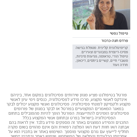
טיפול נפשי
פרדס חנה-כרכור
קרימינולוגית קלינית. מטפלת בגישה
פסיכו-דינמית במבוגרים וצעירים.
טיפול הורי, טראומה, פגיעות מיניות,
משברי חיים, קשיים ביחסים, דיכאון,
חרדה ועוד.
פורטל בטיפולנט מציע מגוון שירותים פסיכולוגים במקום אחד, ביניהם
אינדקס לאנשי מקצוע, מרכז מידע לפסיכולוגיה, כנסים וימי עיון לאנשי
מקצוע ולקסיקון למונחי פסיכולוגיה. פסיכולוגים ואנשי מקצוע יכולים לבקר
במאגר המאמרים המקצועיים בפורטל או לבקר במגוון של פורומים
פסיכולוגים הזמינים להתייעצות. הפורטל הופך להיות מהמובילים בתחום
הפסיכולוגיה בישראל בפרט ובתחום אנשי המקצוע בכלל.
התכנים והמידע המוצגים באתר זה מספקים מידע בלבד. אין לראות בהם
אבחנה ו/או חוות דעת ו/או המלצה רפואית והם אינם מהווים בשום מקרה
תחליף לייעוץ עם גורם מקצועי מוסמך. השימוש באתר או בתכניו הוא על
אחריותו הבלעדית והמלאה של המשתמש. שימוש באתר ובתכניו ייחשב