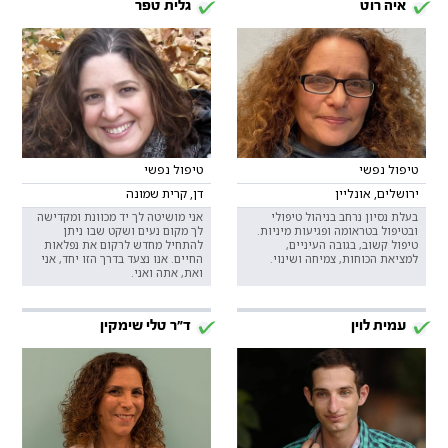
איה רוט
גלית טפר
טיפול נפשי
טיפול נפשי
ירושלים, אונליין
דן, קרית שמונה
בעלת נסיון נרחב בניהול טיפולי
אני מושיטה לך יד מכוונת ומקדישה
ובטיפול בטראומה ופגיעות מיניות.
לך מקום נעים ושקט שבו ניתן
טיפול קשוב, בגובה העיניים,
להתחיל מחדש לרקום את נפלאות
למציאת הכוחות, צמיחה ושינוי.
החיים. אנו נצעד בדרך הזו יחד, אני
ואת, אתה ואני.
עמית לוין
ד"ר טלי שימקין