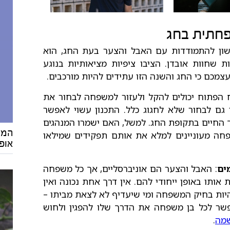
חתית בחג
ון להתמודדות עם האבל והצער בעת החג, הוא
שחוות אובדן. הציבו ציפיות מציאותיות בנוגע
עצמכם כי החג והשנה הזו עתידים להיות מורכבים.
ח הפתוח יכולים להקל ולעזור למשפחה לבחור את
 גם לבחור שלא לחגוג כלל. התכנון עשוי לאפשר
ך החיים בתקופת החג. למשל, האם ישמרו המנהגים
המס
פחה מעוניינים למלא את אותם תפקידים שמילאו
אופ
ים
: האבל והצער הם אוניברסליים, אך כל משפחה
אותו באופן ייחודי להם. אין דרך אחת נכונה ואין
היות בחיק המשפחה ומי שיעדיף לא לצאת מביתו –
שר לכל בן משפחה את הדרך שלו להפגין ולחוש
מה
.