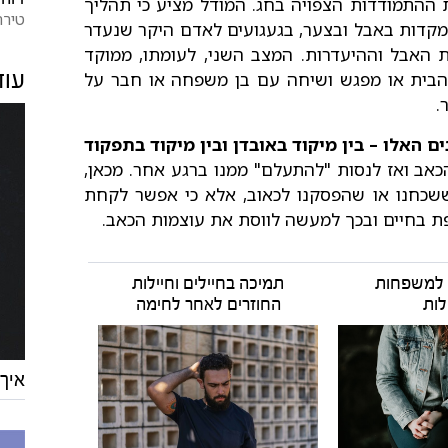
ת ההתמודדות הצפויה בחג. המודל מציע כי תהליך
טירת
תמקדות באבל ובצער, בגעגועים לאדם היקר שנעדר
ת האבל וההיעדרות. המצב השני, לעומתו, ממוקד
ון הבית או מפגש ושיחה עם בן משפחה או חבר על
עוד
.
 האלו – בין מיקוד באובדן ובין מיקוד בתפקוד
כאב ואז לנסות "להתעלם" ממנו ברגע אחר. מכאן,
 ששכחנו או שהפסקנו לכאוב, אלא כי אפשר לקחת
פת בחיים ובכך למעשה לווסת את עוצמות הכאב.
 למשפחות
תמיכה בחיילים וחיילות
לות
החוזרים לאחר לחימה
איך