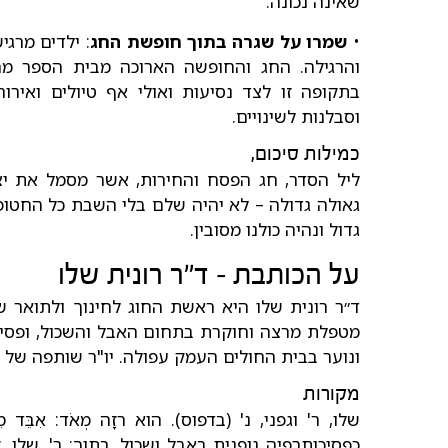
שאינה נכונה.
•
שמרו על שגרה בתוך חופשת החג
: ילדים מרג
והרגילה. החג והחופשה הארוכה מבית הספר מר
בתקופה זו לצד נסיעות ואולי אף טיולים ואירו
וסבלנות לשינויים.
כמילות סיכום,
ליל הסדר, חג הפסח והחירות, אשר מסמל את יצ
גאולה גדולה – לא יהיה שלם בלי השבת כל החטופי
גדול ונהיה כולנו מסובין.
על הכותבת – ד״ר רונית שלו
ד״ר רונית שלו היא ראשת החוג לחינוך ולתואר ש
מטפלת מרצה וחוקרת בתחום האבל והשכול, ופסיכ
ונוער בבית החולים העמק עפולה. יו"ר שותפה של ה
מקורות
שלו, ר' וגפני, נ' (בדפוס). הוא רזָה מְאֹד: אִבֵּד 