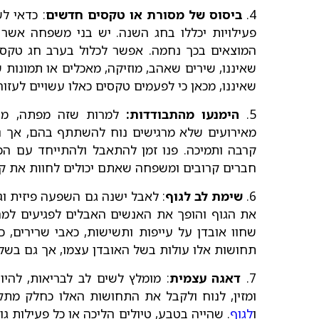
4.
ביסוס של מסורת או טקסים חדשים
: כדאי ל
פעילויות יכללו בחג השנה. יש בני משפחה אש
המוצאים בכך נחמה. אפשר לכלול בערב חג טקס 
שאיננו, שירים שאהב, מוזיקה, מאכלים או תמונות
שאיננו, מכאן כי לפעמים טקסים כאלו עשויים לעזו
5.
הימנעו מהתבודדות:
למרות שזה מפתה, מומ
מאירועים שלא מרגישים נוח להשתתף בהם, אך 
קרבה ותמיכה. פנו זמן להתאבל ולהתייחד עם הכא
חברים קרובים ומשפחה שאתם יכולים לחוות את 
6.
שימת לב לגוף
: לאבל ישנה גם השפעה פיזית וג
את הגוף והופך את האנשים האבלים לפגיעים למח
שחוו אובדן על עייפות ותשישות, כאבי שרירים,
תחושות אלו עולות בשל האובדן עצמו, אך גם בש
7.
דאגה עצמית
: מומלץ לשים לב לבריאות, להיו
ומזין, לנוח ולקבל את התחושות האלו כחלק מתק
ו
לגוף
. שהייה בטבע, טיולים הליכה או כל פעילות ג