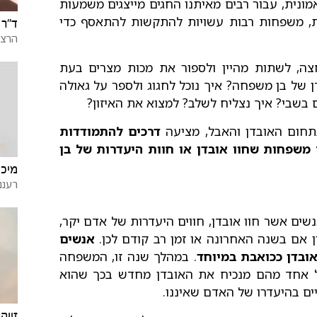
נית, עבור רבים מאיתנו החגים מייצגים משמעות
, משפחות רבות עשויות להתקשות להתאסף כדי
ד"ר 
הרצל
צה, לשתות מהיין ולספור את מכות מצרים בעת
דן של בן משפחה? איך נוכל לחגוג ולספר על גאולה
בשבי? איך נצליח לשלב? למצוא את האיזון?
תחום האובדן והאבל, מציעה
דרכים להתמודדות
משפחות שחוו אובדן או חוות היעדרות של בן
מיכל
רעננ
ים אשר חוו אובדן, חווים היעדרות של אדם יקר,
ין אם בשנה האחרונה או זמן רב קודם לכן.
אנשים
בדן ככואבת במיוחד
. במהלך שנה זו, המשפחה
כל אחד מהם מנכיח את האובדן מחדש בכך שהוא
ם בהיעדרו של האדם שאיננו.
זיוה 