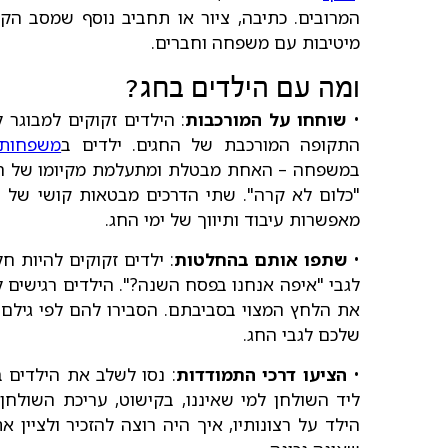
המרובים. כתיבה, ציור או תחביב נוסף שמסב הק
מיטיבות עם משפחה וחברים.
ומה עם הילדים בחג?
•
שוחחו על המורכבות
: הילדים זקוקים למבוגר 
התקופה המורכבת של החגים. ילדים ב
משפחות 
במשפחה – האחת מבטלת ומתעלמת מקיומו של החג ו
"כלום לא קרה". שתי הדרכים מבטאות קושי של ה
מאפשרות עיבוד ותיווך של ימי החג.
•
שתפו אותם בהחלטות
: ילדים זקוקים להיות 
לגבי "איפה אנחנו בפסח השנה?". הילדים רגישים 
את הלחץ המצוי בסביבתם. הסבירו להם לפי גיל
שלכם לגבי החג.
•
הציעו דרכי התמודדות
: נסו לשלב את הילדים ב
ליד השולחן למי שאיננו, בקישוט, עריכת השול
הילד על רצונותיו, איך היה רוצה להזכיר ולציין