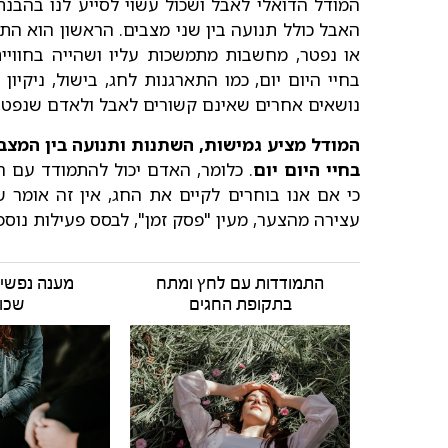
המודל הדואלי לאבל ושכול עשוי לסייע לנו בהבנ
האבל כולל תנועה בין שני מצבים. הראשון הוא ה
או נפטר, מחשבות מתמשכות עליו ושהייה בחוויי
בחיי היום יום, כמו התארגנות לחג, בישול, ניקי
נושאים אחרים שאינם קשורים לאבל ולאדם שנפטר
המודל מציע גמישות, השתנות ותנועה בין המצבים
בחיי היום יום
. כלומר, האדם יכול להתמודד עם ה
כי אם אנו בוחרים לקיים את החג, אין זה אומר
עצירה מהצער, מעין "פסק זמן", לבסס פעילות נוס
התמודדות עם לחץ ומתח
מענה נפשי
בתקופת החגים
שכו