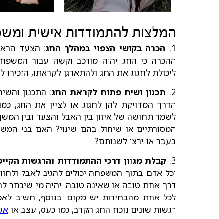
המלצות להתמודדות אישית ומשפ
1.
הכרה בקושי הצפוי במהלך החג
: הצעד הראש
ההכרה כי החג יהיה מורכב וקשה עבור המשפחות 
ליכולת לחגוג את החג ולהתארגן לקראתו, הזכירו ל
2.
תכנון ושיח פתוח לקראת החג
: התכנון והשי
הדרך המדויקת להן לחגוג או לציין את החג, כמו
לשמר תחושה של איזון בין האבל והצער ובין המש
המסורתיים או שיחול בהם שינוי? האם בני המש
בעבר או ירצו לשנותם?
3.
קבלת מגוון דרכי ההתמודדות והרגשות הקיימ
וכל אדם בתוך המשפחה יכולים להגיב לאבל ולחוות 
דרך אחת טובה או שאינה טובה. יהיה מי שיבחר ל
לכל אחת מהבחירות יש מקום. בנוסף, חשוב לאפ
רגשות שונים נוכח החג הקרב, כמו כעס, עצב או
אש