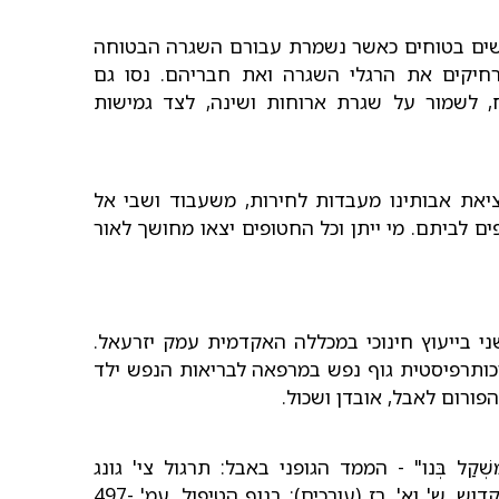
ישים בטוחים כאשר נשמרת עבורם השגרה הבטוחה
חיקים את הרגלי השגרה ואת חבריהם. נסו גם
ח, לשמור על שגרת ארוחות ושינה, לצד גמישות
יאת אבותינו מעבדות לחירות, משעבוד ושבי אל
ם לביתם. מי ייתן וכל החטופים יצאו מחושך לאור
ני בייעוץ חינוכי במכללה האקדמית עמק יזרעאל.
ותרפיסטית גוף נפש במרפאה לבריאות הנפש ילד
פורום לאבל, אובדן ושכול.
מִשְׁקַל בְּנו" - הממד הגופני באבל: תרגול צי' גונג
כפסיכותרפיה גופנית באבל ושכול. בתוך: ר', שלו, קדוש, ש' וא', רז (עורכים): בגוף הטיפול. עמ' 497-