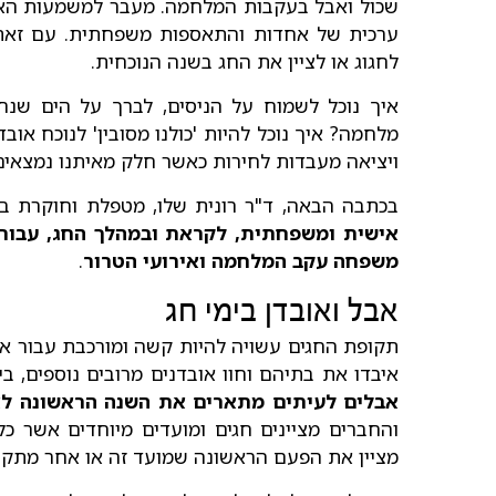
שכול ואבל בעקבות המלחמה. מעבר למשמעות האמו
ערכית של אחדות והתאספות משפחתית. עם זאת
לחגוג או לציין את החג בשנה הנוכחית.
איך נוכל לשמוח על הניסים, לברך על הים שנח
מלחמה? איך נוכל להיות 'כולנו מסובין' לנוכח אוב
ויציאה מעבדות לחירות כאשר חלק מאיתנו נמצאים 
בכתבה הבאה, ד"ר רונית שלו, מטפלת וחוקרת ב
אישית ומשפחתית, לקראת ובמהלך החג, עבור 
משפחה עקב המלחמה ואירועי הטרור
.
אבל ואובדן בימי חג
תקופת החגים עשויה להיות קשה ומורכבת עבור אנש
איבדו את בתיהם וחוו אובדנים מרובים נוספים, ב
אבלים לעיתים מתארים את השנה הראשונה לאו
והחברים מציינים חגים ומועדים מיוחדים אשר 
מציין את הפעם הראשונה שמועד זה או אחר מתקיי