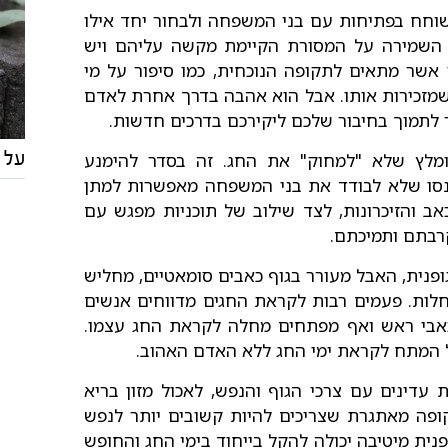
שוחח בפתיחות עם בני המשפחה ולבחור יחד אילו
ר השמירה על המסורת הקיימת מקשה עליהם ויש
אשר מתאים לתקופה הנוכחית, כמו סיפור על מי
 שמזכירות אותו. אבל הוא אהבה בדרך אחרת לאדם
ר לתמוך בחיבור שלכם ליקירכם בדרכים חדשות.
לץ שלא "למחוק" את החג. זה בסדר להימנע
על מ
נסו שלא לבודד את בני המשפחה מאפשרות למתן
ב והזיכרונות, לצד שילוב של תוכניות מפגש עם
קרבתם ותמיכתם.
ופנית, האבל מעורר בגוף כאבים סומאטיים, מחליש
לות. פעמים רבות לקראת החגים מדווחים אנשים
 כאבי ראש ואף מפתחים מחלה לקראת החג עצמו.
ל המתח לקראת ימי החג ללא האדם האהוב.
ת עדינים עם צרכי הגוף והנפש, לאכול מזון בריא
ופה מאתגרת שצריכים להיות קשובים יותר לנפש
ופנית מיטיבה יכולה להקל בייחוד בימי החג והחופש