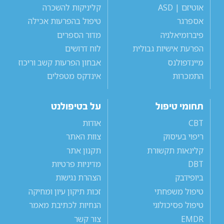
אוטיזם | ASD
קליניקות להשכרה
אספרגר
טיפול בהפרעות אכילה
פיברומיאלגיה
מדור הספרים
הפרעת אישיות גבולית
לוח דרושים
מיינדפולנס
אבחון הפרעות קשב וריכוז
התמכרות
אינדקס מטפלים
תחומי טיפול
על בטיפולנט
CBT
אודות
ריפוי בעיסוק
צוות האתר
קלינאות תקשורת
תקנון אתר
DBT
מדיניות פרטיות
ביופידבק
הצהרת נגישות
טיפול משפחתי
זכות תיקון עיון ומחיקה
טיפול פסיכולוגי
הנחיות לכתיבת מאמר
EMDR
צור קשר