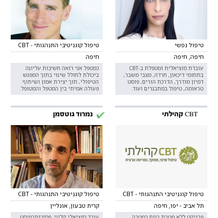
טיפול נפשי
טיפול קוגניטיבי התנהגותי - CBT
חיפה, חיפה
חיפה
עובדת סוציאלית ומטפלת ב-CBT
כמטפל אני רואה חשיבות עליונה
בתחומי דיכאון, חרדה, מצבי משבר,
ביכולת לחולל שינוי בתוך המפגש
דמיון מודרך, הדרכת הורים, פוסט
הטיפולי, תוך יצירת אמון ושיתוף
טראומה, טיפול במתבגרים ועוד.
פעולה אמיתי בין המטפל והמטופל.
CBT קהילתי
נמרוד גוטסמן
טיפול קוגניטיבי התנהגותי - CBT
טיפול קוגניטיבי התנהגותי - CBT
תל אביב - יפו, חיפה
קרית טבעון, אונליין
פרויקט ללא מטרת רווח במטרה
עובד סוציאלי קליני, פסיכותרפיסט