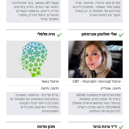
מקיים קשר טיפולי, שיתופי, מכיל,
מטפל CBT מוסמך, בוגר פסיכולוגיה
קשוב מאד ואמפטי, המתכוון לדרכם
ותואר שני בעו״ס, ניסיון בשיקום,
וצרכיהם של המטופל.ת, הן בטווח
חרדה, דיכאון, טראומה וקשרים
הקצר והן לטווח הארוך
פוגעניים. טיפול מדויק, מחקרי
וממוקד שינוי.
שלי סולומון אברמסון
מיה פלפלי
טיפול קוגניטיבי התנהגותי - CBT
טיפול נפשי
חיפה, אונליין
חיפה, חיפה
פסיכותרפיסטית מוסמכת (MSW)
עו"ס קלינית - טראומה. מאמינה
בעלת 19 שנות ניסיון, מתמחה
בהתבוננות משותפת עם המטופל על
בטיפול רגשי מותאם אישית המשלב
הצרכים הייחודיים לו והכוונה
CBT,EMDR וגישה פסיכו-דינמית
בתהליכי השיקום, מתן כלים
לקידום צמיחה והחלמה.
ואסטרטגיות.
ד"ר עינת ברגר
מכון מרווה