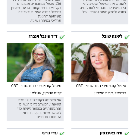
להנגיש את הטיפול הפסיכולוגי
Cbt. מטפל במתבגרים ומבוגרים
הקוגניטיבי-התנהגותי לאוכלוסיה
בקליניקה הממוקמת בטבעון. מאמין
רחבה ולספק מענה טיפולי יעיל.
בטיפול בגובה העניים ובעבודה
משותפת להנעת
תהליכי צמיחה ושינוי.
ליאנה שובל
ד"ר עינבל וינברג
טיפול קוגניטיבי התנהגותי - CBT
טיפול קוגניטיבי התנהגותי - CBT
כרמיאל, קרית מוצקין
קרית מוצקין, אונליין
אני מאמינה בקשר טיפולי נוכח
ואמפתי, המשלב כלים רגשיים
והתנהגותיים במספר גישות כדי
לאפשר שינוי, הקלה, וחיזוק
הכוחות הפנימיים
ורה באיננסון
עדי גו"ש