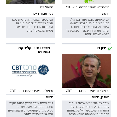
טיפול קוגניטיבי התנהגותי - CBT
טיפול זוגי
חיפה
כפר תבור, חיפה
אני מאמינה שבכל אחד, בכל גיל,
אני מטפלת בקליניקה פרטית בכפר
טמונים כוחות רבים ובכדי להשיג
תבור בזוגות ומשפחות, פוגשת
שינוי, על המטופל לבחון מחדש
הורים גם להדרכות הורים בעלת
ולתקן את הדרך שבה חושב ובעיקר
ניסיון גם בטיפול בזום.
מפרש מצבים שונים.
ירון זיו
מרכז CBT - קליניקת
מומחים
טיפול קוגניטיבי התנהגותי - CBT
טיפול קוגניטיבי התנהגותי - CBT
רמת גן, חיפה
חיפה
עוסק בטיפול זוגי מערכתי בייחוד
לנגד עינינו עומד הרצון להוות מקום
לזוגות בפרק ב' בחיים, עובד עם
מרכזי ותומך המספק טיפולים
זוגות חרדים כמטפל חילוני. בתחום
פסיכולוגיים קוגניטיביים התנהגותיים
ההתנהגותי מתמחה בנושא חרדת
הנחשבים יעילים ביותר.