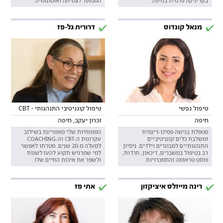
בקליניקה פרטית בחיפה.
המטופל לצמיחה ואוטונומיה.
מנאל קונדוס
דרורית גל-פז
טיפול נפשי
טיפול קוגניטיבי התנהגותי - CBT
חיפה
זכרון יעקב, חיפה
מטפלת בגישה פסיכו-דינמית
המומחיות שלי מאופיינת בשילוב
ומשלבת כלים קוגניטיביים
עקרונות ה-CBT וה-COACHING
התנהגותיים למבוגרים וילדים. ניסיון
למעלה מ-20 שנים. מטרתו לאפשר
רב בטיפול במשברים, דיכאון, חרדות,
למי שמרגיש תקוע להעז לשנות
פוסט טראומה והתמכרויות
ולשפר את איכות החיים שלו.
רינה מייזלס איציקזון
אתי פז