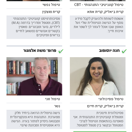
טיפול קוגניטיבי התנהגותי - CBT
טיפול נפשי
קרית ביאליק, קרית אתא
קרית מוצקין
אשמח לשוחח ולהעניק לקבל מידע
פסיכותרפיסט קוגניטיבי התנהגותי
נוסף על הגישה הטיפולית שלי ועל
(CBT), ומטפל ומדריך בדרמה (M.A)
האופן שבו אוכל לעזור לך לשפר את
לילדים, נוער ומבוגרים. מאמין
איכות חייך.
בקשרים אנושיים כמשאב לחיים
בריאים ומיטיבים
חנה יוסופוב
פרופ' משה אלמגור
טיפול פסיכולוגי
טיפול זוגי
קרית ביאליק, קרית חיים
נשר
פסיכולוגית חינוכית
גישה טיפולית הרואה ביחיד חלק
ומטפלת קוגניטיבית התנהגותית. אני
ממערכת. התנהגות היא פונקציונלית
מאמינה בהתאמת הטיפול לצרכי
ומבטאה ניסיון לפתור בעיה. הגישה
המטופל ובקשר בין מטפל למטופל.
היא אופטימית ומכוונת שינוי.