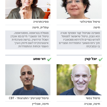
טיפול פסיכולוגי
פסיכותרפיה
חיפה
עתלית, חיפה
מאמינה שטיפול קצר וממוקד מטרה
מטפלת בטראומה, פוסטראומה,
הוא הנכון, טיפול שיאפשר למטופל
טיפול זוגי ומשברי חיים כמו אובדן
לפרוש כנפיים ולהירפא ממכאוביו
ושכול וגירושין, בגישה מערכתית
תוך גיוס משאבי התמודדות המצויים
אינטגרטיבית לשם חיזוק הערך
בו ובסביבתו.
העצמי וכוחות ההתמודדות.
יובל קורן
דור שמע
טיפול נפשי
טיפול קוגניטיבי התנהגותי - CBT
חיפה, שכניה
חיפה, אונליין