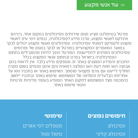
<< עוד אנשי מקצוע
פורטל בטיפולנט מציע מגוון שירותים פסיכולוגים במקום אחד, ביניהם
אינדקס לאנשי מקצוע, מרכז מידע לפסיכולוגיה, כנסים וימי עיון לאנשי
מקצוע ולקסיקון למונחי פסיכולוגיה. פסיכולוגים ואנשי מקצוע יכולים לבקר
במאגר המאמרים המקצועיים בפורטל או לבקר במגוון של פורומים
פסיכולוגים הזמינים להתייעצות. הפורטל הופך להיות מהמובילים בתחום
הפסיכולוגיה בישראל בפרט ובתחום אנשי המקצוע בכלל.
התכנים והמידע המוצגים באתר זה מספקים מידע בלבד. אין לראות בהם
אבחנה ו/או חוות דעת ו/או המלצה רפואית והם אינם מהווים בשום מקרה
תחליף לייעוץ עם גורם מקצועי מוסמך. השימוש באתר או בתכניו הוא על
אחריותו הבלעדית והמלאה של המשתמש. שימוש באתר ובתכניו ייחשב
כהסכמה מצד המשתמש לתקנון האתר המופיע בעמוד מדיניות פרטיות
ותנאי שימוש באתר.
חיפושים נפוצים
שימושי
פסיכולוג
מטפלים לפי אזורים
פסיכולוג קליני
טיפול מוזל