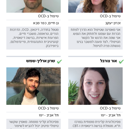
טיפול ב-OCD
טיפול ב-OCD
זכרון יעקב
גן חיים, כפר סבא
אני מאמינה שטיפול הוא הדרך לפתח
מטפל בחרדה, דיכאון, OCD, הדרכות
הכרות עם עצמנו ולתחזק את הנפש.
הורים, טראומה, משברי חיים,
אני שמה את הדגש על הקשר
הפרעות אישיות, בגישה דינאמית,
הטיפולי, לצד מענה למשבר בגינו
קוגניטיבית התנהגותית, מיינדפולנס,
נעשתה פניה לטיפול.
ביופידבק.
אור צורבל
שרון ארליך-שמש
טיפול ב-OCD
טיפול ב-OCD
תל אביב - יפו
תל אביב - יפו
פסיכולוגית קלינית מומחית במרכז
פסיכולוג קליני מומחה. מאמין שקשר
ת"א, מטפלת בגישה דינאמית ו-CBT.
טיפולי מיטיב יכול להביא לשיפור