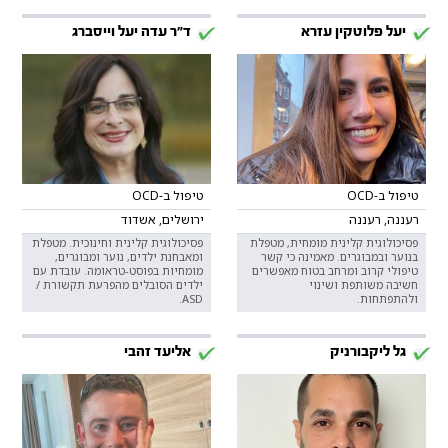
יעל פלוטקין עזרא
ד"ר עדה יעל וייסברג
טיפול ב-OCD
טיפול ב-OCD
רעננה, רעננה
ירושלים, אשדוד
פסיכולוגית קלינית מומחית, מטפלת
פסיכולוגית קלינית וחינוכית. מטפלת
בנוער ובמבוגרים. מאמינה כי קשר
ומאבחנת ילדים, נוער ומבוגרים,
טיפולי קרוב ומרחב בטוח מאפשרים
מומחיות בפוסט-טראומה. עובדת עם
חשיבה משותפת ושינוי
ילדים הסובלים מהפרעת תקשורת /
ולהתפתחות.
ASD.
גל ליקבורניק
אליעד זהבי