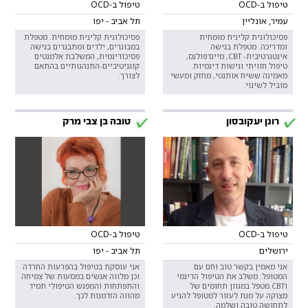
טיפול ב-OCD
טיפול ב-OCD
עמיר, אונליין
תל אביב - יפו
פסיכולוגית קלינית מומחית
פסיכולוגית קלינית מומחית. מטפלת
ומדריכה. מטפלת בגישה
במבוגרים, ילדים ומתבגרים בגישה
אינטגרטיבית- CBT, מיינדפולנס,
פסיכודינמית, המשלבת אלמנטים
טיפול חוויתי וגישות דינמיות.
קוגניטיביים-התנהגותיים בהתאם
מאמינה ששיח אותנטי, מחזק ומעשי
לצורך.
מוביל לשינוי.
רונן יעקובסון
טובה בן צבי מרק
טיפול ב-OCD
טיפול ב-OCD
ירושלים
תל אביב - יפו
אני מאמין בקשר טוב וחם עם
אני עוסקת בטיפול בהפרעות החרדה
המטופל. משלב את הטיפול הדינמי
וכן מלווה אנשים במסעות של צמיחה
וCBT.מטפל במגוון תחומים של
והתפתחות והמפגש הטיפולי תמיד
מצוקה על מנת לעזור למטופל להגיע
מהווה הזדמנות לכך.
לתחושה טובה ושלמה.