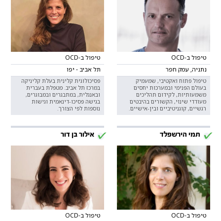
טיפול ב-OCD
טיפול ב-OCD
נתניה, עמק חפר
תל אביב - יפו
טיפול פתוח ואקטיבי, שמעמיק
פסיכולוגית קלינית בעלת קליניקה
בעולם הפנימי ובמערכות יחסים
במרכז תל אביב. מטפלת בעברית
משמעותיות, לקידום תהליכים
ובאנגלית, במתבגרים ובמבוגרים,
מעודדי שינוי, הקשורים בהיבטים
בגישה פסיכו-דינאמית וגישות
רגשיים, קוגניטיביים ובין-אישיים.
נוספות לפי הצורך.
תמי הירשפלד
אילור בן דור
טיפול ב-OCD
טיפול ב-OCD