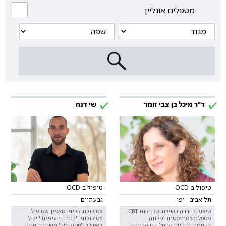
מטפלים אונליין
ד"ר מיכל בן צבי זומר
שי דנה
טיפול ב-OCD
טיפול ב-OCD
תל אביב - יפו
גבעתיים
טיפול בחרדה בשילוב טכניקות CBT .
פסיכולוג קליני. מאמין שטיפול
מטפלת פמיניסטית ומלווה
פסיכולוגי ''בגובה העיניים'' יכול
בהתמודדות עם קונפליקט קריירה
לאפשר ''פסק זמן'' משיגרת חיינו