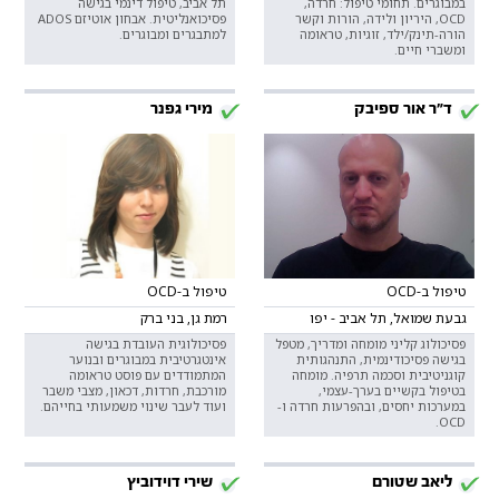
במבוגרים. תחומי טיפול: חרדה,
תל אביב, טיפול דינמי בגישה
OCD, היריון ולידה, הורות וקשר
פסיכואנליטית. אבחון אוטיזם ADOS
הורה-תינק/ילד, זוגיות, טראומה
למתבגרים ומבוגרים.
ומשברי חיים.
ד"ר אור ספיבק
מירי גפנר
טיפול ב-OCD
טיפול ב-OCD
גבעת שמואל, תל אביב - יפו
רמת גן, בני ברק
פסיכולוג קליני מומחה ומדריך, מטפל
פסיכולוגית העובדת בגישה
בגישה פסיכודינמית, התנהגותית
אינטגרטיבית במבוגרים ובנוער
קוגניטיבית וסכמה תרפיה. מומחה
המתמודדים עם פוסט טראומה
בטיפול בקשיים בערך-עצמי,
מורכבת, חרדות, דכאון, מצבי משבר
במערכות יחסים, ובהפרעות חרדה ו-
ועוד לעבר שינוי משמעותי בחייהם.
OCD.
ליאב שטורם
שירי דוידוביץ