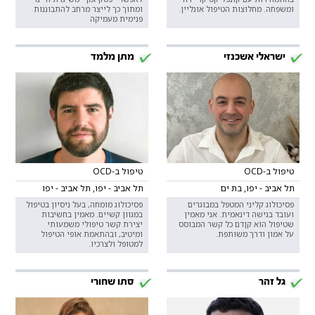
ומשפחה. מחלוצות הטיפול אונליין.
ומתוך כך לייצר מרחב להתבוננות
פנימית מעמיקה
ישראלי אשכנזי
מתן מלמד
טיפול ב-OCD
טיפול ב-OCD
תל אביב - יפו, בת ים
תל אביב - יפו, תל אביב - יפו
פסיכולוג קליני המטפל במבוגרים
פסיכולוג מומחה, בעל ניסיון בטיפול
ועובד בגישה דינאמית. אני מאמין
במגוון קשיים. מאמין בחשיבות
שטיפול הוא קןדם כל קשר המבוסס
יצירת קשר טיפולי משמעותי
על אמון ודרך משותפת.
ומיטיב, ובהתאמת אופי הטיפול
למטופל ולצרכיו.
גל זהר
סתו שחורי