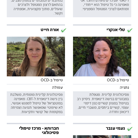
דינאמי עם כלים מעולם הCBT. אני
במתבגרים ובמבוגרים במגוון מצבים,
מאמינה כי כל טיפול הוא ייחודי,
בהתאם לרצון המטופל ולצרכים
ומותאם לצרכי המטופל הספציפי.
שעולים, מתוך מקצועית, אמפתיה
וקשר.
טלי אנקרי
אורה חייט
טיפול ב-OCD
טיפול ב-OCD
נתניה
עפולה
פסיכולוגית קלינית. מטפלת
פסיכולוגית קלינית מומחית, משלבת
במבוגרים בגישה דינאמית. ניסיון רב
בין גישה דינאמית ל-CBT. מאמינה
בטיפול במגוון קשיים כגון דימוי
בפוטנציאל של טיפול למפגש אנושי,
עצמי, קשיים ביחסים, משברי חיים,
לא שיפוטי שמאפשר תנועה וצמיחה
דיכאון וחרדה.
במקומות של קושי ותקיעות.
נעמי ענבר
חברותא - מרכז טיפולי
פסיכולוגי