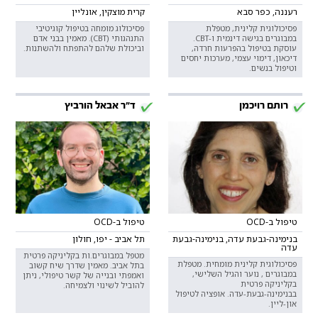
רעננה, כפר סבא
קרית מוצקין, אונליין
פסיכולוגית קלינית, מטפלת
פסיכולוג מומחה בטיפול קוגיטיבי
במבוגרים בגישה דינמית ו-CBT.
התנהגותי (CBT). מאמין בבני אדם
עוסקת בטיפול בהפרעות חרדה,
וביכולת שלהם להתפתח ולהשתנות.
דיכאון, דימוי עצמי, מערכות יחסים
וטיפול בנשים.
רותם רויכמן
ד"ר אבאל הורביץ
טיפול ב-OCD
טיפול ב-OCD
בנימינה-גבעת עדה, בנימינה-גבעת
תל אביב - יפו, חולון
עדה
מטפל במבוגרים.ות בקליניקה פרטית
פסיכולוגית קלינית מומחית. מטפלת
בתל אביב. מאמין שדרך שיח קשוב
במבוגרים , נוער והגיל השלישי,
ואמפתי ובנייה של קשר טיפולי, ניתן
בקליניקה פרטית
להוביל לשינוי ולצמיחה.
בבנימינה-גבעת-עדה. אופציה לטיפול
און-ליין.