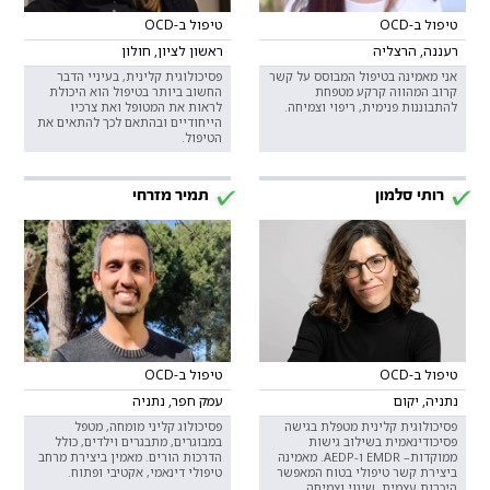
טיפול ב-OCD
טיפול ב-OCD
רעננה, הרצליה
ראשון לציון, חולון
אני מאמינה בטיפול המבוסס על קשר
פסיכולוגית קלינית, בעיניי הדבר
קרוב המהווה קרקע מטפחת
החשוב ביותר בטיפול הוא היכולת
להתבוננות פנימית, ריפוי וצמיחה.
לראות את המטופל ואת צרכיו
הייחודיים ובהתאם לכך להתאים את
הטיפול.
רותי סלמון
תמיר מזרחי
טיפול ב-OCD
טיפול ב-OCD
נתניה, יקום
עמק חפר, נתניה
פסיכולוגית קלינית מטפלת בגישה
פסיכולוג קליני מומחה, מטפל
פסיכודינאמית בשילוב גישות
במבוגרים, מתבגרים וילדים, כולל
ממוקדות– EMDR ו-AEDP. מאמינה
הדרכות הורים. מאמין ביצירת מרחב
ביצירת קשר טיפולי בטוח המאפשר
טיפולי דינאמי, אקטיבי ופתוח.
היכרות עצמית, שינוי וצמיחה.