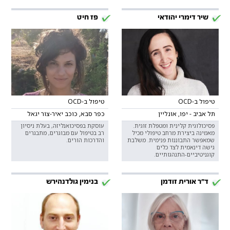
שיר דימרי יהודאי
פז חיט
טיפול ב-OCD
טיפול ב-OCD
תל אביב - יפו, אונליין
כפר סבא, כוכב יאיר-צור יגאל
פסיכולוגית קלינית ומטפלת זוגית.
עוסקת בפסיכואנליזה, בעלת ניסיון
מאמינה ביצירת מרחב טיפולי מכיל
רב בטיפול עם מבוגרים, מתבגרים
שמאפשר התבוננות פנימית. משלבת
והדרכות הורים.
גישה דינאמית לצד כלים
קוגניטיביים-התנהגותיים.
ד"ר אורית זודמן
בנימין גולדנהירש