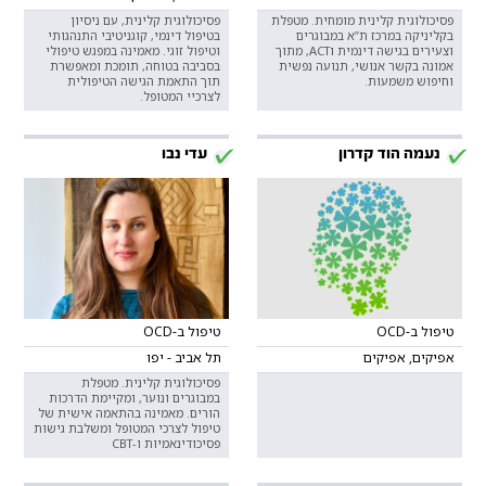
פסיכולוגית קלינית מומחית. מטפלת
פסיכולוגית קלינית, עם ניסיון
בקליניקה במרכז ת”א במבוגרים
בטיפול דינמי, קוגניטיבי התנהגותי
וצעירים בגישה דינמית וACT, מתוך
וטיפול זוגי. מאמינה במפגש טיפולי
אמונה בקשר אנושי, תנועה נפשית
בסביבה בטוחה, תומכת ומאפשרת
וחיפוש משמעות.
תוך התאמת הגישה הטיפולית
לצרכיי המטופל.
נעמה הוד קדרון
עדי נבו
טיפול ב-OCD
טיפול ב-OCD
אפיקים, אפיקים
תל אביב - יפו
פסיכולוגית קלינית. מטפלת
במבוגרים ונוער, ומקיימת הדרכות
הורים. מאמינה בהתאמה אישית של
טיפול לצרכי המטופל ומשלבת גישות
פסיכודינאמיות ו-CBT