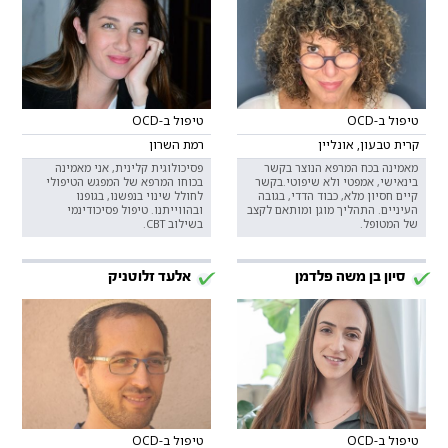
טיפול ב-OCD
טיפול ב-OCD
קרית טבעון, אונליין
רמת השרון
מאמינה בכח המרפא הנוצר בקשר
פסיכולוגית קלינית, אני מאמינה
בינאישי, אמפטי ולא שיפוטי.בקשר
בכוחו המרפא של המפגש הטיפולי
קיים חסיון מלא, כבוד הדדי, בגובה
לחולל שינוי בנפשנו, בגופנו
העיניים. התהליך מוגן ומותאם לקצב
ובהווייתנו. טיפול פסיכודינמי
של המטופל.
בשילוב CBT.
סיון בן משה פלדמן
אלעד זלוטניק
טיפול ב-OCD
טיפול ב-OCD