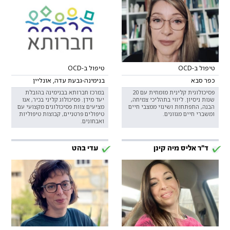
טיפול ב-OCD
טיפול ב-OCD
כפר סבא
בנימינה-גבעת עדה, אונליין
פסיכולוגית קלינית מומחית עם 20
במרכז חברותא בבנימינה בהובלת
שנות ניסיון. ליווי בתהליכי צמיחה,
יעד מידן. פסיכולוג קליני בכיר, אנו
הבנה, התפתחות ושינוי ממצבי חיים
מציעים צוות פסיכולוגים מקצועי עם
ומשברי חיים מגוונים.
טיפולים פרטניים, קבוצות טיפוליות
ואבחונים.
ד״ר אליס מיה קינן
עדי בהט