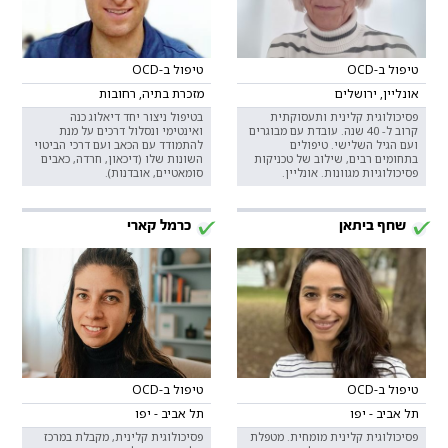
טיפול ב-OCD
טיפול ב-OCD
אונליין, ירושלים
מזכרת בתיה, רחובות
פסיכולוגית קלינית ותעסוקתית
בטיפול ניצור יחד דיאלוג כנה
קרוב ל- 40 שנה. עובדת עם מבוגרים
ואינטימי ונסלול דרכים על מנת
ועם הגיל השלישי. טיפולים
להתמודד עם הכאב ועם דרכי הביטוי
בתחומים רבים, שילוב של טכניקות
השונות שלו (דיכאון, חרדה, כאבים
פסיכולוגיות מגוונות. אונליין.
סומאטיים, אובדנות).
שחף ביתאן
כרמל קארי
טיפול ב-OCD
טיפול ב-OCD
תל אביב - יפו
תל אביב - יפו
פסיכולוגית קלינית מומחית. מטפלת
פסיכולוגית קלינית, מקבלת במרכז