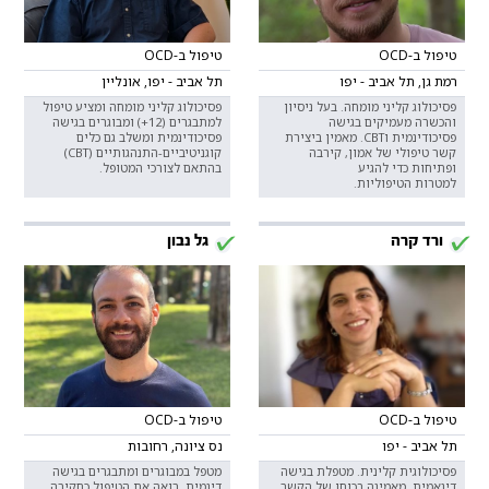
טיפול ב-OCD
טיפול ב-OCD
רמת גן, תל אביב - יפו
תל אביב - יפו, אונליין
פסיכולוג קליני מומחה. בעל ניסיון
פסיכולוג קליני מומחה ומציע טיפול
והכשרה מעמיקים בגישה
למתבגרים (12+) ומבוגרים בגישה
פסיכודינמית וCBT. מאמין ביצירת
פסיכודינמית ומשלב גם כלים
קשר טיפולי של אמון, קירבה
קוגניטיביים-התנהגותיים (CBT)
ופתיחות כדי להגיע
בהתאם לצורכי המטופל.
למטרות הטיפוליות.
ורד קרה
גל נבון
טיפול ב-OCD
טיפול ב-OCD
תל אביב - יפו
נס ציונה, רחובות
פסיכולוגית קלינית. מטפלת בגישה
מטפל במבוגרים ומתבגרים בגישה
דינאמית. מאמינה בכוחו של הקשר
דינמית, רואה את הטיפול כחקירה