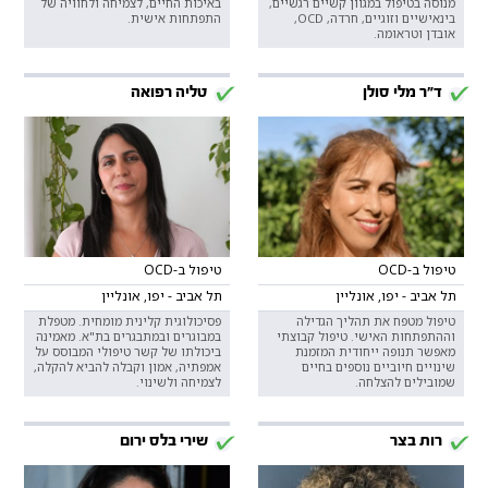
מנוסה בטיפול במגוון קשיים רגשיים,
באיכות החיים, לצמיחה ולחוויה של
בינאישיים וזוגיים, חרדה, OCD,
התפתחות אישית.
אובדן וטראומה.
ד"ר מלי סולן
טליה רפואה
טיפול ב-OCD
טיפול ב-OCD
תל אביב - יפו, אונליין
תל אביב - יפו, אונליין
טיפול מטפח את תהליך הגדילה
פסיכולוגית קלינית מומחית. מטפלת
וההתפתחות האישי. טיפול קבוצתי
במבוגרים ובמתבגרים בת"א. מאמינה
מאפשר תנופה ייחודית המזמנת
ביכולתו של קשר טיפולי המבוסס על
שינויים חיוביים נוספים בחיים
אמפתיה, אמון וקבלה להביא להקלה,
שמובילים להצלחה.
לצמיחה ולשינוי.
רות בצר
שירי בלס ירום