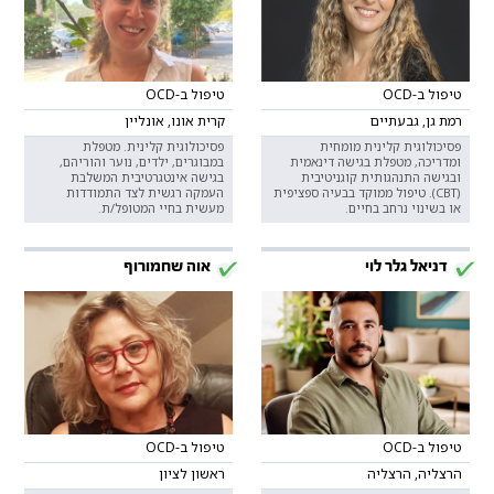
טיפול ב-OCD
טיפול ב-OCD
רמת גן, גבעתיים
קרית אונו, אונליין
פסיכולוגית קלינית מומחית
פסיכולוגית קלינית. מטפלת
ומדריכה, מטפלת בגישה דינאמית
במבוגרים, ילדים, נוער והוריהם,
ובגישה התנהגותית קוגניטיבית
בגישה אינטגרטיבית המשלבת
(CBT). טיפול ממוקד בבעיה ספציפית
העמקה רגשית לצד התמודדות
או בשינוי נרחב בחיים.
מעשית בחיי המטופל/ת.
דניאל גלר לוי
אוה שחמורוף
טיפול ב-OCD
טיפול ב-OCD
הרצליה, הרצליה
ראשון לציון