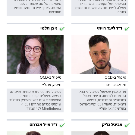
הטיפולי, של הקשבה רגישה, דקה,
מעמיקה של מה שמתחת לפני
פעילה לייצר תנועה נפשית ותחושת
השטח, לצורך יצירת תנועה נפשית
רווחה.
מחודשת.
ד"ר ליעד רוימי
ניצן תלמי
טיפול ב-OCD
טיפול ב-OCD
תל אביב - יפו
חיפה, אונליין
אני מאמין שטיפול פסיכולוגי הוא
פסיכולוגית קלינית מומחית. מאמינה
הזדמנות לצמיחה וריפוי. מטפל
בגישה טיפולית קרובת חוויה
במבוגרים ומתבגרים, בגישה
המאפשרת שיח רגשי מעמיק בשילוב
דינאמית, טיפול CBT ומיינדפולנס.
שימוש בכלים מתחום CBT ו-
בקליניקה או אונליין.
Mindfulness לפי הצורך.
אביגיל גליק
ד"ר אייל אברהם