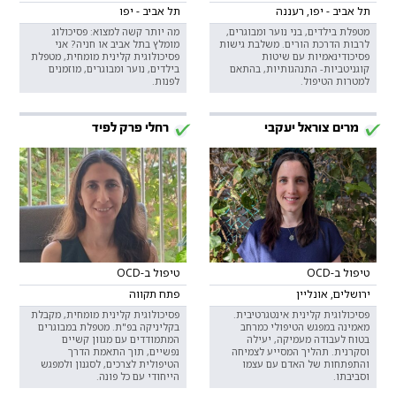
תל אביב - יפו, רעננה
תל אביב - יפו
מטפלת בילדים, בני נוער ומבוגרים,
מה יותר קשה למצוא: פסיכולוג
לרבות הדרכת הורים. משלבת גישות
מומלץ בתל אביב או חניה? אני
פסיכודינאמיות עם שיטות
פסיכולוגית קלינית מומחית, מטפלת
קוגניטביות- התנהגותיות, בהתאם
בילדים, נוער ומבוגרים, מוזמנים
למטרות הטיפול.
לפנות.
מרים צוראל יעקבי
רחלי פרק לפיד
טיפול ב-OCD
טיפול ב-OCD
ירושלים, אונליין
פתח תקווה
פסיכולוגית קלינית אינטגרטיבית.
פסיכולוגית קלינית מומחית, מקבלת
מאמינה במפגש הטיפולי כמרחב
בקליניקה בפ"ת. מטפלת במבוגרים
בטוח לעבודה מעמיקה, יעילה
המתמודדים עם מגוון קשיים
וסקרנית. תהליך המסייע לצמיחה
נפשיים, תוך התאמת הדרך
והתפתחות של האדם עם עצמו
הטיפולית לצרכים, לסגנון ולמפגש
וסביבתו.
הייחודי עם כל פונה.