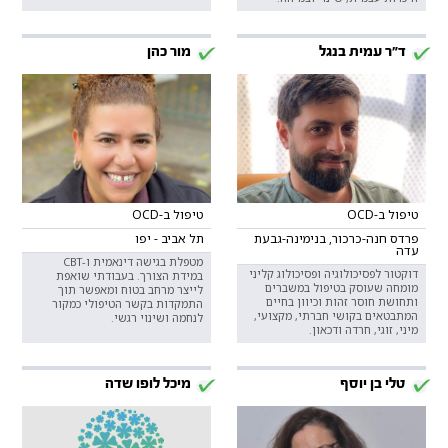
ד"ר עמית בנגל
מור כהן
טיפול ב-OCD
טיפול ב-OCD
פרדס חנה-כרכור, בנימינה-גבעת
תל אביב - יפו
עדה
מטפלת בגישה דינאמית ו-CBT
דוקטור לפסיכולוגיה ופסיכולוג קליני
במידת הצורך. בעבודתי שואפת
מומחה שעוסק בטיפול במשברים
לייצר מרחב בטוח ומאפשר תוך
ותחושת חוסר זהות וכיוון בחיים
התמקדות בקשר הטיפולי כמקור
המתבטאים בקושי חברתי, מקצועי,
לנחמה ושינוי רגשי.
מיני, זוגי, חרדה ודכאון.
טלי בן יוסף
מיכל לופו שדה