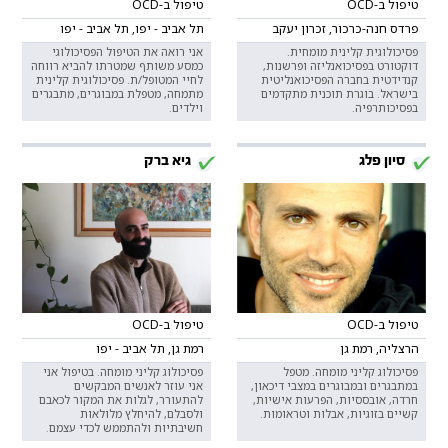
טיפול ב-OCD
טיפול ב-OCD
פרדס חנה-כרכור, זכרון יעקב
תל אביב - יפו, תל אביב - יפו
פסיכולוגית קלינית מומחית.
אני רואה את הטיפול הפסיכולוגי
דוקטורט בפסיכואנליזה ופרשנות,
כמסע משותף שמטרתו להביא רווחה
קנדידטית בחברה הפסיכואנליטית
לחיי המטופל/ת. פסיכולוגית קלינית
בישראל. בוגרת תוכנית מתקדמים
מתמחה, מטפלת במבוגרים, מתבגרים
בפסיכותרפיה.
וילדים.
סיון פלג
גיא ברק
טיפול ב-OCD
טיפול ב-OCD
הרצליה, רמת גן
רמת גן, תל אביב - יפו
פסיכולוג קליני מומחה. מטפל
פסיכולוג קליני מומחה. בטיפול אני
במתבגרים ובמבוגרים במצבי דיכאון,
אני עוזר לאנשים המבקשים
חרדה, אובססיות, הפרעות אישיות,
להתעורר, לגלות את המקור לכאבם
קשיים בזוגיות, אבלות וטראומות.
ולסבלם, להיחלץ מלולאות
חשיבתיות ולהתממש לכדי עצמם.