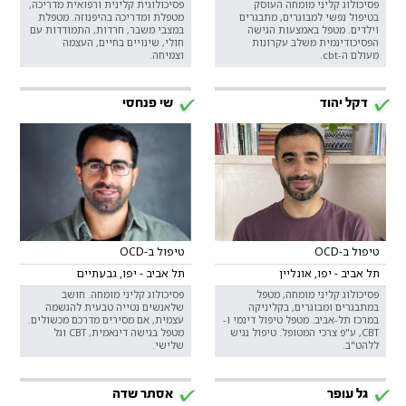
פסיכולוג קליני מומחה העוסק
פסיכולוגית קלינית ורפואית מדריכה,
בטיפול נפשי למבוגרים, מתבגרים
מטפלת ומדריכה בהיפנוזה. מטפלת
וילדים. מטפל באמצעות הגישה
במצבי משבר, חרדות, התמודדות עם
הפסיכודינמית משלב עקרונות
חולי, שינויים בחיים, העצמה
מעולם ה-cbt.
וצמיחה.
דקל יהוד
שי פנחסי
טיפול ב-OCD
טיפול ב-OCD
תל אביב - יפו, אונליין
תל אביב - יפו, גבעתיים
פסיכולוג קליני מומחה, מטפל
פסיכולוג קליני מומחה. חושב
במתבגרים ומבוגרים, בקליניקה
שלאנשים נטייה טבעית להגשמה
במרכז תל-אביב. מטפל טיפול דינמי ו-
עצמית, אם מסירים מדרכם מכשולים.
CBT, ע"פ צרכי המטופל. טיפול נגיש
מטפל בגישה דינאמית, CBT וגל
ללהט"ב.
שלישי.
גל עופר
אסתר שדה