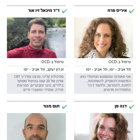
איריס פרח
ד"ר מיכאל זיו אור
טיפול ב-OCD
טיפול ב-OCD
תל אביב - יפו, תל אביב - יפו
זכרון יעקב, תל אביב - יפו
אני מאמינה שהמפגש הטיפולי הוא
פסיכולוג קליני, מרצה ומדריך CBT.
הזדמנות להעמיק, להשתהות,
נסיון של 20 שנה בטיפול ממוקד
לחוות, להתרחב, וללמוד דרכי
בילדים, נוער ומבוגרים. הפרעות
התמודדות חדשים.
חרדה, אוסידי ומשברי חיים.
דנה פן
תום מנור