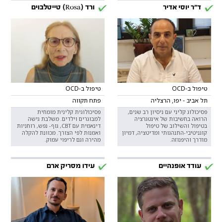
ד"ר יוסי אדיר
ורד (Rosa) טייטלבוים
טיפול ב-OCD
טיפול ב-OCD
תל אביב - יפו, הרצליה
פתח תקווה
פסיכולוג קליני עם ניסיון רב שנים,
פסיכולוגית קלינית מומחית
הרואה בחשיבות של אינטגרציה
למבוגרים וילדים. משלבת גישה
בטיפול והשילוב של טיפול
דינאמית עם CBT, גוף- נפש, רוחניות
קוגניטיבי-התנהגותי ומדיטציה, דמיון
ואמנות לפי הצורך. מכוונת להקלה
מודרך והיפנוזה.
מהירה וגם לריפוי עמוק.
עודד אופנהיים
עידו מסריק ארם