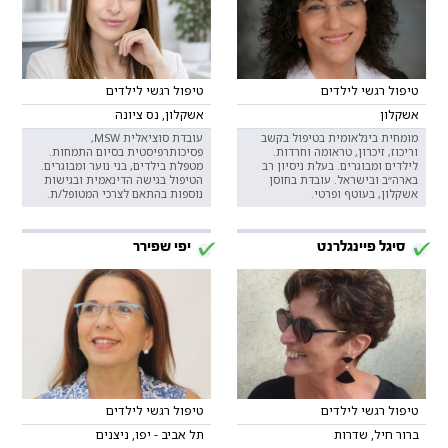
טיפול רגשי לילדים
טיפול רגשי לילדים
אשקלון
אשקלון, נס ציונה
מומחית בינלאומית בטיפול בקשב
עובדת סוציאלית MSW,
וריכוז, זיכרון, טראומה וחרדות.
פסיכותרפיסטית בסיום התמחות.
לילדים ומבוגרים. בעלת ניסיון רב
מטפלת בילדים, בני נוער ומבוגרים.
בארה״ב ובישראל. עובדת בחוסן
הטיפול בגישה הדינאמית ובגישות
אשקלון, בעוטף ופרטי.
נוספות בהתאם לצרכי המטופל/ת.
סיגל פיינגלרנט
יפי שפירר
טיפול רגשי לילדים
טיפול רגשי לילדים
ברור חיל, שדרות
תל אביב - יפו, ניצנים