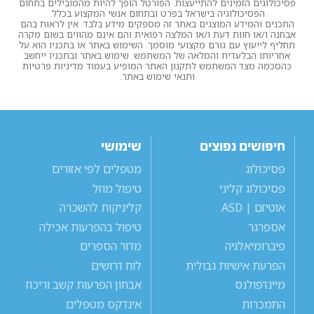
פסיכולוגים הזמינים להתייעצות. הפורטל הופך להיות מהמובילים בתחום
הפסיכולוגיה בישראל בפרט ובתחום אנשי המקצוע בכלל.
התכנים והמידע המוצגים באתר זה מספקים מידע בלבד. אין לראות בהם
אבחנה ו/או חוות דעת ו/או המלצה רפואית והם אינם מהווים בשום מקרה
תחליף לייעוץ עם גורם מקצועי מוסמך. השימוש באתר או בתכניו הוא על
אחריותו הבלעדית והמלאה של המשתמש. שימוש באתר ובתכניו ייחשב
כהסכמה מצד המשתמש לתקנון האתר המופיע בעמוד מדיניות פרטיות
ותנאי שימוש באתר.
חיפושים נפוצים
שימושי
פסיכולוג
מטפלים לפי אזורים
פסיכולוג קליני
טיפול מוזל
אוטיזם | ASD
קליניקות להשכרה
אספרגר
טיפול בהפרעות אכילה
פיברומיאלגיה
מדור הספרים
הפרעת אישיות גבולית
לוח דרושים
מיינדפולנס
אבחון הפרעות קשב וריכוז
התמכרות
אינדקס מטפלים