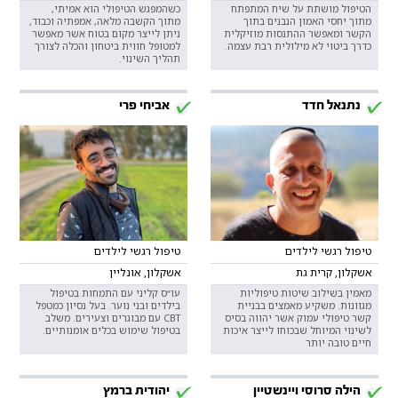
הטיפול מושתת על שיח המתפתח
כשהמפגש הטיפולי הוא אמיתי,
מתוך יחסי האמון הנבנים בתוך
מתוך הקשבה מלאה, אמפתיה וכבוד,
הקשר ומאפשר ההתנסות מוזיקלית
ניתן לייצר מקום בטוח אשר מאפשר
כדרך ביטוי לא מילולית רבת עצמה.
למטופל חווית ביטחון והכלה לצורך
תהליך השינוי.
נתנאל חדד
אביחי פרי
טיפול רגשי לילדים
טיפול רגשי לילדים
אשקלון, קרית גת
אשקלון, אונליין
מאמין בשילוב שיטות טיפוליות
עו״ס קליני עם התמחות בטיפול
מגוונות. משקיע מאמצים בבניית
בילדים ובני נוער. בעל נסיון כמטפל
קשר טיפולי עמוק אשר יהווה בסיס
CBT עם מבוגרים וצעירים. משלב
לשינוי המיוחל שבכוחו לייצר איכות
בטיפול שימוש בכלים אומנותיים.
חיים טובה יותר
הילה סרוסי ויינשטיין
יהודית ברמץ