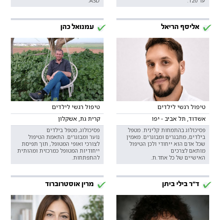
עד 120.
ASD.
אליסף הריאל
עמנואל כהן
טיפול רגשי לילדים
טיפול רגשי לילדים
אשדוד, תל אביב - יפו
קרית גת, אשקלון
פסיכולוג בהתמחות קלינית. מטפל
פסיכולוג, מטפל בילדים
בילדים, מתבגרים ומבוגרים. מאמין
נוער ומבוגרים. התאמת הטיפול
שכל אדם הוא ייחודי ולכן הטיפול
לצורכי ואופי המטופל, תוך תפיסת
מותאם לצרכים
ייחודיות המטופל כמרכזית ומהותית
האישיים של כל אחד.ת.
להתפתחות.
ד"ר בילי ביתן
מרין אוסטרוברוד