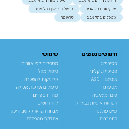
הדרכת הורים בתל אביב
טיפול בחרדה בתל אביב
ייעוץ זוגי בתל אביב
טיפול בדיכאון בתל אביב
מטפלים בתל אביב
טראומה
חיפושים נפוצים
שימושי
פסיכולוג
מטפלים לפי אזורים
פסיכולוג קליני
טיפול מוזל
אוטיזם | ASD
קליניקות להשכרה
אספרגר
טיפול בהפרעות אכילה
פיברומיאלגיה
מדור הספרים
הפרעת אישיות גבולית
לוח דרושים
מיינדפולנס
אבחון הפרעות קשב וריכוז
התמכרות
אינדקס מטפלים