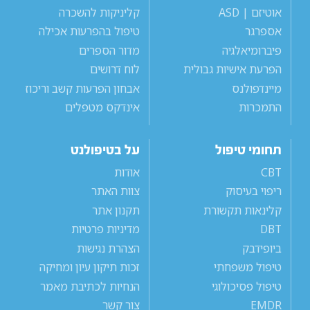
אוטיזם | ASD
קליניקות להשכרה
אספרגר
טיפול בהפרעות אכילה
פיברומיאלגיה
מדור הספרים
הפרעת אישיות גבולית
לוח דרושים
מיינדפולנס
אבחון הפרעות קשב וריכוז
התמכרות
אינדקס מטפלים
תחומי טיפול
על בטיפולנט
CBT
אודות
ריפוי בעיסוק
צוות האתר
קלינאות תקשורת
תקנון אתר
DBT
מדיניות פרטיות
ביופידבק
הצהרת נגישות
טיפול משפחתי
זכות תיקון עיון ומחיקה
טיפול פסיכולוגי
הנחיות לכתיבת מאמר
EMDR
צור קשר