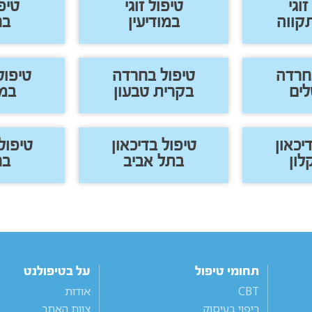
זוגי
טיפול זוגי
טיפו
קווה
במודיעין
בח
חרדה
טיפול בחרדה
טיפול
לים
בקרית טבעון
במו
יכאון
טיפול בדיכאון
טיפול
ון
בתל אביב
בח
תחומי טיפול
על בטיפולנט
CBT
אודות
ריפוי בעיסוק
צוות האתר