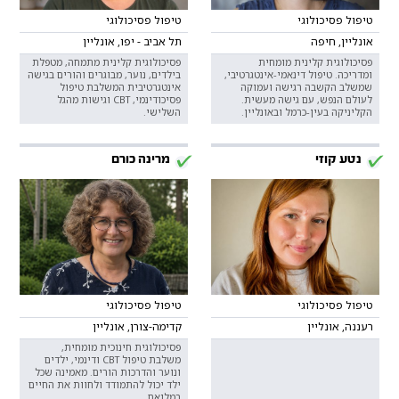
טיפול פסיכולוגי
טיפול פסיכולוגי
אונליין, חיפה
תל אביב - יפו, אונליין
פסיכולוגית קלינית מומחית
פסיכולוגית קלינית מתמחה, מטפלת
ומדריכה. טיפול דינאמי-אינטגרטיבי,
בילדים, נוער, מבוגרים והורים בגישה
שמשלב הקשבה רגישה ועמוקה
אינטגרטיבית המשלבת טיפול
לעולם הנפש, עם גישה מעשית.
פסיכודינמי, CBT וגישות מהגל
הקליניקה בעין-כרמל ובאונליין.
השלישי.
נטע קוזי
מרינה כורם
טיפול פסיכולוגי
טיפול פסיכולוגי
רעננה, אונליין
קדימה-צורן, אונליין
פסיכולוגית חינוכית מומחית,
משלבת טיפול CBT ודינמי, ילדים
ונוער והדרכות הורים. מאמינה שכל
ילד יכול להתמודד ולחוות את החיים
במלואם.