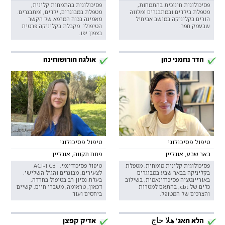
פסיכולוגית חינוכית בהתמחות,
פסיכולוגית בהתמחות קלינית,
מטפלת בילדים ובמתבגרים ומלווה
מטפלת במבוגרים, ילדים, ומתבגרים.
הורים בקליניקה במושב אביחיל
מאמינה בכוח המרפא של הקשר
שבעמק חפר.
הטיפולי. מקבלת בקליניקה פרטית
בצפון יפו.
הדר נחמני כהן
אולגה חורושוחינה
טיפול פסיכולוגי
טיפול פסיכולוגי
באר שבע, אונליין
פתח תקווה, אונליין
פסיכולוגית קלינית מומחית. מטפלת
טיפול פסיכודינמי, CBT ו-ACT
בקליניקה בבאר שבע במבוגרים
לצעירים, מבוגרים והגיל השלישי.
באוריינטציה פסיכודינאמית, בשילוב
בעלת נסיון רב בטיפול בחרדה,
כלים של cbt, בהתאם למטרות
דכאון, טראומה, משברי חיים, קשיים
והצרכים של המטופל.
ביחסים ועוד
הלא חאג' هلا حاج
אדיק קפצן