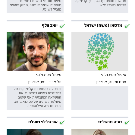
מגישות נוספות (EFT, ACT). קליניקה
טיפול חוויתי וגישות דינמיות.
פרטית במרכז ת"א.
מאמינה ששיח אותנטי, מחזק ומעשי
מוביל לשינוי.
מרסאו (משה) ישראל
יואב וולף
טיפול פסיכולוגי
טיפול פסיכולוגי
פתח תקווה, אונליין
תל אביב - יפו, אונליין
פסיכולוג בהתמחות קלינית, מטפל
במבוגרים בגישה דינאמית. את
ההשראה המקצועית אני שואב
מעולמות שונים של פסיכואנליזה,
פסיכותרפיה ופילוסופיה.
רעיה מרגוליס
אורטל לוי מועלם