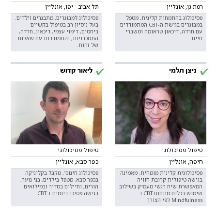
רמת גן, אונליין
תל אביב - יפו, אונליין
פסיכולוג בהתמחות קלינית, מטפל
פסיכולוג למבוגרים, מתבגרים וילדים.
במבוגרים בגישת ה-CBT המתמודדים
בעל ניסיון רב בטיפול בקשיים
עם חרדה, דיכאון טראומה ומשברי
ביחסים, דימוי עצמי, דיכאון, חרדה,
חיים.
התמכרויות, והתמודדות עם שאלות
של זהות.
ניצן תלמי
ליאור קדוש
טיפול פסיכולוגי
טיפול פסיכולוגי
חיפה, אונליין
כפר סבא, אונליין
פסיכולוגית קלינית מומחית. מאמינה
פסיכולוג חינוכי, מקבל בקליניקה
בגישה טיפולית קרובת חוויה
בכפר סבא. מטפל בילדים, בני נוער,
המאפשרת שיח רגשי מעמיק בשילוב
הורים, וחיילים בסדיר ובמילואים
שימוש בכלים מתחום CBT ו-
בגישה פסיכו-דינמית ו-CBT.
Mindfulness לפי הצורך.