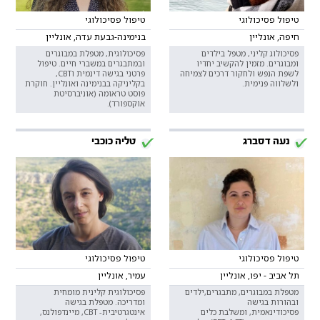
טיפול פסיכולוגי
טיפול פסיכולוגי
חיפה, אונליין
בנימינה-גבעת עדה, אונליין
פסיכולוג קליני, מטפל בילדים
פסיכולוגית, מטפלת במבוגרים
ומבוגרים. מזמין להקשיב יחדיו
ובמתבגרים במשברי חיים. טיפול
לשפת הנפש ולחקור דרכים לצמיחה
פרטני בגישה דינמית וCBT,
ולשלווה פנימית.
בקליניקה בבנימינה ואונליין. חוקרת
פוסט טראומה (אוניברסיטת
אוקספורד).
נעה דסברג
טליה כוכבי
טיפול פסיכולוגי
טיפול פסיכולוגי
תל אביב - יפו, אונליין
עמיר, אונליין
מטפלת במבוגרים, מתבגרים,ילדים
פסיכולוגית קלינית מומחית
ובהורות בגישה
ומדריכה. מטפלת בגישה
פסיכודינאמית, ומשלבת כלים
אינטגרטיבית- CBT, מיינדפולנס,