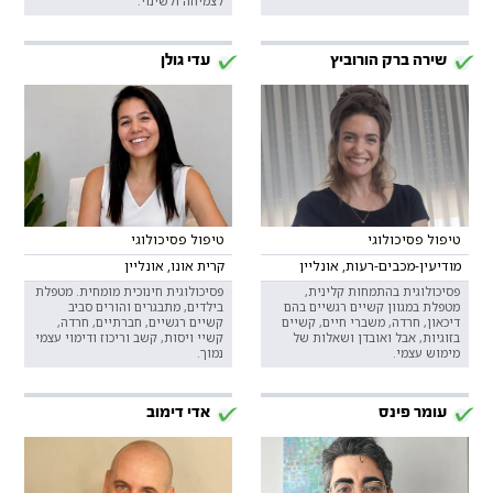
לצמיחה ולשינוי.
שירה ברק הורוביץ
עדי גולן
טיפול פסיכולוגי
טיפול פסיכולוגי
מודיעין-מכבים-רעות, אונליין
קרית אונו, אונליין
פסיכולוגית בהתמחות קלינית,
פסיכולוגית חינוכית מומחית. מטפלת
מטפלת במגוון קשיים רגשיים בהם
בילדים, מתבגרים והורים סביב
דיכאון, חרדה, משברי חיים, קשיים
קשיים רגשיים, חברתיים, חרדה,
בזוגיות, אבל ואובדן ושאלות של
קשיי ויסות, קשב וריכוז ודימוי עצמי
מימוש עצמי.
נמוך.
עומר פינס
אדי דימוב