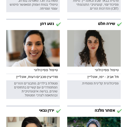
פרטית בבאר שבע ובאונליין. טיפול
משולבת CBT. מאמינה במרחב
פסיכודינמי, קוגניטיבי התנהגותי
טיפולי בטוח ועמוק המאפשר מימוש
(CBT) והדרכות הורים.
עצמי וצמיחה.
שירה תלם
נטע דהן
טיפול פסיכולוגי
טיפול פסיכולוגי
תל אביב - יפו, אונליין
מודיעין-מכבים-רעות, אונליין
פסיכולוגית קלינית מומחית.
מטפלת בילדים, מתבגרים והורים
המתמודדים עם קשיים בתחומים
שונים, בגישה אינטגרטיבית
ובהתאמה לצרכי המטופל.
אסתר מלכה
ירדן גבאי