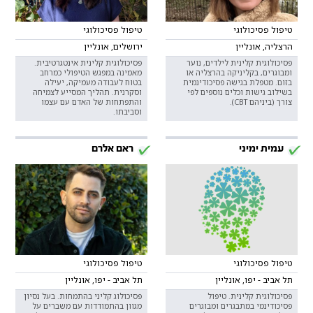
טיפול פסיכולוגי
טיפול פסיכולוגי
הרצליה, אונליין
ירושלים, אונליין
פסיכולוגית קלינית לילדים, נוער
פסיכולוגית קלינית אינטגרטיבית.
ומבוגרים, בקליניקה בהרצליה או
מאמינה במפגש הטיפולי כמרחב
בזום. מטפלת בגישה פסיכודינמית
בטוח לעבודה מעמיקה, יעילה
בשילוב גישות וכלים נוספים לפי
וסקרנית. תהליך המסייע לצמיחה
צורך (ביניהם CBT).
והתפתחות של האדם עם עצמו
וסביבתו.
עמית ימיני
ראם אלרם
טיפול פסיכולוגי
טיפול פסיכולוגי
תל אביב - יפו, אונליין
תל אביב - יפו, אונליין
פסיכולוגית קלינית. טיפול
פסיכולוג קליני בהתמחות. בעל נסיון
פסיכודינמי במתבגרים ומבוגרים
מגוון בהתמודדות עם משברים על