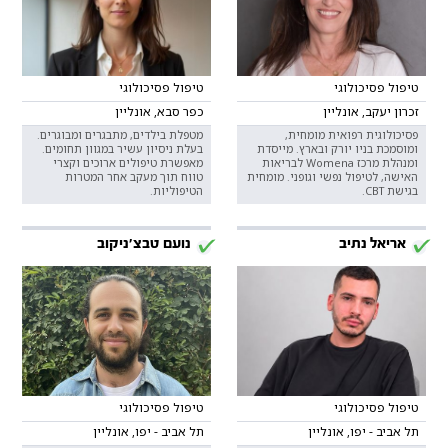
טיפול פסיכולוגי
טיפול פסיכולוגי
זכרון יעקב, אונליין
כפר סבא, אונליין
פסיכולוגית רפואית מומחית,
מטפלת בילדים, מתבגרים ומבוגרים.
ומוסמכת בניו יורק ובארץ. מייסדת
בעלת ניסיון עשיר במגוון תחומים.
ומנהלת מרכז Womena לבריאות
מאפשרת טיפולים ארוכים וקצרי
האישה, לטיפול נפשי וגופני. מומחית
טווח תוך מעקב אחר המטרות
בגישת CBT.
הטיפוליות.
אריאל נתיב
נועם טבצ'ניקוב
טיפול פסיכולוגי
טיפול פסיכולוגי
תל אביב - יפו, אונליין
תל אביב - יפו, אונליין