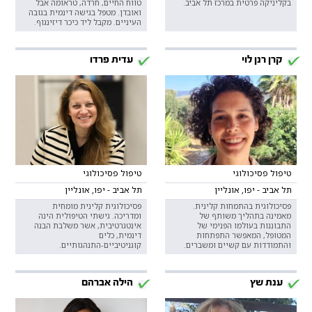
בקליניקה פרטית במרכז תל אביב.
טווח החיים, חרדה, טראומה אבל
ואובדן. מטפל בגישה דינמית בגובה
העיניים. מקבל ליד כיכר דיזינגוף.
קרן רנן לוי
עדית פרדו
טיפול פסיכולוגי
טיפול פסיכולוגי
תל אביב - יפו, אונליין
תל אביב - יפו, אונליין
פסיכולוגית בהתמחות קלינית.
פסיכולוגית קלינית מומחית
מאמינה בתהליך משותף של
ומדריכה. גישתי הטיפולית הינה
התבוננות בעולמו הפנימי של
אינטגרטיבית, אשר משלבת הבנה
המטופל, המאפשר התפתחות
דינמית, כלים
והתמודדות עם קשיים ומשברים.
קוגניטיביים-התנהגותיים.
ענת שץ
הילה אברהם