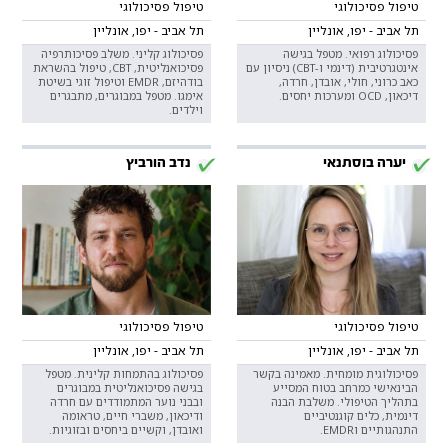
טיפול פסיכולוגי
טיפול פסיכולוגי
תל אביב - יפו, אונליין
תל אביב - יפו, אונליין
פסיכולוג רפואי. מטפל בגישה
פסיכולוג קליני. משלב פסיכותרפיה
אינטגרטיבית (דינמי ו-CBT) ניסיון עם
פסיכואנליטית, CBT, טיפול בהשראת
כאב כרוני, חולי, אובדן, חרדה,
בודהיזם, EMDR וטיפול זוגי בשיטת
דיכאון, OCD ומערכות יחסים.
אימגו. מטפל במבוגרים, מתבגרים
וילדים.
יערה בוסתנאי
נדב הורביץ
טיפול פסיכולוגי
טיפול פסיכולוגי
תל אביב - יפו, אונליין
תל אביב - יפו, אונליין
פסיכולוגית מומחית. מאמינה בקשר
פסיכולוג בהתמחות קלינית. מטפל
הבינאישי כמרחב בטוח המסייע
בגישה פסיכואנליטית במבוגרים
בתהליך הטיפולי. משלבת הבנה
ובבני נוער המתמודדים עם חרדה
דינמית, כלים קוגנטיביים
ודיכאון, משברי חיים, טראומה
התנהגותיים וEMDR.
ואובדן, וקשיים ביחסים ובזוגיות.