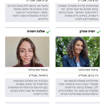
נס ציונה, אונליין
קרית אונו, אונליין
פסיכולוגית קלינית מומחית. מאמינה
טיפול זוגי בגישת EFT בזוגות צעירים
בכוחו המרפא של קשר מיטיב, תוך
סביב נושאים של חתונה ומיסוד
דיאלוג מכבד ואותנטי. עובדת בגישה
הקשר, נישואים טריים, מעבר
דינאמית, בשילוב כלים נוספים
להורות והסתגלות לשגרה לאחר
בהתאם לרצון ולצורך.
מילואים.
יופיה אהרון
אולגה וישניה
טיפול פסיכולוגי
טיפול פסיכולוגי
ניר בנים, אונליין
כרמיאל, אונליין
פסיכולוגית מומחית פוגשת את
בעבודתי אני משלבת התבוננות
מטופליי בגובה העיניים ומתוך חיבור
הוליסטית על האדם, מאמינה
ללב. מטפלת בגישה הוליסטית
בקביעת מטרות טיפוליות משותפות
ממוקדת גוף-נפש-רוח. משלבת כלים
ובחשיבותו של קשר מיטיב כקרקע
וגישות מעולם הפסיכולוגיה והרוח.
פוריה לשינוי.