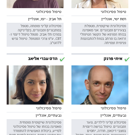
טיפול פסיכולוגי
טיפול פסיכולוגי
רמת ישי, אונליין
תל אביב - יפו, אונליין
פסיכולוגית שיקומית, מטפלת
פסיכולוג קליני מומחה, מטפל
בצעירים ומבוגרים. אני מאמינה
במתבגרים ומבוגרים, בקליניקה
בכוחו המרפא של הקשר הטיפולי
במרכז תל-אביב. מטפל טיפול דינמי ו-
ורואה בו מרחב בטוח להתבוננות
CBT, ע"פ צרכי המטופל. טיפול נגיש
פנימית וצמיחה.
ללהט"ב.
איתי פרנק
הדס עברי אליאב
טיפול פסיכולוגי
טיפול פסיכולוגי
גבעתיים, אונליין
גבעתיים, אונליין
פסיכולוג קליני לילדים, נוער
פסיכולוגית שיקומית מומחית.
ומבוגרים. טיפול בגישה דינמית
מאמינה בכוחו של טיפול פסיכולוגי
במצבי דיכאון, חרדה, יחסים
לסייע, ביכולת האנושית להתמודד
בינאישיים, זהות מינית, ועוד. מקבל
עם אתגרי החיים, ובזכות לחיות חיים