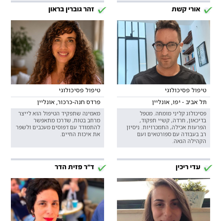
אורי קשת
זהר גוברין בראון
טיפול פסיכולוגי
טיפול פסיכולוגי
תל אביב - יפו, אונליין
פרדס חנה-כרכור, אונליין
פסיכולוג קליני מומחה. מטפל
מאמינה שתפקיד הטיפול הוא לייצר
בדיכאון, חרדה, קשיי תפקוד,
מרחב בטוח, שדרכו מתאפשר
הפרעות אכילה, התמכרויות. ניסיון
להתמודד עם דפוסים מעכבים ולשפר
רב בעבודה עם ספורטאים ועם
את איכות החיים.
הקהילה הגאה.
עדי ריכין
ד"ר פזית הדר