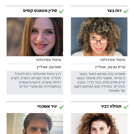
רות בצר
סירין מטאנס קסיס
טיפול פסיכולוגי
טיפול פסיכולוגי
קרית טבעון, אונליין
שפרעם, אונליין
מאמינה בכח המרפא הנוצר בקשר
דרך טיפול פסיכולוגי ניתן להוביל
בינאישי, אמפטי ולא שיפוטי.בקשר
תהליכי שינוי וצמיחה רגשית, לקדם
קיים חסיון מלא, כבוד הדדי, בגובה
רווחה נפשית, להעצים אנשים
העיניים. התהליך מוגן ומותאם לקצב
בהתמודדות עם אתגרי החיים.
של המטופל.
תהילה דביר
יניר אשכנזי