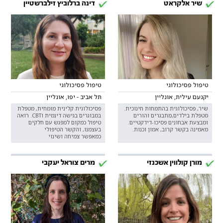
שיר אלקראט
דינה ברלוביץ זילברשטיין
טיפול פסיכולוגי
טיפול פסיכולוגי
יקנעם עילית, אונליין
תל אביב - יפו, אונליין
שיר, פסיכולוגית בהתמחות חינוכית.
פסיכולוגית קלינית מומחית, מטפלת
מטפלת בילדים,מתבגרים והורים
במבוגרים בגישה דינמית וCBT. רואה
ומבצעת אבחונים פסיכו-דידקטיים.
טיפול כמקום למפגש עם חלקים
מאמינה בקשר קרוב, אמון וכנות.
בעצמנו, והקשר הטיפולי
כמאפשר צמיחה ושינוי
מורן קולווין אשכנזי
מרים צוראל יעקבי