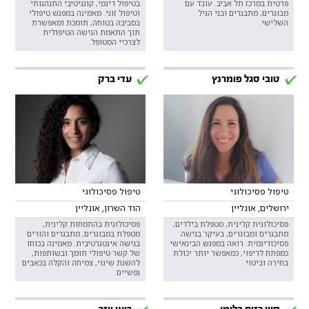
פרטית במרכז תל אביב. עובד עם
בטיפול דינמי, קוגניטיבי התנהגותי
מבוגרים, מתבגרים ובני הגיל
וטיפול זוגי. מאמינה במפגש טיפולי
השלישי.
בסביבה בטוחה, תומכת ומאפשרת
תוך התאמת הגישה הטיפולית
לצרכיי המטופל.
טובי סגל פומרנץ
עדי ברק
טיפול פסיכולוגי
טיפול פסיכולוגי
ירושלים, אונליין
הוד השרון, אונליין
פסיכולוגית קלינית, מטפלת בילדים,
פסיכולוגית בהתמחות קלינית,
מתבגרים ומבוגרים, בעיקר בגישה
מטפלת במבוגרים, מתבגרים והורים
פסיכודינמית. רואה במפגש הבינאישי
בגישה אינטגרטיבית. מאמינה בכוחו
כמפתח לריפוי, כמאפשר יותר יכולת
של קשר טיפולי תומך ובשותפות,
בחירה וביטוי.
להשגת שינוי, צמיחה והקלה בכאבים
נפשיים.