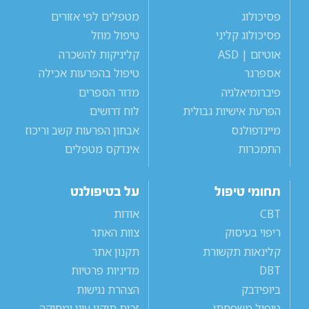
פסיכולוג
מטפלים לפי אזורים
פסיכולוג קליני
טיפול מוזל
אוטיזם | ASD
קליניקות להשכרה
אספרגר
טיפול בהפרעות אכילה
פיברומיאלגיה
מדור הספרים
הפרעת אישיות גבולית
לוח דרושים
מיינדפולנס
אבחון הפרעות קשב וריכוז
התמכרות
אינדקס מטפלים
תחומי טיפול
על בטיפולנט
CBT
אודות
ריפוי בעיסוק
צוות האתר
קלינאות תקשורת
תקנון אתר
DBT
מדיניות פרטיות
ביופידבק
הצהרת נגישות
טיפול משפחתי
זכות תיקון עיון ומחיקה