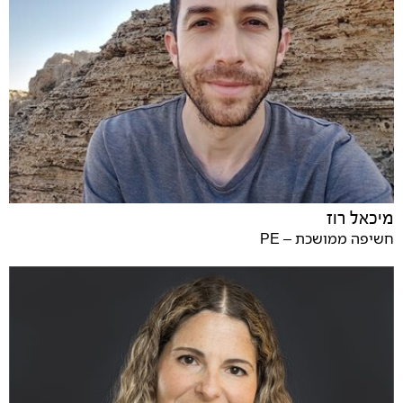
מיכאל רוז
חשיפה ממושכת – PE