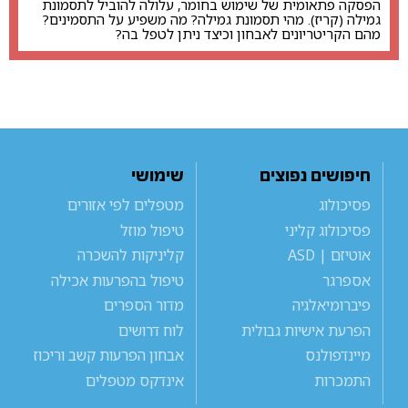
הפסקה פתאומית של שימוש בחומר, עלולה להוביל לתסמונת
גמילה (קריז). מהי תסמונת גמילה? מה משפיע על התסמינים?
מהם הקריטריונים לאבחון וכיצד ניתן לטפל בה?
חיפושים נפוצים
שימושי
פסיכולוג
מטפלים לפי אזורים
פסיכולוג קליני
טיפול מוזל
אוטיזם | ASD
קליניקות להשכרה
אספרגר
טיפול בהפרעות אכילה
פיברומיאלגיה
מדור הספרים
הפרעת אישיות גבולית
לוח דרושים
מיינדפולנס
אבחון הפרעות קשב וריכוז
התמכרות
אינדקס מטפלים