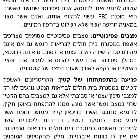
בסביבתו ואשפוז במסגרת בית חולים לבריאות הנפש
עשויה למנוע זאת. לדוגמא, אדם פסיכוטי שחושב שאשתו
היא סוכנת FBI עשוי לתקוף אותה, ואדם אשר מצוי
במאניה חריפה עשוי שלא לשלוט בדחפיו המיניים.
מצבים פסיכוטיים:
מצבים פסיכוטיים מסוימים מצריכים
אשפוז במסגרת בית חולים לבריאות הנפש גם אם אינם
מהווים סכנה ישירה לאדם עצמו או לסובבים אותו. לדוגמא,
במהלך פסיכוזה אדם עשוי להרוס או למכור את חפציו
האישיים או לקפא לאורך שעות במצב של קטטוניה.
פגיעה בהתפתחותו של קטין:
הקריטריונים לאשפוז
קטינים במסגרת בית חולים לבריאות הנפש נוגעים לא רק
למצבי סיכון עצמי או סביבתי אלא גם למצבים בהם הקטין
שרוי במצב נפשי אשר מונע ממנו להתפתח באופן תקין.
לדוגמא, מתבגר השרוי בדיכאון קליני ממושך וחמור אשר
מונע ממנו לתפקד רגשית, חברתית ולימודית עשוי
להיתרם מאשפוז במסגרת בית חולים לבריאות הנפש גם
אם אין לו כוונות אובדניות. חלק מהקטינים המופנים