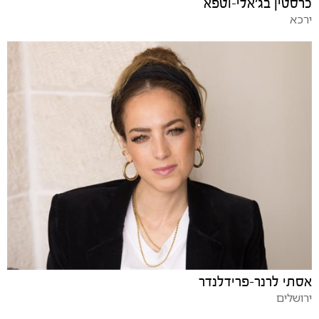
כרסטין בג'אלי-וטפא
ירכא
אסתי לרנר-פרידלנדר
ירושלים