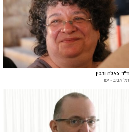
ד"ר צאלה ורבין
תל אביב - יפו