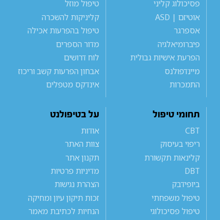
פסיכולוג קליני
טיפול מוזל
אוטיזם | ASD
קליניקות להשכרה
אספרגר
טיפול בהפרעות אכילה
פיברומיאלגיה
מדור הספרים
הפרעת אישיות גבולית
לוח דרושים
מיינדפולנס
אבחון הפרעות קשב וריכוז
התמכרות
אינדקס מטפלים
תחומי טיפול
על בטיפולנט
CBT
אודות
ריפוי בעיסוק
צוות האתר
קלינאות תקשורת
תקנון אתר
DBT
מדיניות פרטיות
ביופידבק
הצהרת נגישות
טיפול משפחתי
זכות תיקון עיון ומחיקה
טיפול פסיכולוגי
הנחיות לכתיבת מאמר