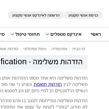
כניסת אנשי מקצוע
הרשמה לאינדקס אנשי מקצוע
ראשי
אינדקס מטפלים
תחומי טיפול
מיד
דף הבית
פסיכופדיה
טיפול פסיכולוגי
הזדהות משל
הזדהות משלימה
-
fication
הזדהות משלימה היא אחד מסוגי ההזדהות אותן ת
משלימה לבין
הזדהות תואמת
והציע כי שני סוגי 
רגשיים הרלוונטיים הן לחיי היום יום והן למפגש ה
הזדהות משלימה מתייחסת למצב בו אדם מזדהה ב
לא מודע, "בוחר" לקחת על עצמו את התפקיד 