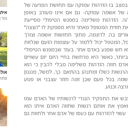
י במצב בו הזדהות עמוקה עם תחושת הפגיעה של
ל אשמה עמוקה- גם אם אינו מעורב באופן
איתן 
תל א
הה. הזדהות משלימה במפגש הטיפולי מסייעת
את חווית המטופל מאחר והיא מספקת לו "הצצה"
ורים בה. לדוגמה, מתוך תחושות אשמה וצורך
ל, המטפל יכול ללמוד על עוצמות הזעם שנלוות
וא חש שפגע באדם אחר. בעוד שבמפגש הטיפולי
יותר, כאשר היא מרחשת בחיי היום יום עשויים
אדם חווה הזדהות משלימה מבלי להבין כי הוא
 הרגשות כשלו ומתנהג בהתאם. כך, למשל, מנגנון
אולג
פתח 
מה בכל פעם שבן זוגה חוזר עצבני או פגוע
צה וכנוע.
בש את התפקיד הנגדי לרגשותיו של האדם עמו
אמץ את אותם רגשות שחווה האדם איתו הוא
עשוי להזדהות עם כעסו של אדם אחר ולחוות גם