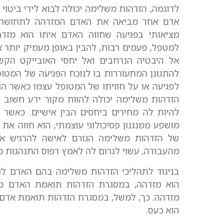
לדוגמה, הזדהות משלימה יכולה לבוא לידי ביטו
אדם אחר מביאה את האדם המזדהה לתחושה ש
מציאותי בפגיעה שחווה האדם איתו הוא מזד
למטפל, פעמים רבות, להבין באופן מעמיק יותר 
אל היבטיה הנרחבים ואל יחסי האובייקט הקש
להתגונן המתעוררות בו לנוכח הפגיעה של המטופ
לפגיעה או על חוויתו של המטופל עצמו כאשר ה
הזדהות משלימה יכולה להוות מקור ידע חשוב ב
להיות לה מחירים ביחסים הבין אישיים. כאשר 
מושפע ממנגנון פסיכולוגי עוצמתי, הוא חווה את
של הזדהות משלימה הגורם לאישה להרגיש אש
מהעבודה, עשוי לגרום לה לאמץ דפוס התנהגות מר
בניגוד לתהליכי הזדהות משלימה בהם האדם לו
הוא מזדהה, במסגרת הזדהות תואמת האדם מ
מזדהה. כך, למשל, במסגרת הזדהות תואמת אדם 
הוא כעס.