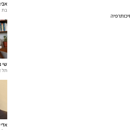
אביב
בת 
יכותרפיה
שי מ
תל א
אדי 