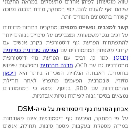
שווא מוטעות) לפיהן אחרים מתעסקים במראה החיצוני
שלהם ואף לועגים להם. לפי המחקר, מידת תובנה נמוכה
קשורה בתסמינים חמורים יותר.
קשר למצבים נפשיים נוספים:
מחקרים בתחום מדווחים
על רכיב גנטי משמעותי, ומצביעים על סיכויים גבוהים יותר
להתפתחות הפרעת גוף דיסמורפית בקרב אנשים עם
קרובי משפחה המתמודדים עם
הפרעה טורדנית כפייתית
(OCD)
. כמו כן, רבים עם הפרעת גוף דיסמורפית
מתמודדים גם עם OCD,
חרדה חברתית
והפרעות שימוש
בחומרים. האבחנה הנלווית השכיחה ביותר היא
דיכאון
מז׳ורי, שבמרבית הפעמים מתפרץ לאחר תחילת
ההתמודדות עם BDD. בנוסף, נמצא כי המתמודדים
נמצאים בסיכון גבוה לפיתוח נטיות אובדניות.
אבחון הפרעת גוף דיסמורפית על פי ה-DSM
על פי המחקר, הפרעת גוף דיסמורפית אינה מאובחנת
במידה מספקת בעקבות מספר סיבות. תחילה, אנשים