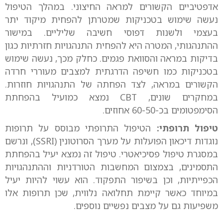
אדפטיביים הקשורים למראה החיצוני. במהלך הטיפול
נעשה שימוש בטכניקות שמטרתן להפחית מיקוד יתר
בעצמי ולשנות דפוסי חשיבה שליליים. במישור
ההתנהגותי, המטרה היא להפחית התנהגויות חזרתיות כגון
בדיקות במראה והסוואת פגמים. כחלק מכך, נעשה שימוש
בטכניקות כמו חשיפה הדרגתית למצבים מעוררי חרדה
הקשורים במראה, לצד הפחתה של התנהגויות חוזרות.
במחקרים שונים, CBT נמצא כמועיל בהפחתת
הסימפטומים בכ-60-50 אחוזים.
טיפול תרופתי:
הטיפול התרופתי מבוסס על תרופות
נוגדות דיכאון הפועלות על מערך הסרוטונין (SSRI), ונרשם
במסגרת טיפול פסיכיאטרי. טיפול זה נמצא יעיל בהפחתת
התסמינים, בצמצום המחשבות הטורדניות וההתנהגויות
הכפייתיות, וכן בשיפור התפקוד. הוא עשוי להיות יעיל
במיוחד כאשר קיימת תחלואה נלווית, שכן תרופות אלו
משפיעות גם על מצבים נפשיים נוספים.