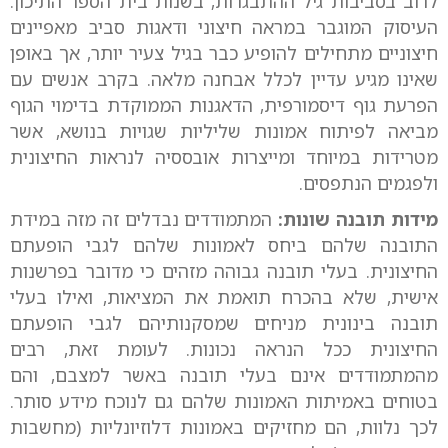
לרוב בסביבות גיל ההתבגרות, בשנות בית הספר התיכון.
העיסוק המוגבר במראה חיצוני ודאגות סביב מאפיינים
חיצוניים מתחילים להופיע כבר בגיל צעיר יותר, אך באופן
שאינו מגיע עדיין לכלל אבחנה מלאה. בקרב אנשים עם
הפרעת גוף דיסמורפית, הדאגנות הממוקדת בדימוי הגוף
מביאה לפיתוח אמונות שליליות שגויות בנושא, אשר
מטרידות במיוחד ומייצרות אובססיה לנראות החיצונית
ולפגמים הנתפסים.
מידות תובנה שונות:
המתמודדים נבדלים זה מזה במידת
התובנה שלהם ביחס לאמונות שלהם לגבי הופעתם
החיצונית. בעלי תובנה גבוהה מזהים כי מדובר בפרשנות
אישית, שלא בהכרח תואמת את המציאות, ואילו בעלי
תובנה בינונית מניחים שמסקנותיהם לגבי הופעתם
החיצונית ככל הנראה נכונות. לעומת זאת, רבים
מהמתמודדים אינם בעלי תובנה באשר למצבם, והם
בטוחים באמיתות האמונות שלהם גם לנוכח מידע סותר.
לכך נלוות, הם מחזיקים באמונות דלוזיונליות (מחשבות