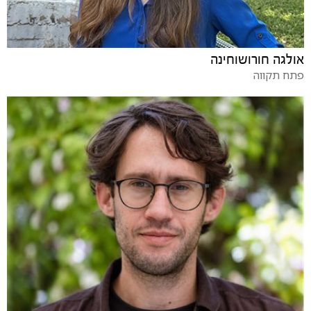
אולגה חורושוחינה
פתח תקווה