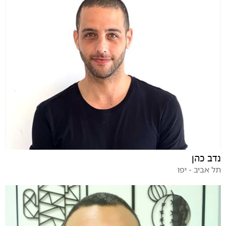
נדב כהן
תל אביב - יפו