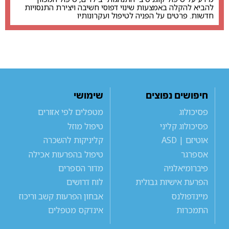
להביא להקלה באמצעות שינוי דפוסי חשיבה ויצירת התנסויות
חדשות. פרטים על הפניה לטיפול ועקרונותיו
חיפושים נפוצים
שימושי
פסיכולוג
מטפלים לפי אזורים
פסיכולוג קליני
טיפול מוזל
אוטיזם | ASD
קליניקות להשכרה
אספרגר
טיפול בהפרעות אכילה
פיברומיאלגיה
מדור הספרים
הפרעת אישיות גבולית
לוח דרושים
מיינדפולנס
אבחון הפרעות קשב וריכוז
התמכרות
אינדקס מטפלים