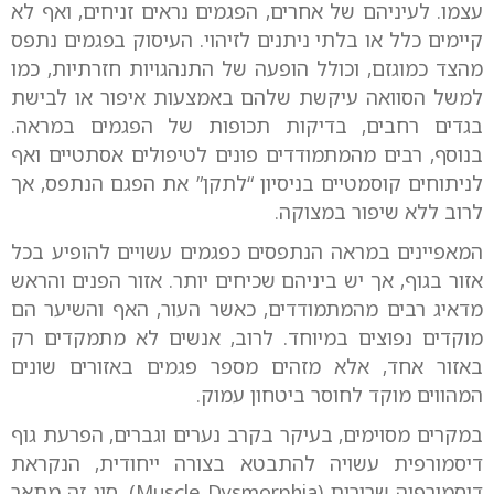
עצמו. לעיניהם של אחרים, הפגמים נראים זניחים, ואף לא
קיימים כלל או בלתי ניתנים לזיהוי. העיסוק בפגמים נתפס
מהצד כמוגזם, וכולל הופעה של התנהגויות חזרתיות, כמו
למשל הסוואה עיקשת שלהם באמצעות איפור או לבישת
בגדים רחבים, בדיקות תכופות של הפגמים במראה.
בנוסף, רבים מהמתמודדים פונים לטיפולים אסתטיים ואף
לניתוחים קוסמטיים בניסיון “לתקן” את הפגם הנתפס, אך
לרוב ללא שיפור במצוקה.
המאפיינים במראה הנתפסים כפגמים עשויים להופיע בכל
אזור בגוף, אך יש ביניהם שכיחים יותר. אזור הפנים והראש
מדאיג רבים מהמתמודדים, כאשר העור, האף והשיער הם
מוקדים נפוצים במיוחד. לרוב, אנשים לא מתמקדים רק
באזור אחד, אלא מזהים מספר פגמים באזורים שונים
המהווים מוקד לחוסר ביטחון עמוק.
במקרים מסוימים, בעיקר בקרב נערים וגברים, הפרעת גוף
דיסמורפית עשויה להתבטא בצורה ייחודית, הנקראת
דיסמורפיה שרירית (Muscle Dysmorphia). סוג זה מתאר