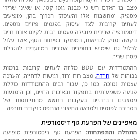
מצב בו האדם חש כי מבנה גופו קטן, או שאינו שרירי
מספיק, ומחשבות אלו והעיסוק הכרוך בהן, מופיעים
לעתים קרובות לצד עיסוק בפגמים פיזיים נוספים.
דיסמורפיה שרירית מובילה פעמים רבות לקיום אורח חיים
נוקשה ומזיק לבריאות, הממוקד בפיתוח הגוף, אשר עלול
לכלול גם שימוש בחומרים אסורים המיועדים להגדלת
מסת שריר.
ההתמודדות עם BDD מלווה לעתים קרובות ברמות
גבוהות של
חרדה
, מצב רוח ירוד, רגישות לדחייה, והערכה
עצמית נמוכה. כמו כן, עבור רבים ההתמודדות כוללת
פגיעה משמעותית בתפקוד ובאיכות החיים, וכן הימנעות
ממצבים חברתיים בעקבות החשש מהתייחסות של
הסביבה לפגמים ולמראה החיצוני הנתפס כנקודת תורפה.
מאפיינים של הפרעת גוף דיסמורפית
התחלה והתפתחות:
הפרעת גוף דיסמורפית מופיעה