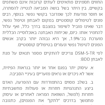
החווים תסמינים מתאימים לעתים קרובות אינם משתפים
בקשיים, בין היתר בשל בושה המביאה לנטייה להסתרה,
או חוסר מודעות לכך שמדובר בקושי נפשי. בנוסף, רבים
פונים לטיפולים קוסמטיים במקום לאבחון וטיפול נפשי,
דבר שאינו מוביל לשיפור במצבם בדרך כלל, ואף עלול
להחמיר אותו. כיום, שכיחות האבחנה באוכלוסייה הכללית
מוערכת בכ־1.9%, אך היא גבוהה יותר בקרב אנשים
הפונים לטיפול נפשי ונעזרים בטיפולים קוסמטיים.
לפי DSM-5-TR צריכים להתקיים מספר תנאים על מנת
לאבחן BDD:
א. עיסוק יתר בפגם אחד או יותר בנראות הפיזית,
אשר לא ניכרים או נראים מזעריים בעיניי הסביבה.
ב. בשלב מסוים בהתמודדות עם ההפרעה, האדם
ביצע התנהגויות חוזרות או פעולות מחשבתיות
חוזרות (למשל, השוואת המראה לאחרים או עיסוק
מתמשך בדרכים “לתקן” את הפגמים), כתגובה