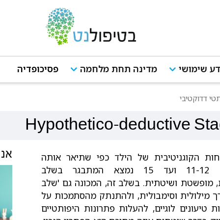
ע שימושי
מדינה תחת מלחמה
פסיכופדיה
טי דדוקטיבי
Hypothetico-deductive St
אנש
ות הקוגניטיבית של הילד כפי שתיאר אותה
הפסיכולוג ההתפתחותי ז'אן פיאז'ה. מגיל 11-12 ועד 15 נמצא המתבגר בשלב
ת, מופשטת ושיטתית. בשלב זה, המכונה גם 'שלב
דרך מילולית וסימבולית, ולהתנתק מהסתמכות על
ת טיעונים לוגיים, להעלות פתרונות היפותטיים