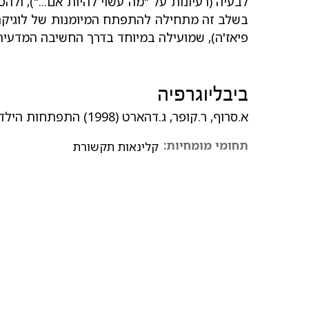
לבעיה (רעיונות על "מה עשוי להיות אם..."), ולה
בשלב זה מתחילה להתפתח המיומנות של לוגיקה 
פיאז'ה), שמועילה במיוחד בדרך החשיבה המדעית
ביבליוגרפיה
א.סרוף, ר.קופר, ג.דהארט (1998) התפתחות הילד טבעה ומהלכה, האוניברסיטה הפתוחה.
תחומי מומחיות:
קלינאות תקשורת